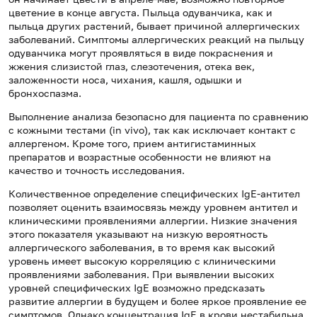
цветение в конце августа. Пыльца одуванчика, как и
пыльца других растений, бывает причиной аллергических
заболеваний. Симптомы аллергических реакций на пыльцу
одуванчика могут проявляться в виде покраснения и
жжения слизистой глаз, слезотечения, отека век,
заложенности носа, чихания, кашля, одышки и
бронхоспазма.
Выполнение анализа безопасно для пациента по сравнению
с кожными тестами (in vivo), так как исключает контакт с
аллергеном. Кроме того, прием антигистаминных
препаратов и возрастные особенности не влияют на
качество и точность исследования.
Количественное определение специфических IgE-антител
позволяет оценить взаимосвязь между уровнем антител и
клиническими проявлениями аллергии. Низкие значения
этого показателя указывают на низкую вероятность
аллергического заболевания, в то время как высокий
уровень имеет высокую корреляцию с клиническими
проявлениями заболевания. При выявлении высоких
уровней специфических IgE возможно предсказать
развитие аллергии в будущем и более яркое проявление ее
симптомов. Однако концентрация IgE в крови нестабильна.