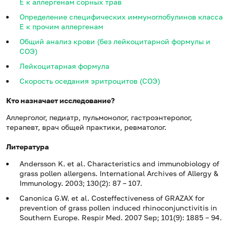
E к аллергенам сорных трав
Определение специфических иммуноглобулинов класса
E к прочим аллергенам
Общий анализ крови (без лейкоцитарной формулы и
СОЭ)
Лейкоцитарная формула
Скорость оседания эритроцитов (СОЭ)
Кто назначает исследование?
Аллерголог, педиатр, пульмонолог, гастроэнтеролог,
терапевт, врач общей практики, ревматолог.
Литература
Andersson K. et al. Characteristics and immunobiology of
grass pollen allergens. International Archives of Allergy &
Immunology. 2003; 130(2): 87 – 107.
Canonica G.W. et al. Costeffectiveness of GRAZAX for
prevention of grass pollen induced rhinoconjunctivitis in
Southern Europe. Respir Med. 2007 Sep; 101(9): 1885 – 94.