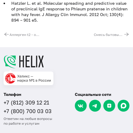
Hatzler L. et al. Molecular spreading and predictive value
of preclinical IgE response to Phleum pratense in children
with hay fever. J Allergy Clin Immunol. 2012 Oct; 130(4):
894 – 901 e5.
Аллерген t2 - ольха серая, IgE (ImmunoCAP)
Смесь бытовых аллергенов hx2 (ImmunoCAP), IgE: домашняя пыль, клещ домашней пыли D. pteronyssinus, клещ домашней пыли D. farinae, таракан рыжий
Телефон
Социальные сети
+7 (812) 309 12 21
+7 (800) 700 03 03
Ответим на любые вопросы
по работе и услугам