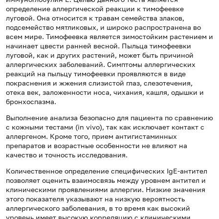
определение аллергической реакции к тимофеевке
луговой. Она относится к травам семейства злаков,
подсемейство мятликовых, и широко распространена во
всем мире. Тимофеевка является зимостойким растением и
начинает цвести ранней весной. Пыльца тимофеевки
луговой, как и других растений, может быть причиной
аллергических заболеваний. Симптомы аллергических
реакций на пыльцу тимофеевки проявляются в виде
покраснения и жжения слизистой глаз, слезотечения,
отека век, заложенности носа, чихания, кашля, одышки и
бронхоспазма.
Выполнение анализа безопасно для пациента по сравнению
с кожными тестами (in vivo), так как исключает контакт с
аллергеном. Кроме того, прием антигистаминных
препаратов и возрастные особенности не влияют на
качество и точность исследования.
Количественное определение специфических IgE-антител
позволяет оценить взаимосвязь между уровнем антител и
клиническими проявлениями аллергии. Низкие значения
этого показателя указывают на низкую вероятность
аллергического заболевания, в то время как высокий
уровень имеет высокую корреляцию с клиническими