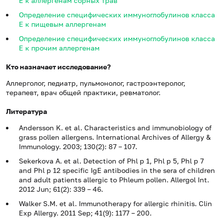
E к аллергенам сорных трав
Определение специфических иммуноглобулинов класса
E к пищевым аллергенам
Определение специфических иммуноглобулинов класса
E к прочим аллергенам
Кто назначает исследование?
Аллерголог, педиатр, пульмонолог, гастроэнтеролог,
терапевт, врач общей практики, ревматолог.
Литература
Andersson K. et al. Characteristics and immunobiology of
grass pollen allergens. International Archives of Allergy &
Immunology. 2003; 130(2): 87 – 107.
Sekerkova A. et al. Detection of Phl p 1, Phl p 5, Phl p 7
and Phl p 12 specific IgE antibodies in the sera of children
and adult patients allergic to Phleum pollen. Allergol Int.
2012 Jun; 61(2): 339 – 46.
Walker S.M. et al. Immunotherapy for allergic rhinitis. Clin
Exp Allergy. 2011 Sep; 41(9): 1177 – 200.