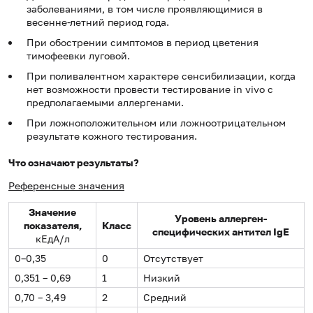
заболеваниями, в том числе проявляющимися в
весенне-летний период года.
При обострении симптомов в период цветения
тимофеевки луговой.
При поливалентном характере сенсибилизации, когда
нет возможности провести тестирование in vivo с
предполагаемыми аллергенами.
При ложноположительном или ложноотрицательном
результате кожного тестирования.
Что означают результаты?
Референсные значения
Значение
Уровень аллерген-
показателя,
Класс
специфических антител
IgE
кЕдА/л
0–0,35
0
Отсутствует
0,351 – 0,69
1
Низкий
0,70 – 3,49
2
Средний