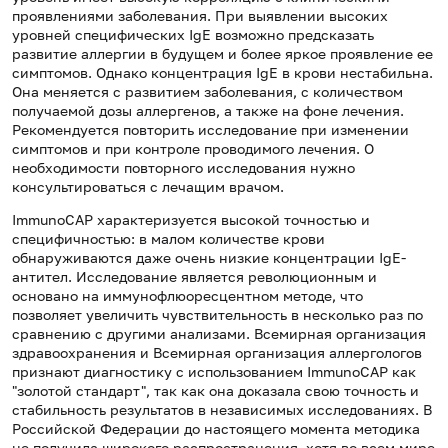
проявлениями заболевания. При выявлении высоких
уровней специфических IgE возможно предсказать
развитие аллергии в будущем и более яркое проявление ее
симптомов. Однако концентрация IgE в крови нестабильна.
Она меняется с развитием заболевания, с количеством
получаемой дозы аллергенов, а также на фоне лечения.
Рекомендуется повторить исследование при изменении
симптомов и при контроле проводимого лечения. О
необходимости повторного исследования нужно
консультироваться с лечащим врачом.
ImmunoCAP характеризуется высокой точностью и
специфичностью: в малом количестве крови
обнаруживаются даже очень низкие концентрации IgE-
антител. Исследование является революционным и
основано на иммунофлюоресцентном методе, что
позволяет увеличить чувствительность в несколько раз по
сравнению с другими анализами. Всемирная организация
здравоохранения и Всемирная организация аллергологов
признают диагностику с использованием ImmunoCAP как
"золотой стандарт", так как она доказала свою точность и
стабильность результатов в независимых исследованиях. В
Российской Федерации до настоящего момента методика
не получила широкого распространения, хотя во всем мире