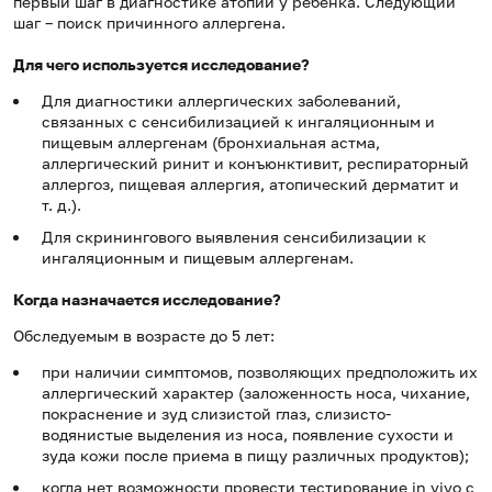
первый шаг в диагностике атопии у ребенка. Следующий
шаг – поиск причинного аллергена.
Для чего используется исследование?
Для диагностики аллергических заболеваний,
связанных с сенсибилизацией к ингаляционным и
пищевым аллергенам (бронхиальная астма,
аллергический ринит и конъюнктивит, респираторный
аллергоз, пищевая аллергия, атопический дерматит и
т. д.).
Для скринингового выявления сенсибилизации к
ингаляционным и пищевым аллергенам.
Когда назначается исследование?
Обследуемым в возрасте до 5 лет:
при наличии симптомов, позволяющих предположить их
аллергический характер (заложенность носа, чихание,
покраснение и зуд слизистой глаз, слизисто-
водянистые выделения из носа, появление сухости и
зуда кожи после приема в пищу различных продуктов);
когда нет возможности провести тестирование in vivo с