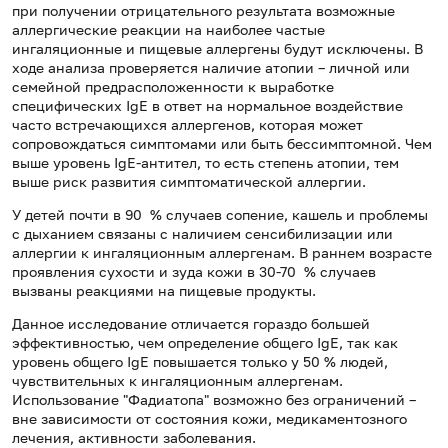
при получении отрицательного результата возможные
аллергические реакции на наиболее частые
ингаляционные и пищевые аллергены будут исключены. В
ходе анализа проверяется наличие атопии – личной или
семейной предрасположенности к выработке
специфических IgE в ответ на нормальное воздействие
часто встречающихся аллергенов, которая может
сопровождаться симптомами или быть бессимптомной. Чем
выше уровень IgE-антител, то есть степень атопии, тем
выше риск развития симптоматической аллергии.
У детей почти в 90 % случаев сопение, кашель и проблемы
с дыханием связаны с наличием сенсибилизации или
аллергии к ингаляционным аллергенам. В раннем возрасте
проявления сухости и зуда кожи в 30-70 % случаев
вызваны реакциями на пищевые продукты.
Данное исследование отличается гораздо большей
эффективностью, чем определение общего IgE, так как
уровень общего IgE повышается только у 50 % людей,
чувствительных к ингаляционным аллергенам.
Использование "Фадиатопа" возможно без ограничений –
вне зависимости от состояния кожи, медикаментозного
лечения, активности заболевания.