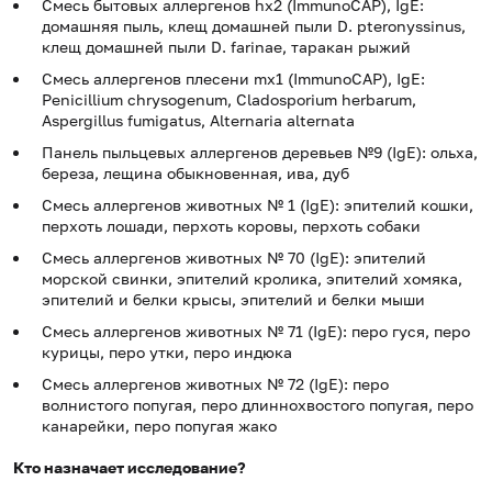
Смесь бытовых аллергенов hx2 (ImmunoCAP), IgE:
домашняя пыль, клещ домашней пыли D. pteronyssinus,
клещ домашней пыли D. farinae, таракан рыжий
Смесь аллергенов плесени mx1 (ImmunoCAP), IgE:
Penicillium chrysogenum, Cladosporium herbarum,
Aspergillus fumigatus, Alternaria alternata
Панель пыльцевых аллергенов деревьев №9 (IgE): ольха,
береза, лещина обыкновенная, ива, дуб
Смесь аллергенов животных № 1 (IgE): эпителий кошки,
перхоть лошади, перхоть коровы, перхоть собаки
Смесь аллергенов животных № 70 (IgE): эпителий
морской свинки, эпителий кролика, эпителий хомяка,
эпителий и белки крысы, эпителий и белки мыши
Смесь аллергенов животных № 71 (IgE): перо гуся, перо
курицы, перо утки, перо индюка
Смесь аллергенов животных № 72 (IgE): перо
волнистого попугая, перо длиннохвостого попугая, перо
канарейки, перо попугая жако
Кто назначает исследование?