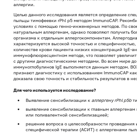
аллергии.
Целью данного исследования является определение спе
пыльцы тимофеевки rPhl p5 методом ImmunoCAP. Рекомб
условиях с помощью генно-инженерных методов. По свое
натуральным аллергенам, однако позволяют получить б
организма к отдельным аллергокомпонентам. Аллергоди
характеризуется высокой точностью и специфичностью, 
количестве крови пациента низких концентраций IgE-ан
иммунофлюоресцентном методе, что позволяет увеличить
с другими диагностическими методами. Во всем мире д
иммуноглобулинов IgE выполняется данным методом. ВО
признают диагностику с использованием ImmunoCAP как "
доказала свою точность и стабильность результатов в н
Для чего используется исследование?
Выявление сенсибилизации к
аллергену rPhl p5b
ти
выявление сенсибилизации к главным аллергенам п
или поливалентной сенсибилизацией;
решение вопроса о целесообразности проведения 
специфической терапии (АСИТ) с аллергенами пыл