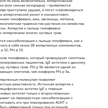
июня по июль включительно. Аллергические
оз (или сенная лихорадка) – проявляются
огда приступами удушья, и могут сопровождаться
а аллергический ринит и конъюнктивит,
нием тимофеевки, ежи, овсяницы, мятлика,
 многолетнее травянистое растение из семейства
сии. Аллергия к пыльце тимофеевки
с аллергенами многих луговых трав.
тся сенсибилизация к пыльце тимофеевки, как к
ать в себя около 28 аллергенных компонентов,
 p 12, Phl p 13.
ргенов тимофеевки, который провоцирует симптомы
лизированных пациентов. IgE антитела к данному
цу луговых трав. Phl p 5b является одной из
вающих эпитопов, чем изоформа Phl p 5а.
ллергенным молекулам позволяет
стную реактивность. Истинная аллергия к
пецифических антител IgE к главным
гиновых антител только к второстепенным
казывает на перекрестную сенсибилизацию с
читывать это при планировании АСИТ с
 быть эффективной только при истинной