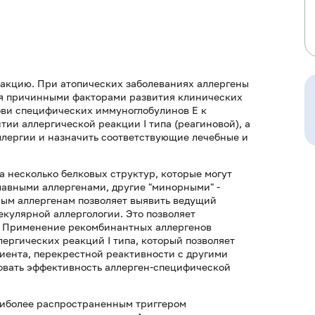
еакцию. При атопических заболеваниях аллергены
ся причинными факторами развития клинических
ови специфических иммуноглобулинов Е к
тии аллергической реакции I типа (реагиновой), а
аллергии и назначить соответствующие лечебные и
 а несколько белковых структур, которые могут
лавными аллергенами, другие "минорными" -
ым аллергенам позволяет выявить ведущий
екулярной аллергологии. Это позволяет
. Применение рекомбинантных аллергенов
ергических реакций I типа, который позволяет
ента, перекрестной реактивности с другими
ровать эффективность аллерген-специфической
наиболее распространенным триггером