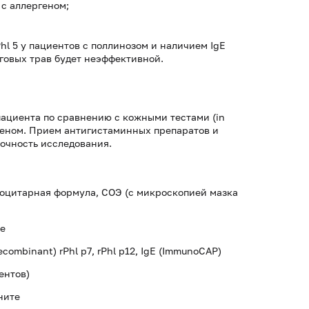
с аллергеном;
hl 5 у пациентов с поллинозом и наличием IgE
луговых трав будет неэффективной.
пациента по сравнению с кожными тестами (in
ргеном. Прием антигистаминных препаратов и
точность исследования.
коцитарная формула, СОЭ (с микроскопией мазка
ке
combinant) rPhl p7, rPhl p12, IgE (ImmunoCAP)
нентов)
ните