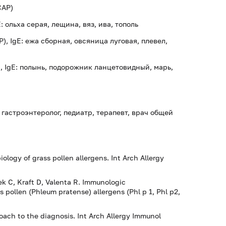
CAP)
 ольха серая, лещина, вяз, ива, тополь
), IgE: ежа сборная, овсяница луговая, плевел,
, IgE: полынь, подорожник ланцетовидный, марь,
 гастроэнтеролог, педиатр, терапевт, врач общей
logy of grass pollen allergens. Int Arch Allergy
cek C, Kraft D, Valenta R. Immunologic
 pollen (Phleum pratense) allergens (Phl p 1, Phl p2,
roach to the diagnosis. Int Arch Allergy Immunol