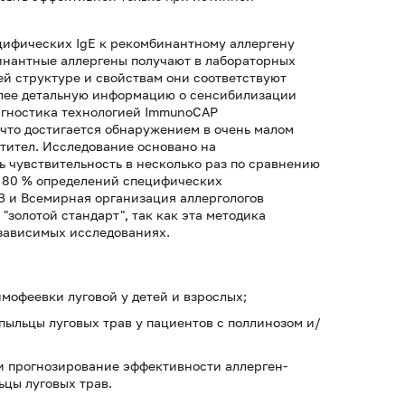
цифических IgE к рекомбинантному аллергену
инантные аллергены получают в лабораторных
й структуре и свойствам они соответствуют
олее детальную информацию о сенсибилизации
агностика технологией ImmunoCAP
что достигается обнаружением в очень малом
тител. Исследование основано на
 чувствительность в несколько раз по сравнению
о 80 % определений специфических
З и Всемирная организация аллергологов
золотой стандарт", так как эта методика
езависимых исследованиях.
мофеевки луговой у детей и взрослых;
ыльцы луговых трав у пациентов с поллинозом и/
и прогнозирование эффективности аллерген-
ьцы луговых трав.