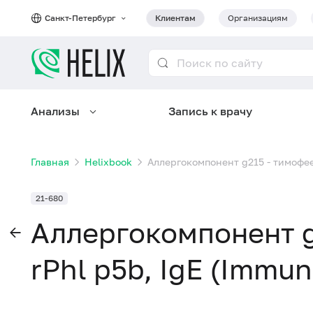
Санкт-Петербург
Клиентам
Организациям
Анализы
Запись к врачу
Главная
Helixbook
Аллергокомпонент g215 - тимофее
21-680
Аллергокомпонент g
rPhl p5b, IgE (Immu