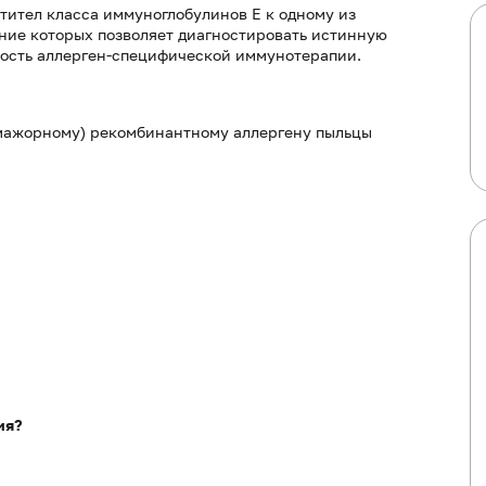
тител класса иммуноглобулинов E к одному из
ение которых позволяет диагностировать истинную
ность аллерген-специфической иммунотерапии.
(мажорному) рекомбинантному аллергену пыльцы
ия?