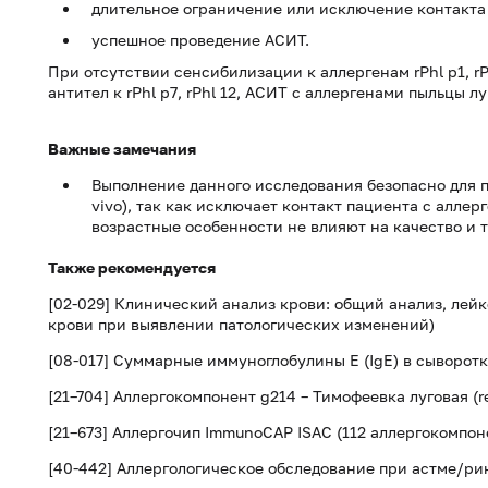
длительное ограничение или исключение контакта 
успешное проведение АСИТ.
При отсутствии сенсибилизации к аллергенам rPhl p1, rP
антител к rPhl p7, rPhl 12, АСИТ с аллергенами пыльцы 
Важные замечания
Выполнение данного исследования безопасно для 
vivo), так как исключает контакт пациента с алле
возрастные особенности не влияют на качество и 
Также рекомендуется
[02-029] Клинический анализ крови: общий анализ, лей
крови при выявлении патологических изменений)
[08-017] Суммарные иммуноглобулины E (IgE) в сыворот
[21–704] Аллергокомпонент g214 – Тимофеевка луговая (re
[21–673] Аллергочип ImmunoCAP ISAC (112 аллергокомпо
[40-442] Аллергологическое обследование при астме/ри