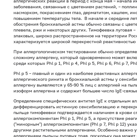
аллергических реакций в период с конца мая – начала 
заболевания, связанные с цветением растений, – поллин
насморком, покраснением глаз, дерматитом, кашлем, ин
повышением температуры тела. В начале и середине лет
обострения бронхиальной астмы обычно связаны с цвете
плевела, ржи и некоторых других. Тимофеевка луговая –
злаковых, широко распространенное на территории Рос
характеризуется широкой перекрестной реактивностью 
При аллергологическом тестировании обычно определяе
сложному аллергену, который одновременно может включ
среди которых Phl p 1, Phl p 4, Phl p 5, Phl p 6, Phl p 7, Phl
Phl p 5 – главный и один из наиболее реактивных алле
аллергического ринита и бронхиальной астмы у сенсиби
аллергену выявляются у 65-90 % лиц с аллергией на пыль
изоформ аллергена и содержит большее число IgE-связы
Определение специфических антител IgE к отдельным а
дифференцировать истинную сенсибилизацию и перекре
пыльце тимофеевки подтверждается наличием в крови с
аллергокомпонентам Phl p 1, Phl p 5, а присутствие реа
("минорным") аллергокомпонентам (Phl p 7, Phl p 12) у
другими растительными аллергенами. Особенно важно у
аллергенами пыльцы луговых трав, поскольку она может