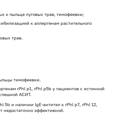
х к пыльце луговых трав, тимофеевки;
сибилизацией к аллергенам растительного
овых трав.
пыльцы тимофеевки.
енам rPhl p1, rPhl p5b у пациентов с истинной
успешной АСИТ.
 5b и наличии IgE-антител к rPhl p7, rPhl 12,
ет недостаточно эффективной.