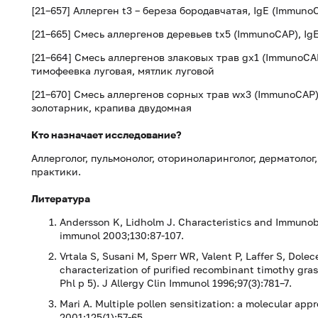
[21–657] Аллерген t3 – береза бородавчатая, IgE (Immuno
[21–665] Смесь аллергенов деревьев tx5 (ImmunoCAP), IgE:
[21–664] Смесь аллергенов злаковых трав gx1 (ImmunoCAP
тимофеевка луговая, мятлик луговой
[21–670] Смесь аллергенов сорных трав wx3 (ImmunoCAP)
золотарник, крапива двудомная
Кто назначает исследование?
Аллерголог, пульмонолог, оториноларинголог, дерматолог,
практики.
Литература
Andersson K, Lidholm J. Characteristics and Immunobio
immunol 2003;130:87-107.
Vrtala S, Susani M, Sperr WR, Valent P, Laffer S, Dole
characterization of purified recombinant timothy grass
Phl p 5). J Allergy Clin Immunol 1996;97(3):781–7.
Mari A. Multiple pollen sensitization: a molecular app
2001;125(1):57-65.