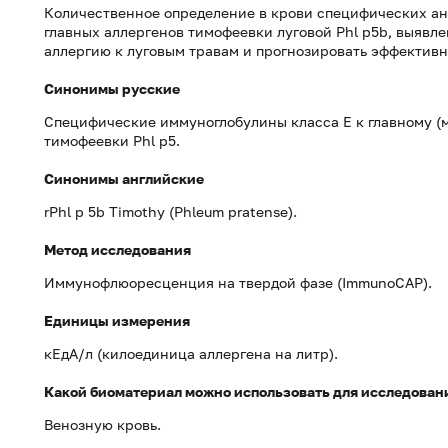
Количественное определение в крови специфических ан
главных аллергенов тимофеевки луговой Phl p5b, выявл
аллергию к луговым травам и прогнозировать эффектив
Синонимы русские
Специфические иммуноглобулины класса Е к главному 
тимофеевки Phl p5.
Синонимы английские
rPhl p 5b Timothy (
Phleum pratense).
Метод исследования
Иммунофлюоресценция на твердой фазе (ImmunoCAP).
Единицы измерения
кЕдА/л (килоединица аллергена на литр).
Какой биоматериал можно использовать для исследован
Венозную кровь.