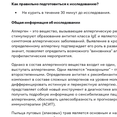
Как правильно подготовиться к исследованию?
Не курить в течение 30 минут до исследования.
Общая информация об исследовании
Аллерген – это вещество, вызывающее аллергическую р
стимулируют образование антител класса IgE и являют
симптомов аллергических заболеваний. Выявление в кр
определенному аллергену подтверждает его роль в разви
значит, позволяет определить возможного "виновника" 
профилактические мероприятия.
Однако в состав аллергенного вещества входит не один,
выступать аллергенами. Одни являются "мажорными" – г
второстепенными. Определение антител к рекомбинантн
компонент в составе сложных аллергенов на уровне мол
дифференцировать истинную и перекрестную аллергию
представляет собой новый инструмент в диагностике алл
получить подробную информацию о сенсибилизации паци
аллергенами, обосновать целесообразность и прогнози
иммунотерапии (АСИТ).
Пыльца луговых (злаковых) трав является основным и 