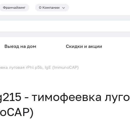
Франчайзинг
О Компании
Выезд на дом
Скидки и акции
вка луговая rPhl p5b, IgE (ImmunoCAP)
215 - тимофеевка луг
noCAP)