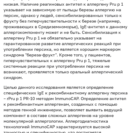
низкая. Наличие реагиновых антител к аллергену Pru p 1
указывает на зависимую от пыльцы березы аллергию на
персик, однако у людей, сенсибилизированных только к
фрукту без гиперчувствительности к березе (например,
проживающих в Средиземноморье), IgE-антител к данному
аллергокомпоненту может и не быть. Сенсибилизация к
аллергену Pru p 1 не обязательно указывает на
гарантированное развитие аллергических реакций при
употреблении персика, но является хорошим маркером
синдрома "береза-фрукт". Кроме того, у пациентов,
гиперчувствительных к аллергену Pru p 1, тяжелые
системные реакции при употреблении персика не
возникают, проявляется только оральный аллергический
синдром.
Целью данного исследования является определение
специфических IgE к рекомбинантному аллергену персика
– rPru p 1 PR-10 методом ImmunoCAP. Определение антител
к рекомбинантным аллергенам, созданных с помощью
методов генной инженерии, позволяет выявить ведущий
компонент в составе сложных аллергенов на уровне
молекулярной аллергологии. Аллергодиагностика
технологией ImmunoCAP характеризуется высокой
точностью и специфичностью, что достигается