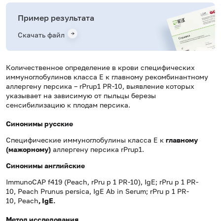
Пример результата
Скачать файл
Количественное определение в крови специфических
иммуноглобулинов класса E к главному рекомбинантному
аллергену персика – rPrup1 PR-10, выявление которых
указывает на зависимую от пыльцы березы
сенсибилизацию к плодам персика.
Синонимы русские
Специфические иммуноглобулины класса Е к
главному
(мажорному)
аллергену персика rPrup1.
Синонимы
английские
ImmunoCAP f419 (Peach, rPru p 1 PR-10), IgE; rPru p 1 PR-
10, Peach Prunus persica, IgE Ab in Serum; rPru p 1 PR-
10, Peach
, IgE.
Метод исследования