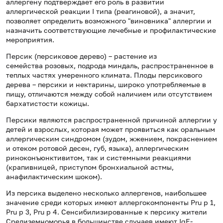
аллергену подтверждает его роль в развитии
аллергической реакции I типа (реагиновой), а значит,
позволяет определить возможного "виновника" аллергии и
назначить соответствующие лечебные и профилактические
мероприятия.
Персик (персиковое дерево) – растение из
семейства розовых, подрода миндаль, распространенное в
теплых частях умеренного климата. Плоды персикового
дерева – персики и нектарины, широко употребляемые в
пищу, отличаются между собой наличием или отсутствием
бархатистости кожицы.
Персики являются распространенной причиной аллергии у
детей и взрослых, которая может проявиться как оральным
аллергическим синдромом (зудом, жжением, покраснением
и отеком ротовой десен, губ, языка), аллергическим
риноконъюнктивитом, так и системными реакциями
(крапивницей, приступом бронхиальной астмы,
анафилактическим шоком).
Из персика выделено несколько аллергенов, наибольшее
значение среди которых имеют аллергокомпоненты Pru p 1,
Pru p 3, Pru p 4. Сенсибилизированные к персику жители
Средиземноморья в большинстве случаев имеют IgE-