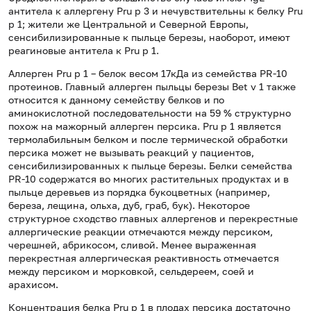
антитела к аллергену Pru p 3 и нечувствительны к белку Pru
p 1; жители же Центральной и Северной Европы,
сенсибилизированные к пыльце березы, наоборот, имеют
реагиновые антитела к Pru p 1.
Аллерген Pru p 1 – белок весом 17кДа из семейства PR-10
протеинов. Главный аллерген пыльцы березы Bet v 1 также
относится к данному семейству белков и по
аминокислотной последовательности на 59 % структурно
похож на мажорный аллерген персика. Pru p 1 является
термолабильным белком и после термической обработки
персика может не вызывать реакций у пациентов,
сенсибилизированных к пыльце березы. Белки семейства
PR-10 содержатся во многих растительных продуктах и в
пыльце деревьев из порядка букоцветных (например,
береза, лещина, ольха, дуб, граб, бук). Некоторое
структурное сходство главных аллергенов и перекрестные
аллергические реакции отмечаются между персиком,
черешней, абрикосом, сливой. Менее выраженная
перекрестная аллергическая реактивность отмечается
между персиком и морковкой, сельдереем, соей и
арахисом.
Концентрация белка Pru p 1 в плодах персика достаточно