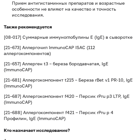
Прием антигистаминных препаратов и возрастные
особенности не влияют на качество и точность
исследования.
Также рекомендуется
[08-017] Суммарные иммуноглобулины E (IgE) в сыворотке
[21–673] Аллергочип ImmunoCAP ISAC (112
аллергокомпонентов)
[21–657] Аллерген t3 – береза бородавчатая, IgE
(ImmunoCAP)
[21–681] Аллергокомпонент t215 – Береза rBet v1 PR-10, IgE
(ImmunoCAP)
[21–687] Аллергокомпонент f420 – Персик rPru p3 LTP, IgE
(ImmunoCAP)
[21–688] Аллергокомпонент f421 – Персик rPru p 4
Профилин, IgE (ImmunoCAP)
Кто назначает исследование?