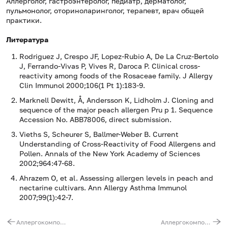
Аллерголог, гастроэнтеролог, педиатр, дерматолог,
пульмонолог, оториноларинголог, терапевт, врач общей
практики.
Литература
Rodriguez J, Crespo JF, Lopez-Rubio A, De La Cruz-Bertolo
J, Ferrando-Vivas P, Vives R, Daroca P. Clinical cross-
reactivity among foods of the Rosaceae family. J Allergy
Clin Immunol 2000;106(1 Pt 1):183-9.
Marknell Dewitt, Å, Andersson K, Lidholm J. Cloning and
sequence of the major peach allergen Pru p 1. Sequence
Accession No. ABB78006, direct submission.
Vieths S, Scheurer S, Ballmer-Weber B. Current
Understanding of Cross-Reactivity of Food Allergens and
Pollen. Annals of the New York Academy of Sciences
2002;964:47-68.
Ahrazem O, et al. Assessing allergen levels in peach and
nectarine cultivars. Ann Allergy Asthma Immunol
2007;99(1):42-7.
Аллергокомпонент f323 - кональбумин яйца nGal d3, IgE (ImmunoCAP)
Аллергокомпонент f420 - персик rPru p3 LTP, IgE (ImmunoCAP)