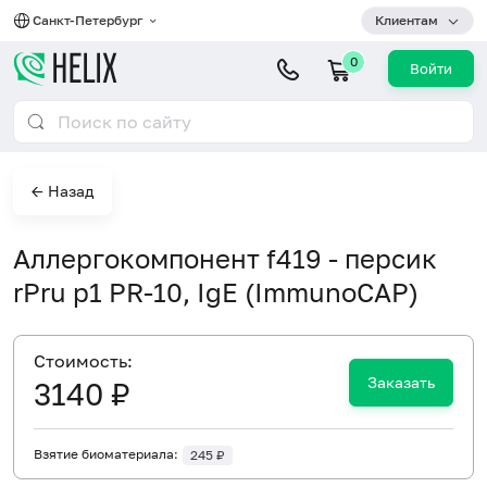
Санкт-Петербург
Клиентам
0
Войти
← Назад
Аллергокомпонент f419 - персик
rPru p1 PR-10, IgE (ImmunoCAP)
Cтоимость:
Заказать
3140 ₽
Взятие биоматериала:
245 ₽