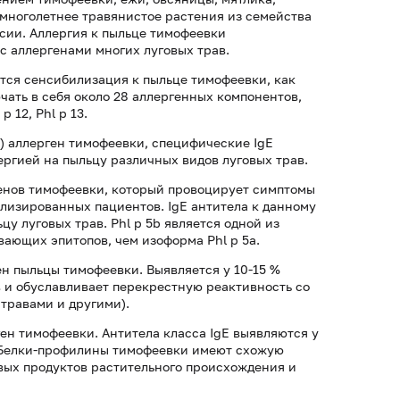
 многолетнее травянистое растения из семейства
сии. Аллергия к пыльце тимофеевки
с аллергенами многих луговых трав.
тся сенсибилизация к пыльце тимофеевки, как
ать в себя около 28 аллергенных компонентов,
 p 12, Phl p 13.
") аллерген тимофеевки, специфические IgE
ергией на пыльцу различных видов луговых трав.
ргенов тимофеевки, который провоцирует симптомы
лизированных пациентов. IgE антитела к данному
цу луговых трав. Phl p 5b является одной из
вающих эпитопов, чем изоформа Phl p 5а.
ен пыльцы тимофеевки. Выявляется у 10-15 %
 и обуславливает перекрестную реактивность со
 травами и другими).
ген тимофеевки. Антитела класса IgE выявляются у
. Белки-профилины тимофеевки имеют схожую
вых продуктов растительного происхождения и