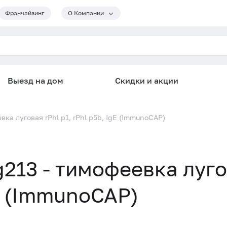
Франчайзинг
О Компании
Выезд на дом
Скидки и акции
ка луговая rPhl p1, rPhl p5b, IgE (ImmunoCAP)
213 - тимофеевка луг
gE (ImmunoCAP)