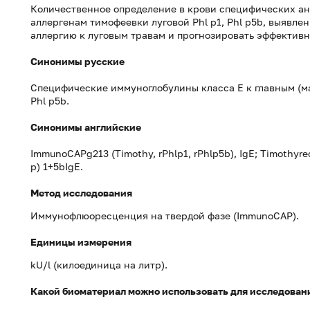
Количественное определение в крови специфических ан
аллергенам тимофеевки луговой Phl p1, Phl p5b, выявле
аллергию к луговым травам и прогнозировать эффектив
Синонимы русские
Специфические иммуноглобулины класса Е к главным (м
Phl p5b.
Синонимы английские
ImmunoCAPg213 (Timothy, rPhlp1, rPhlp5b), IgE; Timothyre
p) 1+5bIgE.
Метод исследования
Иммунофлюоресценция на твердой фазе (ImmunoCAP).
Единицы измерения
kU/l (килоединица на литр).
Какой биоматериал можно использовать для исследован