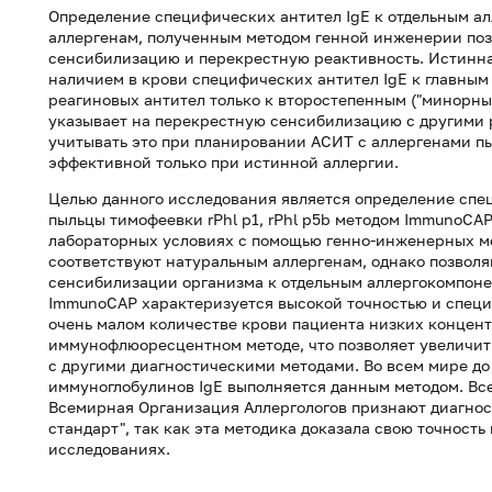
Определение специфических антител IgE к отдельным 
аллергенам, полученным методом генной инженерии по
сенсибилизацию и перекрестную реактивность. Истинна
наличием в крови специфических антител IgE к главным 
реагиновых антител только к второстепенным ("минорным
указывает на перекрестную сенсибилизацию с другими
учитывать это при планировании АСИТ с аллергенами пы
эффективной только при истинной аллергии.
Целью данного исследования является определение спе
пыльцы тимофеевки rPhl p1, rPhl p5b методом ImmunoCA
лабораторных условиях с помощью генно-инженерных ме
соответствуют натуральным аллергенам, однако позвол
сенсибилизации организма к отдельным аллергокомпоне
ImmunoCAP характеризуется высокой точностью и специ
очень малом количестве крови пациента низких концент
иммунофлюоресцентном методе, что позволяет увеличить
с другими диагностическими методами. Во всем мире д
иммуноглобулинов IgE выполняется данным методом. В
Всемирная Организация Аллергологов признают диагнос
стандарт", так как эта методика доказала свою точность
исследованиях.