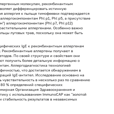
аллергенным молекулам, рекомбинантным
зволяет дифференцировать истинную
я аллергия к пыльце тимофеевки подтверждается
аллергокомпонентам Phl p1, Phl p5, а присутствие
") аллергокомпонентам (Phl p7, Phl p12)
 растительными аллергенами. Особенно важно
льцы луговых трав, поскольку она может быть
цифических IgE к рекомбинантным аллергенам
P. Рекомбинантные аллергены получают в
тодов. По своей структуре и свойствам они
яют получить более детальную информацию о
нтам. Аллергодиагностика технологией
фичностью, что достигается обнаружением в
раций IgE-антител. Исследование основано на
 чувствительность в несколько раз по сравнению
о 80 % определений специфических
семирная Организация Здравоохранения и
тику с использованием ImmunoCAP как "золотой
 и стабильность результатов в независимых