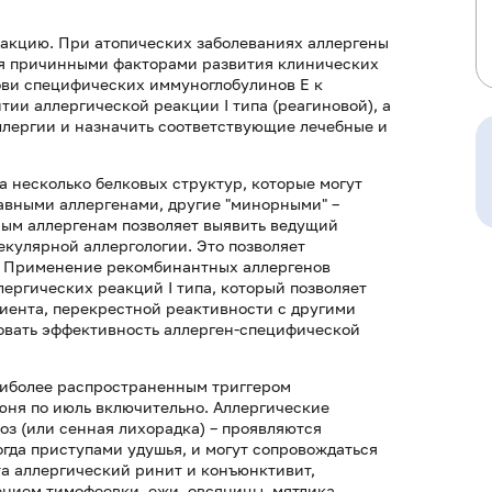
еакцию. При атопических заболеваниях аллергены
ся причинными факторами развития клинических
ови специфических иммуноглобулинов Е к
тии аллергической реакции I типа (реагиновой), а
аллергии и назначить соответствующие лечебные и
 а несколько белковых структур, которые могут
авными аллергенами, другие "минорными" –
ым аллергенам позволяет выявить ведущий
екулярной аллергологии. Это позволяет
. Применение рекомбинантных аллергенов
ергических реакций I типа, который позволяет
ента, перекрестной реактивности с другими
ровать эффективность аллерген-специфической
наиболее распространенным триггером
июня по июль включительно. Аллергические
оз (или сенная лихорадка) – проявляются
огда приступами удушья, и могут сопровождаться
а аллергический ринит и конъюнктивит,
нием тимофеевки, ежи, овсяницы, мятлика,