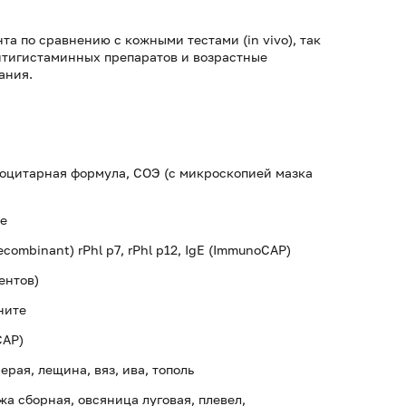
а по сравнению с кожными тестами (in vivo), так
нтигистаминных препаратов и возрастные
ания.
коцитарная формула, СОЭ (с микроскопией мазка
ке
combinant) rPhl p7, rPhl p12, IgE (ImmunoCAP)
нентов)
ните
CAP)
ерая, лещина, вяз, ива, тополь
жа сборная, овсяница луговая, плевел,