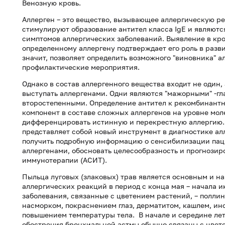
Венозную кровь.
Аллерген – это вещество, вызывающее аллергическую р
стимулируют образование антител класса IgE и являют
симптомов аллергических заболеваний. Выявление в кр
определенному аллергену подтверждает его роль в разви
значит, позволяет определить возможного "виновника" 
профилактические мероприятия.
Однако в состав аллергенного вещества входит не один,
выступать аллергенами. Одни являются "мажорными" -гл
второстепенными. Определение антител к рекомбинантн
компонент в составе сложных аллергенов на уровне мол
дифференцировать истинную и перекрестную аллергию
представляет собой новый инструмент в диагностике алл
получить подробную информацию о сенсибилизации паци
аллергенами, обосновать целесообразность и прогнози
иммунотерапии (АСИТ).
Пыльца луговых (злаковых) трав является основным и 
аллергических реакций в период с конца мая – начала 
заболевания, связанные с цветением растений, – поллин
насморком, покраснением глаз, дерматитом, кашлем, ин
повышением температуры тела. В начале и середине лет
обострения бронхиальной астмы обычно связаны с цвете