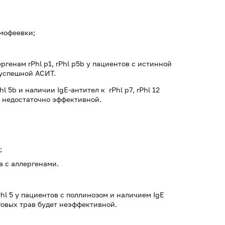
мофеевки;
енам rPhl p1, rPhl p5b у пациентов с истинной
 успешной АСИТ.
 5b и наличии IgE-антител к rPhl p7, rPhl 12
т недостаточно эффективной.
;
 с аллергенами.
hl 5 у пациентов с поллинозом и наличием IgE
уговых трав будет неэффективной.