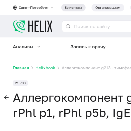
Санкт-Петербург
Клиентам
Организациям
Анализы
Запись к врачу
Главная
Helixbook
Аллергокомпонент g213 - тимофеев
21-703
Аллергокомпонент g
rPhl p1, rPhl p5b, I