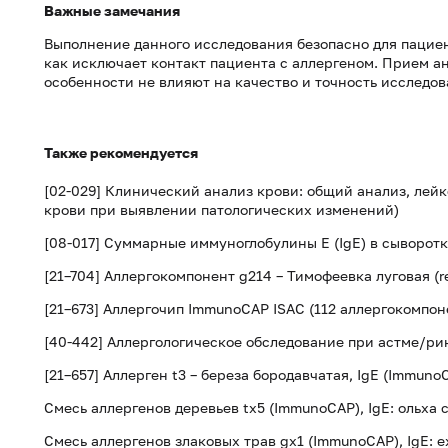
Важные замечания
Выполнение данного исследования безопасно для пациент
как исключает контакт пациента с аллергеном. Прием а
особенности не влияют на качество и точность исследов
Также рекомендуется
[02-029] Клинический анализ крови: общий анализ, лей
крови при выявлении патологических изменений)
[08-017] Суммарные иммуноглобулины E (IgE) в сыворот
[21–704] Аллергокомпонент g214 – Тимофеевка луговая (re
[21–673] Аллергочип ImmunoCAP ISAC (112 аллергокомпо
[40-442] Аллергологическое обследование при астме/ри
[21–657] Аллерген t3 – береза бородавчатая, IgE (Immuno
Смесь аллергенов деревьев tx5 (ImmunoCAP), IgE: ольха с
Смесь аллергенов злаковых трав gx1 (ImmunoCAP), IgE: е