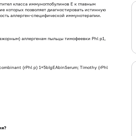
тител класса иммуноглобулинов E к главным
ние которых позволяет диагностировать истинную
ность аллерген-специфической иммунотерапии.
ажорным) аллергенам пыльцы тимофеевки Phl p1,
combinant (rPhl p) 1+5bIgEAbinSerum; Timothy (rPhl
ия?