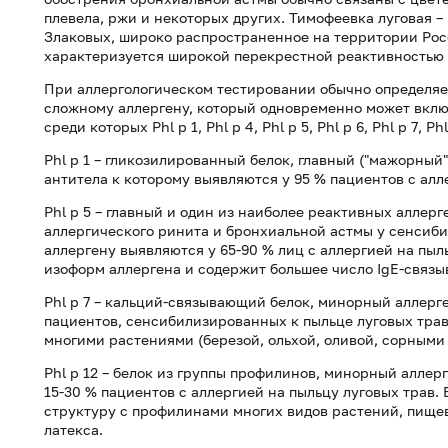
плевела, ржи и некоторых других. Тимофеевка луговая –
Злаковых, широко распространенное на территории Рос
характеризуется широкой перекрестной реактивностью 
При аллергологическом тестировании обычно определяе
сложному аллергену, который одновременно может включ
среди которых Phl p 1, Phl p 4, Phl p 5, Phl p 6, Phl p 7, Phl
Phl p 1 – гликозилированный белок, главный ("мажорный
антитела к которому выявляются у 95 % пациентов с алл
Phl p 5 – главный и один из наиболее реактивных алле
аллергического ринита и бронхиальной астмы у сенсиби
аллергену выявляются у 65-90 % лиц с аллергией на пыль
изоформ аллергена и содержит большее число IgE-связы
Phl p 7 – кальций-связывающий белок, минорный аллерг
пациентов, сенсибилизированных к пыльце луговых трав
многими растениями (березой, ольхой, оливой, сорными
Phl p 12 – белок из группы профилинов, минорный аллер
15-30 % пациентов с аллергией на пыльцу луговых трав
структуру с профилинами многих видов растений, пище
латекса.