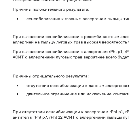
Причины положительного результата:
сенсибилизация к главным аллергенам пыльцы ти
При выявлении сенсибилизации к рекомбинантным аллерг
аллергией на пыльцу луговых трав высокая вероятность
При выявлении сенсибилизации к аллергенам rPhl p1, rPhl
АСИТ с аллергенами луговых трав вероятнее всего буде
Причины отрицательного результата:
отсутствие сенсибилизации к данным аллергенам
длительное ограничение или исключение контакта
При отсутствии сенсибилизации к аллергенам rPhl p1, rP
антител к rPhl p7, rPhl 12 АСИТ с аллергенами пыльцы л