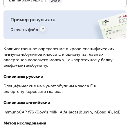
Взятие биоматериала:
245 ₽
Пример результата
Скачать файл
Количественное определение в крови специфических
иммуноглобулинов класса E к одному из главных
аллергенов коровьего молока – сывороточному белку
альфа-лактальбумину.
Синонимы русские
Специфические иммуноглобулины класса Е к
аллергену коровьего молока.
Синонимы английские
ImmunoCAP f76 (Cow’s Milk, Alfa-lactalbumin, nBosd 4), IgE.
Метод исследования