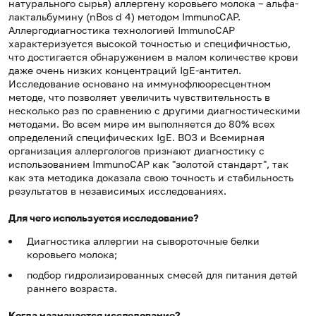
натурального сырья) аллергену коровьего молока – альфа-
лактальбумину (nBos d 4) методом ImmunoCAP.
Аллергодиагностика технологией ImmunoCAP
характеризуется высокой точностью и специфичностью,
что достигается обнаружением в малом количестве крови
даже очень низких концентраций IgE-антител.
Исследование основано на иммунофлюоресцентном
методе, что позволяет увеличить чувствительность в
несколько раз по сравнению с другими диагностическими
методами. Во всем мире им выполняется до 80% всех
определений специфических IgE. ВОЗ и Всемирная
организация аллергологов признают диагностику с
использованием ImmunoCAP как "золотой стандарт", так
как эта методика доказала свою точность и стабильность
результатов в независимых исследованиях.
Для чего используется исследование?
Диагностика аллергии на сывороточные белки
коровьего молока;
подбор гидролизированных смесей для питания детей
раннего возраста.
Когда назначается исследование?