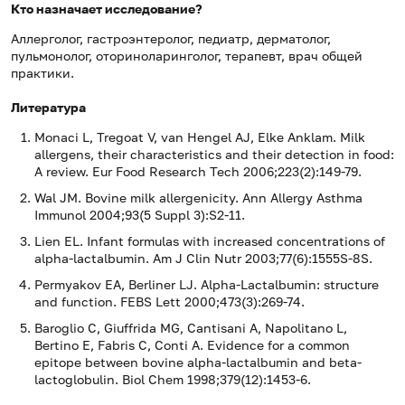
Кто назначает исследование?
Аллерголог, гастроэнтеролог, педиатр, дерматолог,
пульмонолог, оториноларинголог, терапевт, врач общей
практики.
Литература
Monaci L, Tregoat V, van Hengel AJ, Elke Anklam. Milk
allergens, their characteristics and their detection in food:
A review. Eur Food Research Tech 2006;223(2):149-79.
Wal JM. Bovine milk allergenicity. Ann Allergy Asthma
Immunol 2004;93(5 Suppl 3):S2-11.
Lien EL. Infant formulas with increased concentrations of
alpha-lactalbumin. Am J Clin Nutr 2003;77(6):1555S-8S.
Permyakov EA, Berliner LJ. Alpha-Lactalbumin: structure
and function. FEBS Lett 2000;473(3):269-74.
Baroglio C, Giuffrida MG, Cantisani A, Napolitano L,
Bertino E, Fabris C, Conti A. Evidence for a common
epitope between bovine alpha-lactalbumin and beta-
lactoglobulin. Biol Chem 1998;379(12):1453-6.