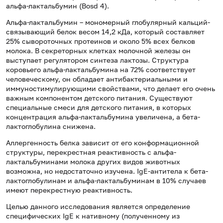
альфа-лактальбумин (Bosd 4).
Альфа-лактальбумин – мономерный глобулярный кальций-
связывающий белок весом 14,2 кДа, который составляет
25% сывороточных протеинов и около 5% всех белков
молока. В секреторных клетках молочной железы он
выступает регулятором синтеза лактозы. Структура
коровьего альфа-лактальбумина на 72% соответствует
человеческому, он обладает антибактериальными и
иммуностимулирующими свойствами, что делает его очень
важным компонентом детского питания. Существуют
специальные смеси для детского питания, в которых
концентрация альфа-лактальбумина увеличена, а бета-
лактоглобулина снижена.
Аллергенность белка зависит от его конформационной
структуры, перекрестная реактивность с альфа-
лактальбуминами молока других видов животных
возможна, но недостаточно изучена. IgE-антитела к бета-
лактоглобулинам и альфа-лактальбуминам в 10% случаев
имеют перекрестную реактивность.
Целью данного исследования является определение
специфических IgE к нативному (полученному из