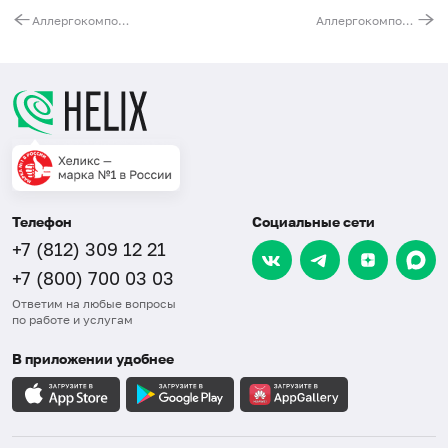
Аллергокомпонент w230 - амброзия nAmb a1, IgE (ImmunoCAP)
Аллергокомпонент e204 - бычий сывороточный альбумин nBos d6, IgE (ImmunoCAP)
Телефон
Социальные сети
+7 (812) 309 12 21
+7 (800) 700 03 03
Ответим на любые вопросы
по работе и услугам
В приложении удобнее