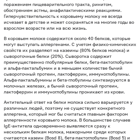
поражением пищеварительного тракта, ринитом,
обострением астмы, анафилактическими реакциями.
Гиперчувствительность к коровьему молоку не всегда
исчезает в детстве и может сохраняться на многие годы во
взрослом возрасте или на всю жизнь.
В коровьем молоке содержится около 40 белков, которые
могут выступать аллергенами. С учетом физико-химических
свойств их разделяют на казеины (80% белков молока) и
сывороточные белки (20%). Сыворотка содержит
преимущественно глобулярные белки, бета-лактоглобулин
и альфа-лактальбумин и в меньшем количестве бычий
сывороточный протеин, лактоферрин, иммуноглобулины.
Альфа-лактальбумины и бета-глобулины синтезируются в
молочных железах, а бычий сывороточный протеин,
лактоферрин и иммуноглобулины проникают из крови.
Антительный ответ на белки молока сильно варьируется у
различных людей, поэтому не существует конкретного
аллергена, который мог бы считаться главным фактором
аллергенности коровьего молока. В большинстве случаев
IgE-антитела одновременно выявляются сразу к
нескольким белкам молока, мажорными среди которых
считаются казеин (Bosd 8), бета-лактоглобулин (Bosd 5) и