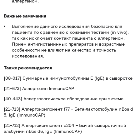
аллергеном.
Важные замечания
Выполнение данного исследования безопасно для
пациента по сравнению с кожными тестами (in vivo),
так как исключает контакт пациента с аллергеном.
Прием антигистаминных препаратов и возрастные
особенности не влияют на качество и точность
исследования.
Также рекомендуется
[08-017] Суммарные иммуноглобулины E (IgE) в сыворотке
[21–673] Аллергочип ImmunoCAP
[40-443] Аллергологическое обследование при экземе
[21–713] Аллергокомпонент f77 – Бета-лактоглобулин nBos d
5, IgE (ImmunoCAP)
[21–712] Аллергокомпонент e204 – Бычий сывороточный
альбумин nBos d6, IgE (ImmunoCAP)