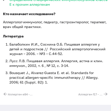
E к прочим аллергенам
Кто назначает исследование?
Аллерголог-иммунолог, педиатр, гастроэнтеролог, терапевт,
врач общей практики.
Литература
Балаболкин И.И., Соснина О.Б. Пищевая аллергия у
детей и подростков // Российский аллергологический
журнал – 2006. – №3 – С.44-52.
Лусс Л.В. Пищевая аллергия. Аллергия, астма и клин.
иммунол., 2002, т. 6 , № 12, с. 3-14.
Bousquet J., Alvarez-Guesta E. et al. Standards for
practical allergen-specific immunotherapy // Allergy.
2006; 61 (Suppl. 82): 1.
Аллерген e84 - эпителий хомяка, IgE, ИФА
Аллерген f17 - фундук, IgE, ИФА