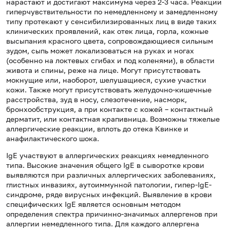
нарастают и достигают максимума через 2-3 часа. Реакции
гиперчувствительности по немедленному и замедленному
типу протекают у сенсибилизированных лиц в виде таких
клинических проявлений, как отек лица, горла, кожные
высыпания красного цвета, сопровождающиеся сильным
зудом, сыпь может локализоваться на руках и ногах
(особенно на локтевых сгибах и под коленями), в области
живота и спины, реже на лице. Могут присутствовать
мокнущие или, наоборот, шелушащиеся, сухие участки
кожи. Также могут присутствовать желудочно-кишечные
расстройства, зуд в носу, слезотечение, насморк,
бронхообструкция, а при контакте с кожей – контактный
дерматит, или контактная крапивница. Возможны тяжелые
аллергические реакции, вплоть до отека Квинке и
анафилактического шока.
IgE участвуют в аллергических реакциях немедленного
типа. Высокие значения общего IgE в сыворотке крови
выявляются при различных аллергических заболеваниях,
глистных инвазиях, аутоиммунной патологии, гипер-IgE-
синдроме, ряде вирусных инфекций. Выявление в крови
специфических IgE является основным методом
определения спектра причинно-значимых аллергенов при
аллергии немедленного типа. Для каждого аллергена