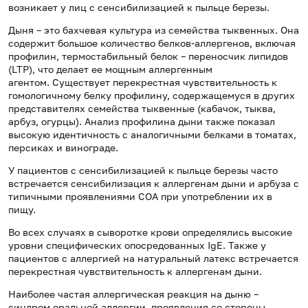
возникает у лиц с сенсибилизацией к пыльце березы.
Дыня – это бахчевая культура из семейства тыквенных. Она
содержит большое количество белков-аллергенов, включая
профилин, термостабильный белок – переносчик липидов
(
LTP
), что делает ее мощным аллергенным
агентом. Существует перекрестная чувствительность к
гомологичному белку профилину, содержащемуся в других
представителях семейства тыквенные (кабачок, тыква,
арбуз, огурцы). Анализ профилина дыни также показал
высокую идентичность с аналогичными белками в томатах,
персиках и винограде.
У пациентов с сенсибилизацией к пыльце березы часто
встречается сенсибилизация к аллергенам дыни и арбуза с
типичными проявлениями СОА при употреблении их в
пищу.
Во всех случаях в сыворотке крови определялись высокие
уровни специфических опосредованных
IgE
. Также у
пациентов с аллергией на натуральный латекс встречается
перекрестная чувствительность к аллергенам дыни.
Наиболее частая аллергическая реакция на дыню –
синдром оральной аллергии, проявления со стороны