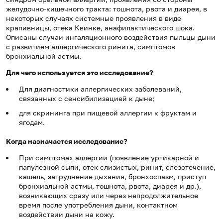
желудочно-кишечного
тракта: тошнота
, рвота и диарея, в
некоторых случаях системные проявления в виде
крапивницы, отека Квинке, анафилактического шока.
Описаны случаи ингаляционного воздействия пыльцы дыни
с развитием аллергического ринита, симптомов
бронхиальной астмы.
Для чего используется это исследование?
Для диагностики аллергических заболеваний,
связанных с сенсибилизацией к дыне;
для скрининга при пищевой аллергии к фруктам и
ягодам.
Когда назначается исследование?
При симптомах аллергии (появление уртикарной и
папулезной сыпи, отек слизистых, ринит, слезотечение,
кашель, затруднение дыхания, бронхоспазм, приступ
бронхиальной астмы, тошнота, рвота, диарея и др.),
возникающих сразу или через непродолжительное
время после употребления дыни, контактном
воздействии дыни на кожу.