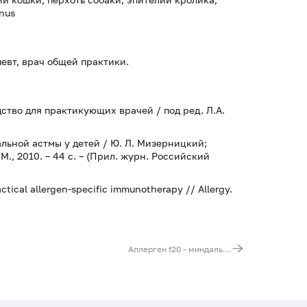
nus
певт, врач общей практики.
ство для практикующих врачей / под ред. Л.А.
ьной астмы у детей / Ю. Л. Мизерницкий;
., 2010. – 44 с. – (Прил. журн. Российский
actical allergen-specific immunotherapy // Allergy.
Аллерген f20 - миндаль, IgE (ImmunoCAP)