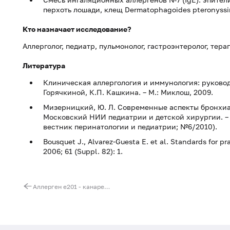
перхоть лошади, клещ Dermatophagoides pteronyssi
Кто назначает исследование?
Аллерголог, педиатр, пульмонолог, гастроэнтеролог, тера
Литература
Клиническая аллергология и иммунология: руковод
Горячкиной, К.П. Кашкина. – М.: Миклош, 2009.
Мизерницкий, Ю. Л. Современные аспекты бронхиал
Московский НИИ педиатрии и детской хирургии. – М
вестник перинатологии и педиатрии; №6/2010).
Bousquet J., Alvarez-Guesta E. et al. Standards for pr
2006; 61 (Suppl. 82): 1.
Аллерген e201 - канарейка, перо, IgE (ImmunoCAP)