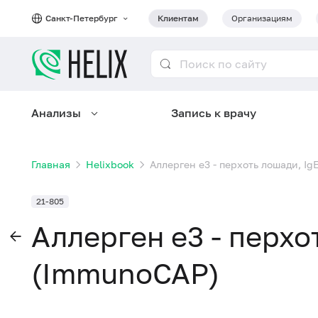
Санкт-Петербург
Клиентам
Организациям
Анализы
Запись к врачу
Главная
Helixbook
Аллерген e3 - перхоть лошади, I
21-805
Аллерген e3 - перхо
(ImmunoCAP)