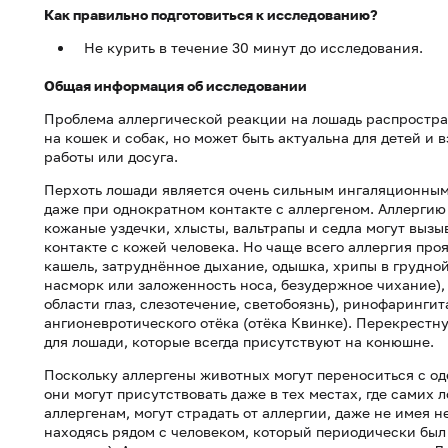
Как правильно подготовиться к исследованию?
Не курить в течение 30 минут до исследования.
Общая информация об исследовании
Проблема аллергической реакции на лошадь распростра
на кошек и собак, но может быть актуальна для детей и
работы или досуга.
Перхоть лошади является очень сильным ингаляционным
даже при однократном контакте с аллергеном. Аллергию
кожаные уздечки, хлысты, вальтрапы и седла могут выз
контакте с кожей человека. Но чаще всего аллергия про
кашель, затруднённое дыхание, одышка, хрипы в грудной 
насморк или заложенность носа, безудержное чихание),
области глаз, слезотечение, светобоязнь), ринофаринги
ангионевротического отёка (отёка Квинке). Перекрестну
для лошади, которые всегда присутствуют на конюшне.
Поскольку аллергены животных могут переноситься с од
они могут присутствовать даже в тех местах, где самих 
аллергенам, могут страдать от аллергии, даже не имея 
находясь рядом с человеком, который периодически был