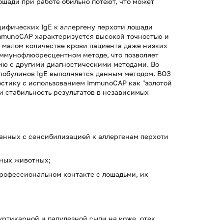
ошади при работе обильно потеют, что может
цифических IgE к аллергену перхоти лошади
mmunoCAP характеризуется высокой точностью и
 малом количестве крови пациента даже низких
иммунофлюоресцентном методе, что позволяет
нию с другими диагностическими методами. Во
обулинов IgE выполняется данным методом. ВОЗ
остику с использованием ImmunoCAP как "золотой
 и стабильность результатов в независимых
занных с сенсибилизацией к аллергенам перхоти
нных животных;
рофессиональном контакте с лошадьми, их
ртикарной и папулезной сыпи на коже, отек