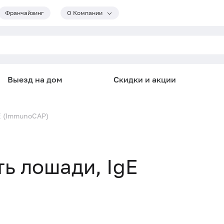
Франчайзинг
О Компании
Выезд на дом
Скидки и акции
gE (ImmunoCAP)
ть лошади, IgE