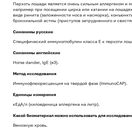
Перхоть лошади является очень сильным аллергеном и м
например при посещении цирка или катании на лошадях.
виде ринита (заложенности носа и насморка), конъюнкти
бронхиальной астмы (приступов затрудненного и свистящ
Синонимы русские
Специфический иммуноглобулин класса Е к перхоти лош
Синонимы английские
Horse dander
,
IgE
(
e3
).
Метод исследования
Иммунофлюоресценция на твердой фазе (ImmunoCAP).
Единицы измерения
кЕдА/л (килоединица аллергена на литр).
Какой биоматериал можно использовать для исследован
Венозную кровь.