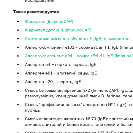
исследования.
Также рекомендуется
Фадиатоп (ImmunoCAP)
Фадиатоп детский (ImmunoCAP)
Суммарные иммуноглобулины E (IgE) в сыворотке
Аллергокомпонент e101 – собака rCan f 1, IgE (Imm
Аллергокомпонент e94 – кошка rFel d1, IgE (Immuno
Аллерген e4 – перхоть коровы, IgE
Аллерген e81 – эпителий овцы, IgE
Аллерген k20 – шерсть, IgE
Смесь бытовых аллергенов hx2 (ImmunoCAP), IgE: 
pteronyssinus, клещ домашней пыли D. farinae, та
Смесь "профессиональных" аллергенов № 1 (IgE): пе
курицы
Смесь аллергенов животных № 70 (IgE): эпителий 
хомяка, эпителий и белки крысы, эпителий и белк
Смесь ингаляционных аллергенов №7 (IgE): эпители