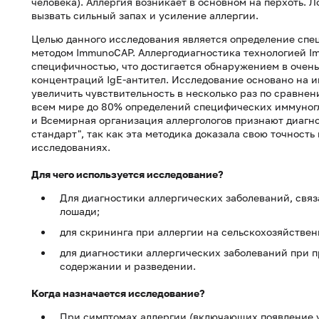
человека). Аллергия возникает в основном на перхоть. Л
вызвать сильный запах и усиление аллергии.
Целью данного исследования является определение спе
методом ImmunoCAP. Аллергодиагностика технологией I
специфичностью, что достигается обнаружением в очень
концентраций IgE-антител. Исследование основано на 
увеличить чувствительность в несколько раз по сравне
всем мире до 80% определений специфических иммуногл
и Всемирная организация аллергологов признают диагн
стандарт", так как эта методика доказала свою точность
исследованиях.
Для чего используется исследование?
Для диагностики аллергических заболеваний, свя
лошади;
для скрининга при аллергии на сельскохозяйстве
для диагностики аллергических заболеваний при п
содержании и разведении.
Когда назначается исследование?
При симптомах аллергии (включающих появление у