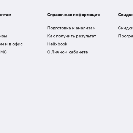
ентам
Справочная информация
Скидки
Подготовка к анализам
Скидки
изы
Как получить результат
Програ
ом и в офис
Helixbook
ДМС
О Личном кабинете