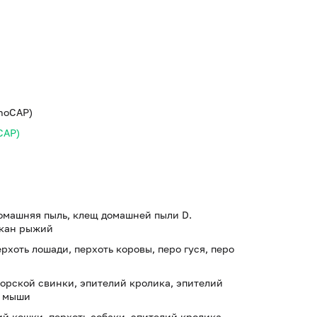
unoCAP)
CAP)
домашняя пыль, клещ домашней пыли D.
ракан рыжий
рхоть лошади, перхоть коровы, перо гуся, перо
морской свинки, эпителий кролика, эпителий
и мыши
й кошки, перхоть собаки, эпителий кролика,