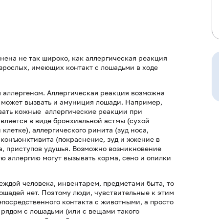
нена не так широко, как аллергическая реакция
 взрослых, имеющих контакт с лошадьми в ходе
 аллергеном. Аллергическая реакция возможна
 может вызвать и амуниция лошади. Например,
ывать кожные аллергические реакции при
является в виде бронхиальной астмы (сухой
клетке), аллергического ринита (зуд носа,
 конъюнктивита (покраснение, зуд и жжение в
та, приступов удушья. Возможно возникновение
ю аллергию могут вызывать корма, сено и опилки
еждой человека, инвентарем, предметами быта, то
лошадей нет. Поэтому люди, чувствительные к этим
непосредственного контакта с животными, а просто
 рядом с лошадьми (или с вещами такого