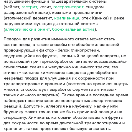
нарушением функции пищеварительной системы
(хейлит,
гастрит,
колит,
гастроэнтерит
, синдром
раздраженной кишки), кожными проявлениями
(атопический дерматит,
крапивница
, отек Квинке) и реже
нарушениями функции дыхательной системы
(
аллергический ринит
,
бронхиальная астма
).
Поводом для развития иммунного ответа может стать
состав плода, а также способы его обработки: основной
провоцирующий фактор - белок гликопротеин,
содержащийся во фрукте, - сильный пищевой аллерген, не
исчезающий при термообработке, активно всасывающийся
слизистыми тканями желудочно-кишечного тракта; газ
этилен – сильное химическое вещество для обработки
незрелых плодов для улучшения их сохранности при
транспортировке и хранении (постепенно проникая внутрь
мякоти, способствует выработке фермента хитиназы -
также сильного аллергена). Также врачи в последнее время
наблюдают возникновение перекрестных аллергических
реакций. Допустим, аллергия на клубнику, малину или
бруснику может точно так же быть причиной реакции на
смородину. Химикаты, которыми обрабатываются фрукты
для сохранности во время длительной транспортировки и
хранения, также представляют большую опасность.