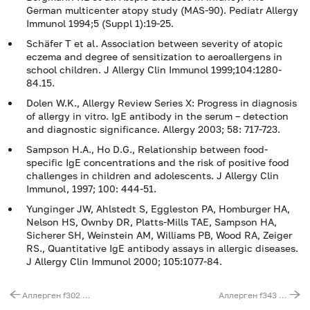
German multicenter atopy study (MAS-90). Pediatr Allergy
Immunol 1994;5 (Suppl 1):19-25.
Schäfer T et al. Association between severity of atopic
eczema and degree of sensitization to aeroallergens in
school children. J Allergy Clin Immunol 1999;104:1280-
84.15.
Dolen W.K., Allergy Review Series X: Progress in diagnosis
of allergy in vitro. IgE antibody in the serum – detection
and diagnostic significance. Allergy 2003; 58: 717-723.
Sampson H.A., Ho D.G., Relationship between food-
specific IgE concentrations and the risk of positive food
challenges in children and adolescents. J Allergy Clin
Immunol, 1997; 100: 444-51.
Yunginger JW, Ahlstedt S, Eggleston PA, Homburger HA,
Nelson HS, Ownby DR, Platts-Mills TAE, Sampson HA,
Sicherer SH, Weinstein AM, Williams PB, Wood RA, Zeiger
RS., Quantitative IgE antibody assays in allergic diseases.
J Allergy Clin Immunol 2000; 105:1077-84.
Аллерген f302 - мандарин, IgE (ImmunoCAP)
Аллерген f343 - малина, IgE (ImmunoCAP)