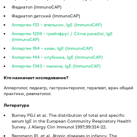
Фадиатоп (ImmunoCAP)
Фадиатоп детский (ImmunoCAP)
Аллерген f33 – апельсин, IgE (ImmunoCAP)
Аллерген f209 – грейпфрут / Citrus paradisi, IgE
(ImmunoCAP)
Аллерген f84 – киви, IgE (ImmunoCAP)
Аллерген f44 – клубника, IgE (ImmunoCAP)
Аллерген f343 – малина, IgE (ImmunoCAP)
Кто назначает исследование?
Аллерголог, педиатр, гастроэнтеролог, терапевт, врач общей
практики, ревматолог.
Литература
Burney PGJ et al. The distribution of total and specific
serum IgE in the European Community Respiratory Health
Survey. J Allergy Clin Immunol 1997;99:314-22.
Bergmann RL et al. Atopic diseases in infancy. The