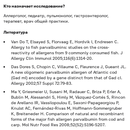
Кто назначает исследование?
Аллерголог, педиатр, пульмонолог, гастроэнтеролог,
терапевт, врач общей практики.
Литература
Van Do T, Elsayed S, Florvaag E, Hordvik I, Endresen C.
Allergy to fish parvalbumins: studies on the cross-
reactivity of allergens from 9 commonly consumed fish. J
Allergy Clin Immunol 2005;116(6):1314-20.
Das Dores S, Chopin C, Villaume C, Fleurence J, Gueant JL.
A new oligomeric parvalbumin allergen of Atlantic cod
(Gad mI) encoded by a gene distinct from that of Gad cI.
Allergy 2002;57 Suppl 72:79-83.
Ma Y, Griesmeier U, Susani M, Radauer C, Briza P, Erler A,
Bublin M, Alessandri S, Himly M, Vàzquez-Cortés S, Rincon
de Arellano IR, Vassilopoulou E, Saxoni-Papageorgiou P,
Knulst AC, Fernández-Rivas M, Hoffmann-Sommergruber
K, Breiteneder H. Comparison of natural and recombinant
forms of the major fish allergen parvalbumin from cod and
carp. Mol Nutr Food Res 2008;52(S2):S196-S207.