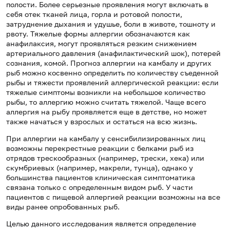
полости. Более серьезные проявления могут включать в
себя отек тканей лица, горла и ротовой полости,
затруднение дыхания и удушье, боли в животе, тошноту и
рвоту. Тяжелые формы аллергии обозначаются как
анафилаксия, могут проявляться резким снижением
артериального давления (анафилактический шок), потерей
сознания, комой. Прогноз аллергии на камбалу и других
рыб можно косвенно определить по количеству съеденной
рыбы и тяжести проявлений аллергической реакции: если
тяжелые симптомы возникли на небольшое количество
рыбы, то аллергию можно считать тяжелой. Чаще всего
аллергия на рыбу проявляется еще в детстве, но может
также начаться у взрослых и остаться на всю жизнь.
При аллергии на камбалу у сенсибилизированных лиц
возможны перекрестные реакции с белками рыб из
отрядов трескообразных (например, трески, хека) или
скумбриевых (например, макрели, тунца), однако у
большинства пациентов клиническая симптоматика
связана только с определенным видом рыб. У части
пациентов с пищевой аллергией реакции возможны на все
виды ранее опробованных рыб.
Целью данного исследования является определение