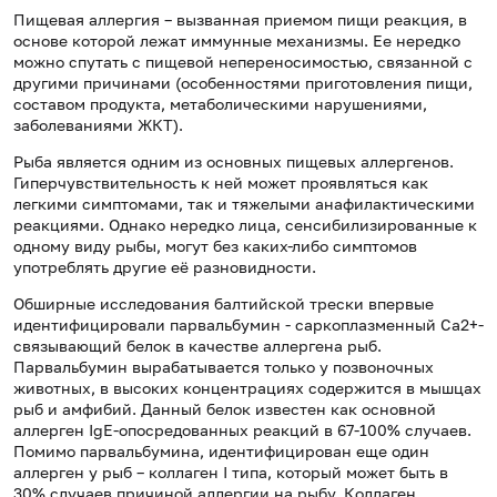
Пищевая аллергия – вызванная приемом пищи реакция, в
основе которой лежат иммунные механизмы. Ее нередко
можно спутать с пищевой непереносимостью, связанной с
другими причинами (особенностями приготовления пищи,
составом продукта, метаболическими нарушениями,
заболеваниями ЖКТ).
Рыба является одним из основных пищевых аллергенов.
Гиперчувствительность к ней может проявляться как
легкими симптомами, так и тяжелыми анафилактическими
реакциями. Однако нередко лица, сенсибилизированные к
одному виду рыбы, могут без каких-либо симптомов
употреблять другие её разновидности.
Обширные исследования балтийской трески впервые
идентифицировали парвальбумин - саркоплазменный Ca2+-
связывающий белок в качестве аллергена рыб.
Парвальбумин вырабатывается только у позвоночных
животных, в высоких концентрациях содержится в мышцах
рыб и амфибий. Данный белок известен как основной
аллерген IgЕ-опосредованных реакций в 67-100% случаев.
Помимо парвальбумина, идентифицирован еще один
аллерген у рыб – коллаген I типа, который может быть в
30% случаев причиной аллергии на рыбу. Коллаген