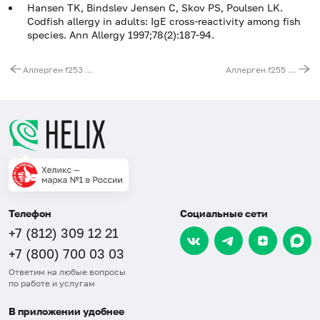
Hansen TK, Bindslev Jensen C, Skov PS, Poulsen LK.
Codfish allergy in adults: IgE cross-reactivity among fish
species. Ann Allergy 1997;78(2):187-94.
Аллерген f253 - кедровый орех, IgE (ImmunoCAP)
Аллерген f255 - слива, IgE (ImmunoCAP)
Телефон
Социальные сети
+7 (812) 309 12 21
+7 (800) 700 03 03
Ответим на любые вопросы
по работе и услугам
В приложении удобнее