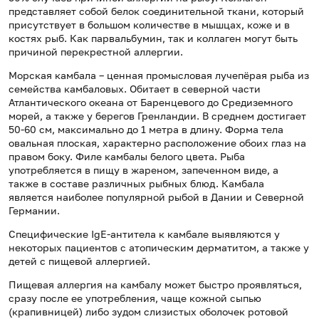
представляет собой белок соединительной ткани, который
присутствует в большом количестве в мышцах, коже и в
костях рыб. Как парвальбумин, так и коллаген могут быть
причиной перекрестной аллергии.
Морская камбала – ценная промысловая лучепёрая рыба из
семейства камбаловых. Обитает в северной части
Атлантического океана от Баренцевого до Средиземного
морей, а также у берегов Гренландии. В среднем достигает
50-60 см, максимально до 1 метра в длину. Форма тела
овальная плоская, характерно расположение обоих глаз на
правом боку. Филе камбалы белого цвета. Рыба
употребляется в пищу в жареном, запеченном виде, а
также в составе различных рыбных блюд. Камбала
является наиболее популярной рыбой в Дании и Северной
Германии.
Специфические IgE-антитела к камбале выявляются у
некоторых пациентов с атопическим дерматитом, а также у
детей с пищевой аллергией.
Пищевая аллергия на камбалу может быстро проявляться,
сразу после ее употребления, чаще кожной сыпью
(крапивницей) либо зудом слизистых оболочек ротовой