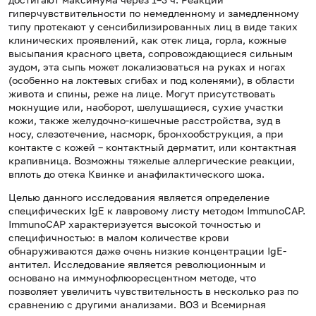
гиперчувствительности по немедленному и замедленному
типу протекают у сенсибилизированных лиц в виде таких
клинических проявлений, как отек лица, горла, кожные
высыпания красного цвета, сопровождающиеся сильным
зудом, эта сыпь может локализоваться на руках и ногах
(особенно на локтевых сгибах и под коленями), в области
живота и спины, реже на лице. Могут присутствовать
мокнущие или, наоборот, шелушащиеся, сухие участки
кожи, также желудочно-кишечные расстройства, зуд в
носу, слезотечение, насморк, бронхообструкция, а при
контакте с кожей – контактный дерматит, или контактная
крапивница. Возможны тяжелые аллергические реакции,
вплоть до отека Квинке и анафилактического шока.
Целью данного исследования является определение
специфических IgE к лавровому листу методом ImmunoCAP.
ImmunoCAP характеризуется высокой точностью и
специфичностью: в малом количестве крови
обнаруживаются даже очень низкие концентрации IgE-
антител. Исследование является революционным и
основано на иммунофлюоресцентном методе, что
позволяет увеличить чувствительность в несколько раз по
сравнению с другими анализами. ВОЗ и Всемирная