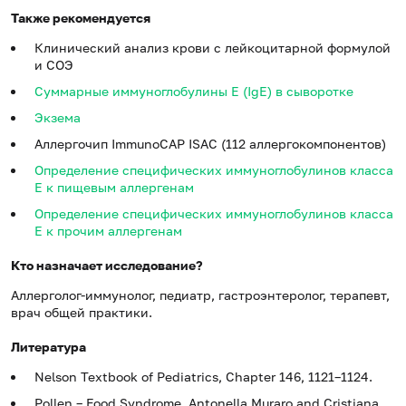
Также рекомендуется
Клинический анализ крови с лейкоцитарной формулой
и СОЭ
Суммарные иммуноглобулины E (IgE) в сыворотке
Экзема
Аллергочип ImmunoCAP ISAC (112 аллергокомпонентов)
Определение специфических иммуноглобулинов класса
E к пищевым аллергенам
Определение специфических иммуноглобулинов класса
E к прочим аллергенам
Кто назначает исследование?
Аллерголог-иммунолог, педиатр, гастроэнтеролог, терапевт,
врач общей практики.
Литература
Nelson Textbook of Pediatrics, Chapter 146, 1121–1124.
Pollen – Food Syndrome. Antonella Muraro and Cristiana