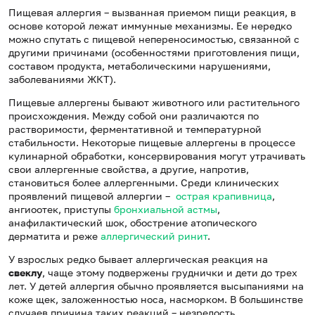
Пищевая аллергия – вызванная приемом пищи реакция, в
основе которой лежат иммунные механизмы. Ее нередко
можно спутать с пищевой непереносимостью, связанной с
другими причинами (особенностями приготовления пищи,
составом продукта, метаболическими нарушениями,
заболеваниями ЖКТ).
Пищевые аллергены бывают животного или растительного
происхождения. Между собой они различаются по
растворимости, ферментативной и температурной
стабильности. Некоторые пищевые аллергены в процессе
кулинарной обработки, консервирования могут утрачивать
свои аллергенные свойства, а другие, напротив,
становиться более аллергенными. Среди клинических
проявлений пищевой аллергии –
острая крапивница
,
ангиоотек, приступы
бронхиальной астмы
,
анафилактический шок, обострение атопического
дерматита и реже
аллергический ринит
.
У взрослых редко бывает аллергическая реакция на
свеклу
, чаще этому подвержены груднички и дети до трех
лет. У детей аллергия обычно проявляется высыпаниями на
коже щек, заложенностью носа, насморком. В большинстве
случаев причина таких реакций – незрелость