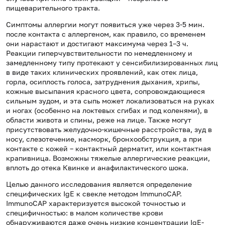
пищеварительного тракта.
Симптомы аллергии могут появиться уже через 3-5 мин.
после контакта с аллергеном, как правило, со временем
они нарастают и достигают максимума через 1–3 ч.
Реакции гиперчувствительности по немедленному и
замедленному типу протекают у сенсибилизированных лиц
в виде таких клинических проявлений, как отек лица,
горла, осиплость голоса, затруднения дыхания, хрипы,
кожные высыпания красного цвета, сопровождающиеся
сильным зудом, и эта сыпь может локализоваться на руках
и ногах (особенно на локтевых сгибах и под коленями), в
области живота и спины, реже на лице. Также могут
присутствовать желудочно-кишечные расстройства, зуд в
носу, слезотечение, насморк, бронхообструкция, а при
контакте с кожей – контактный дерматит, или контактная
крапивница. Возможны тяжелые аллергические реакции,
вплоть до отека Квинке и анафилактического шока.
Целью данного исследования является определение
специфических IgE к свекле методом ImmunoCAP.
ImmunoCAP характеризуется высокой точностью и
специфичностью: в малом количестве крови
обнаруживаются даже очень низкие концентрации IgE-