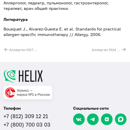
Аллерголог, педиатр, пульмонолог, гастроэнтеролог,
терапевт, врач общей практики.
Литература
Bousquet J., Alvarez-Guesta E. et al. Standards for practical
allergen-specific immunotherapy // Allergy. 2006.
Аллерген f317 - кориандр, IgE (ImmunoCAP)
Аллерген f324 - хмель, IgE (ImmunoCAP)
Телефон
Социальные сети
+7 (812) 309 12 21
+7 (800) 700 03 03