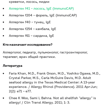
креветки, лосось, мидии
Аллерген f41 – лосось, IgE (ImmunoCAP)
Аллерген f204 – форель, IgE (ImmunoCAP)
Аллерген f40 – тунец, IgE
Аллерген f254 – камбала, IgE
Аллерген f61 – сардина, IgE
Кто назначает исследование?
Аллерголог, педиатр, пульмонолог, гастроэнтеролог,
терапевт, врач общей практики.
Литература
Faria Khan, M.D., Frank Orson, M.D., Yoshiko Ogawa, M.D.,
Crystal Parker, M.S., Carla McGuire Davis, M.D. Adult
seafood allergy in the Texas Medical Center: A 13-year
experience. / Allergy Rhinol (Providence). 2011 Apr-Jun;
2(2): e71 – e77.
Chee K Woo, Sami L Bahna. Not all shellfish "allergy" is
allergy! / Clin Transl Allergy. 2011; 1: 3.