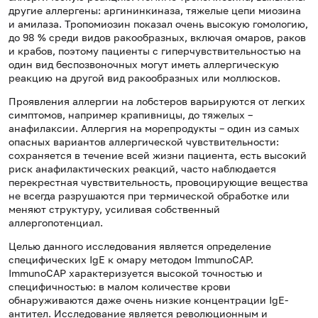
другие аллергены: аргининкиназа, тяжелые цепи миозина
и амилаза. Тропомиозин показал очень высокую гомологию,
до 98 % среди видов ракообразных, включая омаров, раков
и крабов, поэтому пациенты с гиперчувствительностью на
один вид беспозвоночных могут иметь аллергическую
реакцию на другой вид ракообразных или моллюсков.
Проявления аллергии на лобстеров варьируются от легких
симптомов, например крапивницы, до тяжелых –
анафилаксии. Аллергия на морепродукты – один из самых
опасных вариантов аллергической чувствительности:
сохраняется в течение всей жизни пациента, есть высокий
риск анафилактических реакций, часто наблюдается
перекрестная чувствительность, провоцирующие вещества
не всегда разрушаются при термической обработке или
меняют структуру, усиливая собственный
аллергопотенциал.
Целью данного исследования является определение
специфических IgE к омару методом ImmunoCAP.
ImmunoCAP характеризуется высокой точностью и
специфичностью: в малом количестве крови
обнаруживаются даже очень низкие концентрации IgE-
антител. Исследование является революционным и