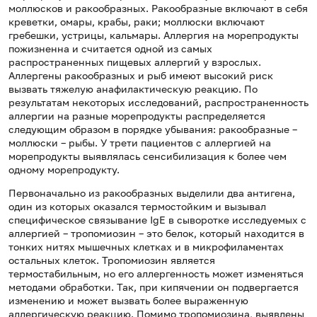
моллюсков и ракообразных. Ракообразные включают в себя
креветки, омары, крабы, раки; моллюски включают
гребешки, устрицы, кальмары. Аллергия на морепродукты
пожизненна и считается одной из самых
распространенных пищевых аллергий у взрослых.
Аллергены ракообразных и рыб имеют высокий риск
вызвать тяжелую анафилактическую реакцию. По
результатам некоторых исследований, распространенность
аллергии на разные морепродукты распределяется
следующим образом в порядке убывания: ракообразные –
моллюски – рыбы. У трети пациентов с аллергией на
морепродукты выявлялась сенсибилизация к более чем
одному морепродукту.
Первоначально из ракообразных выделили два антигена,
один из которых оказался термостойким и вызывал
специфическое связывание IgE в сыворотке исследуемых с
аллергией – тропомиозин – это белок, который находится в
тонких нитях мышечных клетках и в микрофиламентах
остальных клеток. Тропомиозин является
термостабильным, но его аллергенность может изменяться
методами обработки. Так, при кипячении он подвергается
изменению и может вызвать более выраженную
аллергическую реакцию. Помимо тропомиозина, выявлены