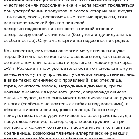
участием семян подсолнечника и масла может проявляться
при употреблении продуктов, в состав которых они входят
– выпечка, соусы, всевозможные готовые продукты, хотя
как этиологический фактор пищевой
аллергии подсолнечник относят к низкой степени
аллергизирующей активности (без учета индивидуальных
особенностей). Случаи аллергии на подсолнечник редки.
Как известно, симптомы аллергии могут появиться уже
через 3-5 мин. после контакта с аллергеном, как правило,
со временем они нарастают и достигают максимума через
1–3 ч. Реакции гиперчувствительности по немедленному и
замедленному типу протекают у сенсибилизированных лиц
в виде таких клинических проявлений, как отек лица,
горла, осиплость голоса, затруднения дыхания, хрипы,
кожные высыпания красного цвета, сопровождающиеся
сильным зудом, и эта сыпь может локализоваться на руках
и ногах (особенно на локтевых сгибах и под коленями), в
области живота и спины, реже на лице. Также могут
присутствовать желудочно-кишечные расстройства, зуд в
носу, слезотечение, насморк, бронхообструкция, а при
контакте с кожей – контактный дерматит, или контактная
крапивница. Возможны тяжелые аллергические реакции,
вплоть до отека Квинке и анафилактического шока.