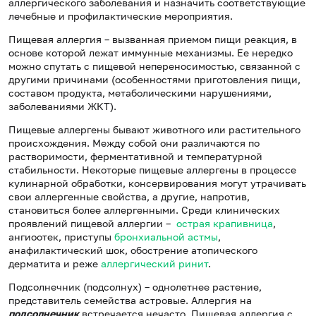
аллергического заболевания и назначить соответствующие
лечебные и профилактические мероприятия.
Пищевая аллергия – вызванная приемом пищи реакция, в
основе которой лежат иммунные механизмы. Ее нередко
можно спутать с пищевой непереносимостью, связанной с
другими причинами (особенностями приготовления пищи,
составом продукта, метаболическими нарушениями,
заболеваниями ЖКТ).
Пищевые аллергены бывают животного или растительного
происхождения. Между собой они различаются по
растворимости, ферментативной и температурной
стабильности. Некоторые пищевые аллергены в процессе
кулинарной обработки, консервирования могут утрачивать
свои аллергенные свойства, а другие, напротив,
становиться более аллергенными. Среди клинических
проявлений пищевой аллергии –
острая крапивница
,
ангиоотек, приступы
бронхиальной астмы
,
анафилактический шок, обострение атопического
дерматита и реже
аллергический ринит
.
Подсолнечник (подсолнух) – однолетнее растение,
представитель семейства астровые. Аллергия на
подсолнечник
встречается нечасто. Пищевая аллергия с