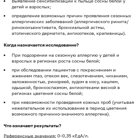
Выявление сенсибилизации к пыльце сосны белой у
детей и взрослых;
определение возможных причин проявления сезонных
аллергических заболеваний (аллергического ринита/
риноконъюнктивита, бронхиальной астмы,
атопического дерматита, ангиоотеков, крапивницы).
Когда назначается исследование?
При подозрении на сезонную аллергию у детей и
взрослых в регионах роста сосны белой;
при обследовании пациентов с покраснением и
жжением глаз, отеком век, слезотечением, чиханием,
заложенностью, ринореей, зудом в носу, кашлем,
одышкой, бронхоспазмом, ангиоотеками весной в
регионах цветения сосны белой;
при невозможности проведения кожных проб (учитывая
нежелательное их использование в период цветения
возможного причинно-значимого аллергена).
Что означают результаты?
Референсные значения:
0–0,35 кЕдА/л.