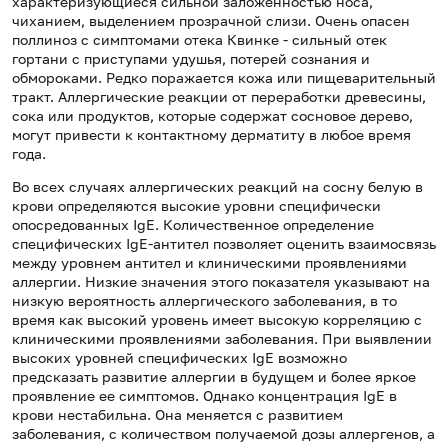
характеризующиеся сильной заложенностью носа,
чиханием, выделением прозрачной слизи. Очень опасен
поллиноз с симптомами отека Квинке - сильный отек
гортани с приступами удушья, потерей сознания и
обмороками. Редко поражается кожа или пищеварительный
тракт. Аллергические реакции от переработки древесины,
сока или продуктов, которые содержат сосновое дерево,
могут привести к контактному дерматиту в любое время
года.
Во всех случаях аллергических реакций на сосну белую в
крови определяются высокие уровни специфически
опосредованных IgE. Количественное определение
специфических IgE-антител позволяет оценить взаимосвязь
между уровнем антител и клиническими проявлениями
аллергии. Низкие значения этого показателя указывают на
низкую вероятность аллергического заболевания, в то
время как высокий уровень имеет высокую корреляцию с
клиническими проявлениями заболевания. При выявлении
высоких уровней специфических IgE возможно
предсказать развитие аллергии в будущем и более яркое
проявление ее симптомов. Однако концентрация IgE в
крови нестабильна. Она меняется с развитием
заболевания, с количеством получаемой дозы аллергенов, а