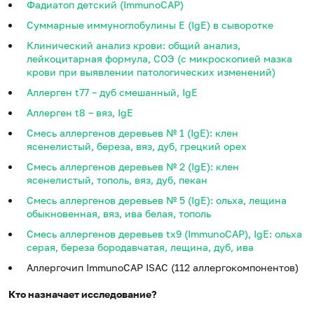
Фадиатоп детский (ImmunoCAP)
Суммарные иммуноглобулины E (IgE) в сыворотке
Клинический анализ крови: общий анализ,
лейкоцитарная формула, СОЭ (с микроскопией мазка
крови при выявлении патологических изменений)
Аллерген t77 – дуб смешанный, IgE
Аллерген t8 – вяз, IgE
Смесь аллергенов деревьев № 1 (IgE): клен
ясенелистый, береза, вяз, дуб, грецкий орех
Смесь аллергенов деревьев № 2 (IgE): клен
ясенелистый, тополь, вяз, дуб, пекан
Смесь аллергенов деревьев № 5 (IgE): oльха, лещина
обыкновенная, вяз, ива белая, тополь
Смесь аллергенов деревьев tx9 (ImmunoCAP), IgE: ольха
серая, береза бородавчатая, лещина, дуб, ива
Аллергочип ImmunoCAP ISAC (112 аллергокомпонентов)
Кто назначает исследование?