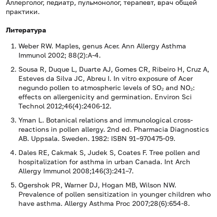
Аллерголог, педиатр, пульмонолог, терапевт, врач общей
практики.
Литература
Weber RW. Maples, genus Acer. Ann Allergy Asthma
Immunol 2002; 88(2):A-4.
Sousa R, Duque L, Duarte AJ, Gomes CR, Ribeiro H, Cruz A,
Esteves da Silva JC, Abreu I. In vitro exposure of Acer
negundo pollen to atmospheric levels of SO₂ and NO₂:
effects on allergenicity and germination. Environ Sci
Technol 2012;46(4):2406-12.
Yman L. Botanical relations and immunological cross-
reactions in pollen allergy. 2nd ed. Pharmacia Diagnostics
AB. Uppsala. Sweden. 1982: ISBN 91–970475-09.
Dales RE, Cakmak S, Judek S, Coates F. Tree pollen and
hospitalization for asthma in urban Canada. Int Arch
Allergy Immunol 2008;146(3):241–7.
Ogershok PR, Warner DJ, Hogan MB, Wilson NW.
Prevalence of pollen sensitization in younger children who
have asthma. Allergy Asthma Proc 2007;28(6):654-8.