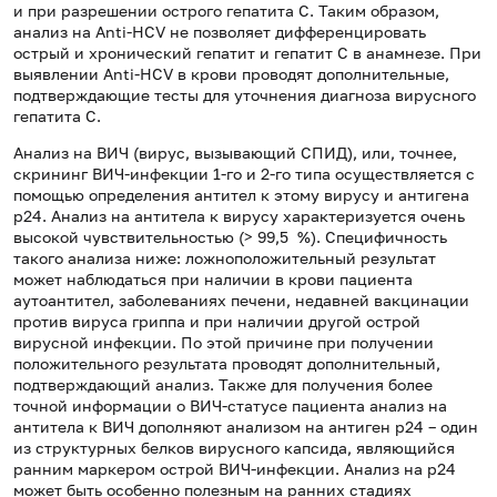
и при разрешении острого гепатита C. Таким образом,
анализ на Anti-HCV не позволяет дифференцировать
острый и хронический гепатит и гепатит C в анамнезе. При
выявлении Anti-HCV в крови проводят дополнительные,
подтверждающие тесты для уточнения диагноза вирусного
гепатита С.
Анализ на ВИЧ (вирус, вызывающий СПИД), или, точнее,
скрининг ВИЧ-инфекции 1-го и 2-го типа осуществляется с
помощью определения антител к этому вирусу и антигена
p24. Анализ на антитела к вирусу характеризуется очень
высокой чувствительностью (> 99,5 %). Специфичность
такого анализа ниже: ложноположительный результат
может наблюдаться при наличии в крови пациента
аутоантител, заболеваниях печени, недавней вакцинации
против вируса гриппа и при наличии другой острой
вирусной инфекции. По этой причине при получении
положительного результата проводят дополнительный,
подтверждающий анализ. Также для получения более
точной информации о ВИЧ-статусе пациента анализ на
антитела к ВИЧ дополняют анализом на антиген p24 – один
из структурных белков вирусного капсида, являющийся
ранним маркером острой ВИЧ-инфекции. Анализ на p24
может быть особенно полезным на ранних стадиях