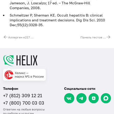
Jameson, J. Loscalzo; 17 ed. – The McGraw-Hill
Companies, 2008.
Schmeltzer P, Sherman KE. Occult hepatitis B: clinical
implications and treatment decisions. Dig Dis Sci. 2010
Dec;55(12):3328-35.
Аллерген e217 - эпителий хорька, IgE (ImmunoCAP)
Панель тестов на внутриутробные инфекции (TORCH-IgG)
Телефон
Социальные сети
+7 (812) 309 12 21
+7 (800) 700 03 03
Ответим на любые вопросы
по работе и услугам