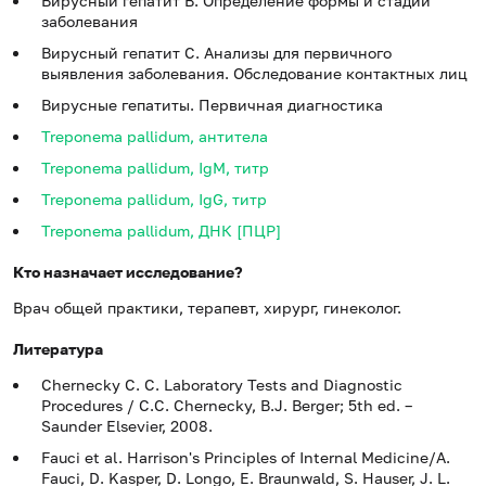
Вирусный гепатит В. Определение формы и стадии
заболевания
Вирусный гепатит C. Анализы для первичного
выявления заболевания. Обследование контактных лиц
Вирусные гепатиты. Первичная диагностика
Treponema pallidum, антитела
Treponema pallidum, IgM, титр
Treponema pallidum, IgG, титр
Treponema pallidum, ДНК [ПЦР]
Кто назначает исследование?
Врач общей практики, терапевт, хирург, гинеколог.
Литература
Chernecky C. C. Laboratory Tests and Diagnostic
Procedures / С.С. Chernecky, В.J. Berger; 5th ed. –
Saunder Elsevier, 2008.
Fauci et al. Harrison's Principles of Internal Medicine/A.
Fauci, D. Kasper, D. Longo, E. Braunwald, S. Hauser, J. L.