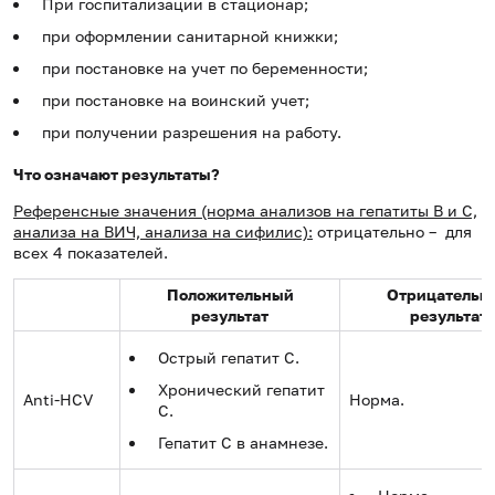
При госпитализации в стационар;
при оформлении санитарной книжки;
при постановке на учет по беременности;
при постановке на воинский учет;
при получении разрешения на работу.
Что означают результаты?
Референсные значения (норма анализов на гепатиты В и С,
анализа на ВИЧ, анализа на сифилис):
отрицательно – для
всех 4 показателей.
Положительный
Отрицательн
результат
результат
Острый гепатит C.
Хронический гепатит
Anti-HCV
Норма.
C.
Гепатит C в анамнезе.