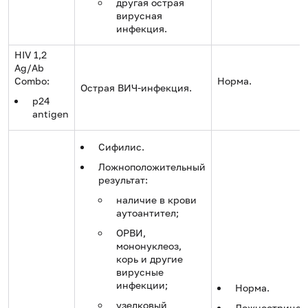
другая острая
вирусная
инфекция.
HIV 1,2
Ag/Ab
Combo:
Норма.
Острая ВИЧ-инфекция.
p24
antigen
Сифилис.
Ложноположительный
результат:
наличие в крови
аутоантител;
ОРВИ,
мононуклеоз,
корь и другие
вирусные
инфекции;
Норма.
узелковый
Ложноотрицат