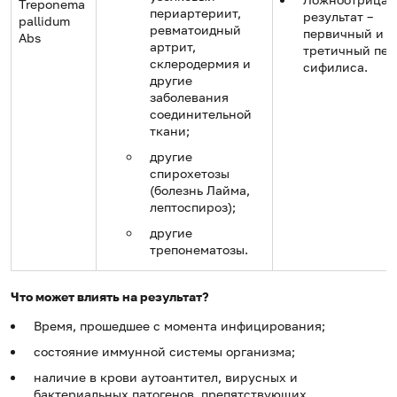
Treponema
периартериит,
результат –
pallidum
ревматоидный
первичный и
Abs
артрит,
третичный пер
склеродермия и
сифилиса.
другие
заболевания
соединительной
ткани;
другие
спирохетозы
(болезнь Лайма,
лептоспироз);
другие
трепонематозы.
Что может влиять на результат?
Время, прошедшее с момента инфицирования;
состояние иммунной системы организма;
наличие в крови аутоантител, вирусных и
бактериальных патогенов, препятствующих