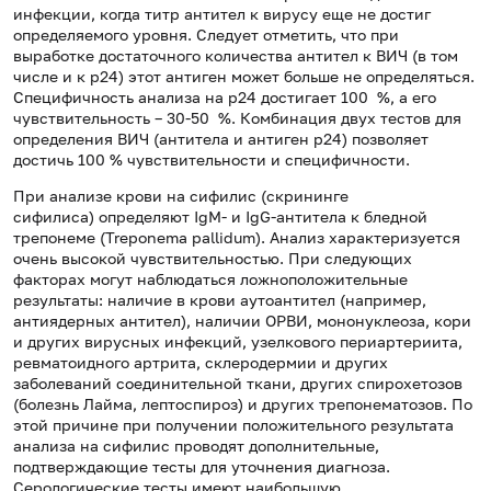
инфекции, когда титр антител к вирусу еще не достиг
определяемого уровня. Следует отметить, что при
выработке достаточного количества антител к ВИЧ (в том
числе и к p24) этот антиген может больше не определяться.
Специфичность анализа на p24 достигает 100 %, а его
чувствительность – 30-50 %. Комбинация двух тестов для
определения ВИЧ (антитела и антиген p24) позволяет
достичь 100 % чувствительности и специфичности.
При анализе крови на сифилис (скрининге
сифилиса) определяют IgM- и IgG-антитела к бледной
трепонеме (Treponema pallidum). Анализ характеризуется
очень высокой чувствительностью. При следующих
факторах могут наблюдаться ложноположительные
результаты: наличие в крови аутоантител (например,
антиядерных антител), наличии ОРВИ, мононуклеоза, кори
и других вирусных инфекций, узелкового периартериита,
ревматоидного артрита, склеродермии и других
заболеваний соединительной ткани, других спирохетозов
(болезнь Лайма, лептоспироз) и других трепонематозов. По
этой причине при получении положительного результата
анализа на сифилис проводят дополнительные,
подтверждающие тесты для уточнения диагноза.
Серологические тесты имеют наибольшую