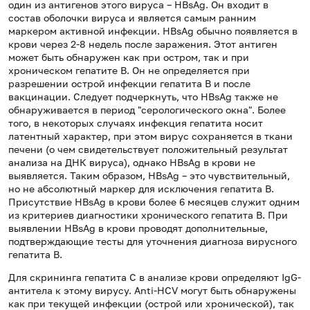
один из антигенов этого вируса – HBsAg. Он входит в
состав оболочки вируса и является самым ранним
маркером активной инфекции. HBsAg обычно появляется в
крови через 2-8 недель после заражения. Этот антиген
может быть обнаружен как при остром, так и при
хроническом гепатите В. Он не определяется при
разрешении острой инфекции гепатита В и после
вакцинации. Следует подчеркнуть, что HBsAg также не
обнаруживается в период "серологического окна". Более
того, в некоторых случаях инфекция гепатита носит
латентный характер, при этом вирус сохраняется в ткани
печени (о чем свидетельствует положительный результат
анализа на ДНК вируса), однако HBsAg в крови не
выявляется. Таким образом, HBsAg – это чувствительный,
но не абсолютный маркер для исключения гепатита В.
Присутствие HBsAg в крови более 6 месяцев служит одним
из критериев диагностики хронического гепатита В. При
выявлении HBsAg в крови проводят дополнительные,
подтверждающие тесты для уточнения диагноза вирусного
гепатита В.
Для скрининга гепатита C в анализе крови определяют IgG-
антитела к этому вирусу. Anti-HCV могут быть обнаружены
как при текущей инфекции (острой или хронической), так