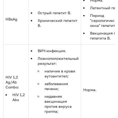
Норма.
Латентный гепа
Острый гепатит B.
Период
HBsAg
Хронический гепатит
"серологическ
B.
окна" гепатита 
Вакцинация п
гепатита В.
ВИЧ-инфекция.
Ложноположительный
результат:
наличие в крови
аутоантител;
HIV 1,2
Ag/Ab
заболевания
Combo:
печени;
Норма.
HIV 1,2
недавняя
Abs
вакцинация
против вируса
гриппа;