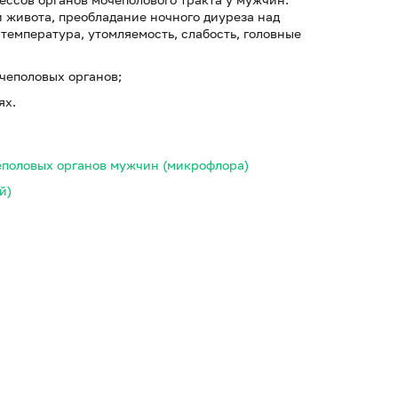
 живота, преобладание ночного диуреза над
емпература, утомляемость, слабость, головные
чеполовых органов;
ях.
еполовых органов мужчин (микрофлора)
й)