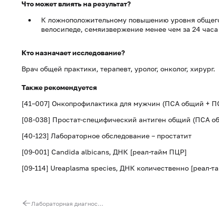
Что может влиять на результат?
К ложноположительному повышению уровня общего
велосипеде, семяизвержение менее чем за 24 часа
Кто назначает исследование?
Врач общей практики, терапевт, уролог, онколог, хирург.
Также рекомендуется
[41–007] Онкопрофилактика для мужчин (ПСА общий + П
[08-038] Простат-специфический антиген общий (ПСА о
[40-123] Лабораторное обследование – простатит
[09-001]
Candida
albicans
, ДНК [реал-тайм ПЦР]
[09-114] Ureaplasma species, ДНК количественно [реал-т
Лабораторная диагностика анемий