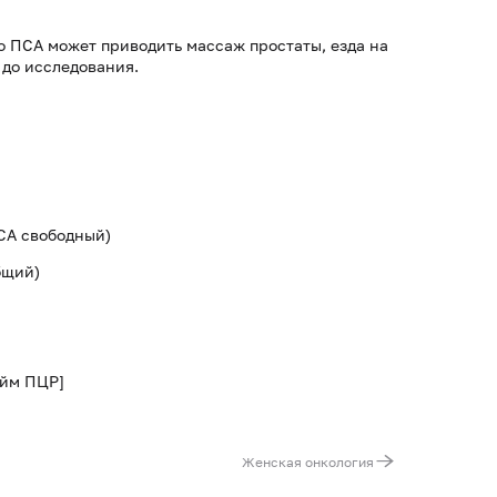
 ПСА может приводить массаж простаты, езда на
 до исследования.
СА свободный)
бщий)
айм ПЦР]
Женская онкология