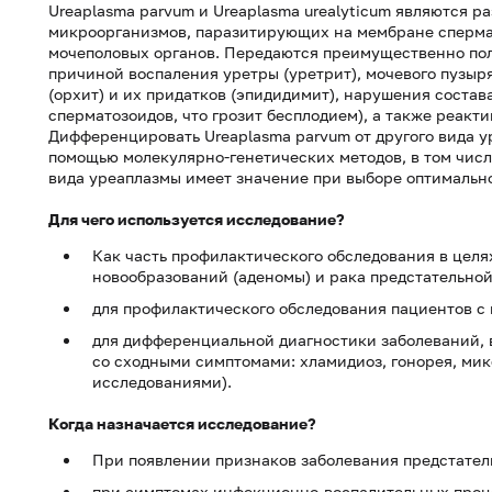
Ureaplasma parvum и Ureaplasma urealyticum являются р
микроорганизмов, паразитирующих на мембране сперма
мочеполовых органов. Передаются преимущественно пол
причиной воспаления уретры (уретрит), мочевого пузыря
(орхит) и их придатков (эпидидимит), нарушения соста
сперматозоидов, что грозит бесплодием), а также реакт
Дифференцировать Ureaplasma parvum от другого вида ур
помощью молекулярно-генетических методов, в том чис
вида уреаплазмы имеет значение при выборе оптимально
Для чего используется исследование?
Как часть профилактического обследования в цел
новообразований (аденомы) и рака предстательной
для профилактического обследования пациентов с
для дифференциальной диагностики заболеваний,
со сходными симптомами: хламидиоз, гонорея, ми
исследованиями).
Когда назначается исследование?
При появлении признаков заболевания предстател
при симптомах инфекционно-воспалительных проце