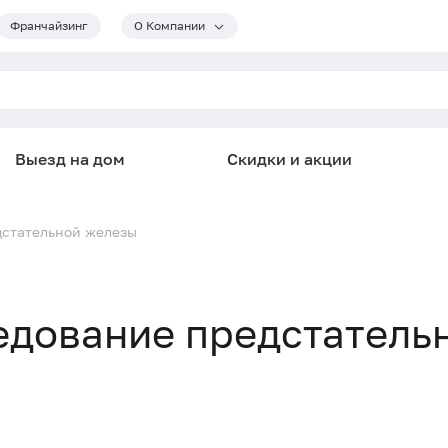
Франчайзинг
О Компании
Выезд на дом
Скидки и акции
дстательной железы
едование предстатель