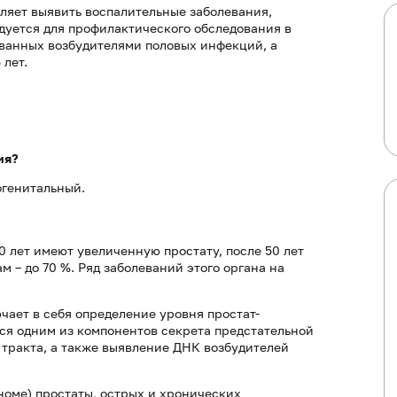
ляет выявить воспалительные заболевания,
дуется для профилактического обследования в
званных возбудителями половых инфекций, а
 лет.
ия?
огенитальный.
 лет имеют увеличенную простату, после 50 лет
ам – до 70 %. Ряд заболеваний этого органа на
ает в себя определение уровня простат-
тся одним из компонентов секрета предстательной
тракта, а также выявление ДНК возбудителей
оме) простаты, острых и хронических