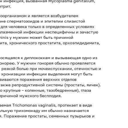
 инфекция, вызванная Mycoplasma genitalium,
етрит.
роорганизмом и является возбудителем
ане сперматозоидов и эпителии слизистой
 для человека только в определенных условиях
плазменной инфекции неспецифичны и зачастую
inis у мужчин может быть причиной
ита, хронического простатита, орхоэпидидимита,
тносящаяся к диплококкам и вызывающая одно из
онорею. У мужчин гонорея обычно проявляется
, резкой болью при мочеиспускании, отечностью и
и хронизации инфекции выделения могут быть
виваются поражения верхних отделов
также репродуктивной системы (простаты, яичек).
 крупные – коленные, тазобедренные), глаза
причиной мужского бесплодия.
мая Trichomonas vaginalis, протекает в виде
нальную трихомонаду им обычно назначается
и. Поражение простаты, семенных пузырьков и