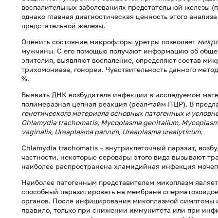
воспалительных заболеваниях предстательной железы (
однако главная диагностическая ценность этого анализ
предстательной железы.
Оценить состояние микрофлоры уретры позволяет
микро
мужчины. С его помощью получают информацию об обще
эпителия, выявляют воспаление, определяют состав мик
трихомониаза, гонореи. Чувствительность данного метод
%.
Выявить ДНК возбудителя инфекции в исследуемом мате
полимеразная цепная реакция (реал-тайм ПЦР). В предл
генетического материала основных патогенных и условн
Chlamydia trachomatis, Mycoplasma genitalium, Mycoplasma
vaginalis, Ureaplasma parvum, Ureaplasma urealyticum.
Chlamydia trachomatis – внутриклеточный паразит, возб
частности, некоторые серовары этого вида вызывают тр
наиболее распространена хламидийная инфекция мочеп
Наиболее патогенным представителем микоплазм являетс
способный паразитировать на мембране сперматозоидов
органов. После инфицирования микоплазмой симптомы и
правило, только при снижении иммунитета или при ин