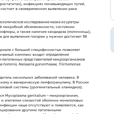
простатитах), инфекциях мочевыводящих путей,
а состоит в своевременном выявлении рака
скопическое исследование мазка из уретры
й микробной обсемененности, состоянии
рофлоры, а также наличие кандидоза (молочницы),
а для выявления гонореи у мужчин достигает 98
риале с большой специфичностью позволяет
агаемый комплекс входит
определение
о-патогенных представителей микроорганизмов
 hominis, Neisseria gonorrhoeae, Trichomonas
удитель нескольких заболеваний человека. В
ахому и венерическую лимфогранулему. В России
оловой системы (урогенитальный хламидиоз).
я Mycoplasma genitalium – микроорганизм,
 и эпителии слизистой оболочки мочеполовых
нфекции чаще отсутствуют и появляются, как
фицировании другими патогенными