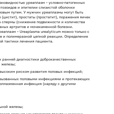
азновидностью уреаплазм – условно-патогенных
тозоидов и эпителии слизистой оболочки
овым путем. У мужчин уреаплазмы могут быть
 (цистит), простаты (простатит), поражения яичек
ва спермы (снижение подвижности и количества
ивных артритов и мочекаменной болезни.
еаплазм – Ureaplasma urealyticum можно только с
ле и полимеразной цепной реакции. Определение
й тактики лечения пациента.
ях ранней диагностики доброкачественных
 железы;
 высоким риском развития половых инфекций;
 вызванных половыми инфекциями и протекающих
коплазменная инфекция (наряду с другими
ьной железы;
ссов органов мочеполового тракта у мужчин: