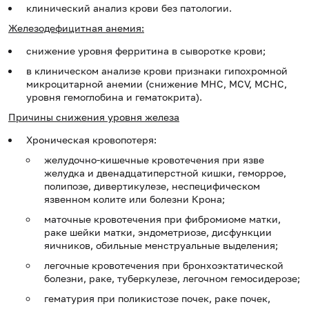
клинический анализ крови без патологии.
Железодефицитная анемия:
снижение уровня ферритина в сыворотке крови;
в клиническом анализе крови признаки гипохромной
микроцитарной анемии (снижение МНС, MCV, МСНС,
уровня гемоглобина и гематокрита).
Причины снижения уровня железа
Хроническая кровопотеря:
желудочно-кишечные кровотечения при язве
желудка и двенадцатиперстной кишки, геморрое,
полипозе, дивертикулезе, неспецифическом
язвенном колите или болезни Крона;
маточные кровотечения при фибромиоме матки,
раке шейки матки, эндометриозе, дисфункции
яичников, обильные менструальные выделения;
легочные кровотечения при бронхоэктатической
болезни, раке, туберкулезе, легочном гемосидерозе;
гематурия при поликистозе почек, раке почек,