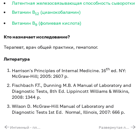
Латентная железосвязывающая способность сыворотки
Витамин В
(цианокобаламин)
12
Витамин B
(фолиевая кислота)
9
Кто назначает исследование?
Терапевт, врач общей практики, гематолог.
Литература
th
Harrison's Principles of Internal Medicine. 16
ed. NY:
McGraw-Hill; 2005: 2607 p.
Fischbach F.T., Dunning M.B. A Manual of Laboratory and
Diagnostic Tests, 8th Ed. Lippincott Williams & Wilkins,
2008: 1344 p.
Wilson D. McGraw-Hill Manual of Laboratory and
Diagnostic Tests 1st Ed. Normal, Illinois, 2007: 666 p.
Интимный - плюс - для мужчин
Развернутая лабораторная диагностика анемий