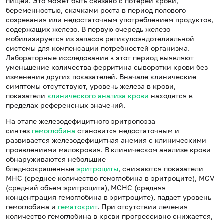
пищей. Это может быть связано с потерей крови,
беременностью, скачками роста в период полового
созревания или недостаточным употреблением продуктов,
содержащих железо. В первую очередь железо
мобилизируется из запасов ретикулоэндотелиальной
системы для компенсации потребностей организма.
Лабораторные исследования в этот период выявляют
уменьшение количества ферритина сыворотки крови без
изменения других показателей. Вначале клинические
симптомы отсутствуют, уровень железа в крови,
показатели
клинического анализа крови
находятся в
пределах референсных значений.
На этапе железодефицитного эритропоэза
синтез
гемоглобина
становится недостаточным и
развивается железодефицитная анемия с клиническими
проявлениями малокровия. В клиническом анализе крови
обнаруживаются небольшие
бледноокрашенные
эритроциты
, снижаются показатели
МНС (среднее количество гемоглобина в эритроците), MCV
(средний объем эритроцита), МСНС (средняя
концентрация гемоглобина в эритроците), падает уровень
гемоглобина и
гематокрит
. При отсутствии лечения
количество гемоглобина в крови прогрессивно снижается,