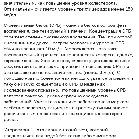
значительным, как повышение уровня холестерола.
Оптимальным считается уровень триглицеридов менее 150
мг/дл.
С-реактивный белок (СРБ) – один из белков острой фазы
воспаления, синтезируемый в печени. Концентрация СРБ
отражает степень системного воспаления. Так, при острой
инфекции или другом остром воспалении уровень СРБ
обычно превышает 10 мг/л. Атеросклероз – это тоже
воспалительный процесс, интенсивность которого, однако,
гораздо меньше. Хроническое, вялотекущее воспаление в
сосудистой стенке также приводит к повышению СРБ, но
это повышение менее значительное (менее 3 мг/л). С
помощью новых, более точных методик удается определить
такую низкую концентрацию СРБ. В недавних
исследованиях показано, что повышенный уровень СРБ
является фактором риска сердечно-сосудистых
заболеваний. Учет этого клинико-лабораторного маркера
особенно полезен у пациентов с промежуточным риском,
рассчитанным на основании традиционных факторов
риска.
"Атероскрин" – это скрининговый тест, который
предназначен для людей без каких-либо симптомов