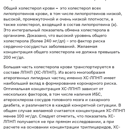
Общий холестерол крови
–
это холестерол всех
липопротеинов крови, в том числе липопротеинов низкой,
высокой, промежуточной и очень низкой плотности, а
также холестерол, входящий в состав липопротеина (а).
Это интегральный показатель обмена холестерола в
организме. Доказано, что высокий уровень общего
холестерола (более 240 мг/дл) – это фактор риска
сердечно-сосудистых заболеваний. Желаемая
концентрация общего холестерола не должна превышать
200 мг/дл.
Большая часть холестерола крови транспортируется в
составе ЛПНП (ХС-ЛПНП). Из всего многообразия
атерогенных липидных частиц именно ХС-ЛПНП имеет
наибольший вклад в формирование коронарного риска.
Оптимальная концентрация ХС-ЛПНП зависит от
нескольких факторов, в том числе наличия ИБС,
атеросклероза сосудов головного мозга и сахарного
диабета, и различается в каждой конкретной ситуации. В
общем случае желаемой считается концентрация ХС-ЛПНП
менее 100 мг/дл. Следует отметить, что показатель ХС-
ЛПНП получается не при прямом исследовании, а при
расчете на основании концентрации триглицеридов, ХС-