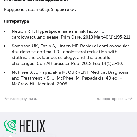
Кардиолог, врач общей практики
.
Литература
Nelson RH. Hyperlipidemia as a risk factor for
cardiovascular disease. Prim Care. 2013 Mar;40(1):195-211.
Sampson UK, Fazio S, Linton MF. Residual cardiovascular
risk despite optimal LDL cholesterol reduction with
statins: the evidence, etiology, and therapeutic
challenges. Curr Atheroscler Rep. 2012 Feb;14(1):1–10.
McPhee S.J., Papadakis M. CURRENT Medical Diagnosis
and Treatment / S. J. McPhee, M. Papadakis; 49 ed. –
McGraw-Hill Medical, 2009.
Развернутая лабораторная диагностика атеросклероза
Лабораторное обследование при артериальной гипертензии