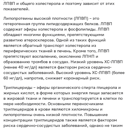
ЛПВП и общего холестерола и поэтому зависит от этих
показателей.
Липопротеины высокой плотности (ЛПВП) – это
гетерогенная группа липидсодержащих белков. ЛПВП
содержат эфиры холестерола и фосфолипиды. ЛПВП
обладают многими функциями, препятствующими
развитию атеросклероза. Одной из таких функций
является обратный транспорт холестерола из
периферических тканей в печень. Кроме того, ЛПВП
препятствуют воспалению, окислению ЛПНП и
образованию тромбов в сосудах. Низкий уровень ХС-ЛПВП
(менее 40 мг/дл) является фактором риска сердечно-
сосудистых заболеваний. Высокий уровень ХС-ЛПВП (более
60 мг/дл), напротив, снижает коронарный риск.
Триглицериды – эфиры органического спирта глицерола и
жирных кислот, в форме которых энергия пищи запасается
в жировой ткани и печени и транспортируется в клетки по
мере необходимости. Основными переносчиками
триглицеридов в крови являются хиломикроны и
липопротеины очень низкой плотности. Повышение
концентрации триглицеридов также является фактором
риска сердечно-сосудистых заболеваний, однако не таким