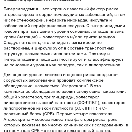
Гиперлипидемия – это хорошо известный фактор риска
атеросклероза и сердечно-сосудистых заболеваний, в том
числе стенокардии, инфаркта миокарда, инсульта и
заболеваний периферических сосудов. О гиперлипидемии
говорят при повышении уровня основных липидов плазмы
крови (натощак)
–
холестерола и/или триглицеридов.
Следует отметить, что липиды плазмы крови не
растворимы, а циркулируют в составе транспортных
структур, называемых липопротеинами. Поэтому и
гиперлипидемии чаще диагностируют и классифицируют
на основании уровня как липидов, так и липопротеинов.
Для оценки уровня липидов и оценки риска сердечно-
сосудистых заболеваний проводят комплексное
обследование, называемое "Атероскрин". В это
комплексное обследование входят следующие показатели:
общий холестерол, триглицериды, холестерол
липопротеинов высокой плотности (ХС-ЛПВП), холестерол
липопротеинов низкой плотности (ХС-ЛПНП) и С-
реактивный белок (СРБ). Первые четыре показателя
Атероскрина – хорошо известные факторы риска, роль
которых доказана во многих клинических исследованиях, в
то время как СРБ – это относительно новый фактор.