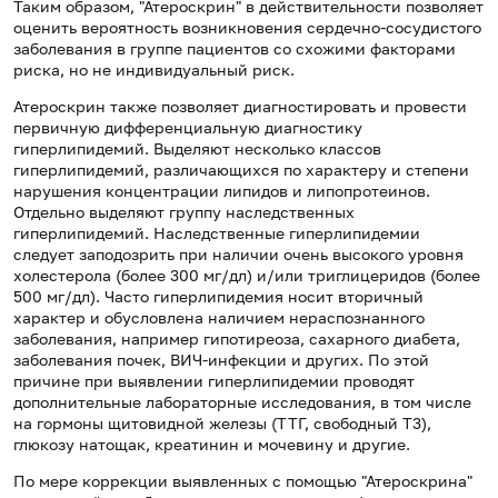
Таким образом, "Атероскрин" в действительности позволяет
оценить вероятность возникновения сердечно-сосудистого
заболевания в группе пациентов со схожими факторами
риска, но не индивидуальный риск.
Атероскрин также позволяет диагностировать и провести
первичную дифференциальную диагностику
гиперлипидемий. Выделяют несколько классов
гиперлипидемий, различающихся по характеру и степени
нарушения концентрации липидов и липопротеинов.
Отдельно выделяют группу наследственных
гиперлипидемий. Наследственные гиперлипидемии
следует заподозрить при наличии очень высокого уровня
холестерола (более 300 мг/дл) и/или триглицеридов (более
500 мг/дл). Часто гиперлипидемия носит вторичный
характер и обусловлена наличием нераспознанного
заболевания, например гипотиреоза, сахарного диабета,
заболевания почек, ВИЧ-инфекции и других. По этой
причине при выявлении гиперлипидемии проводят
дополнительные лабораторные исследования, в том числе
на гормоны щитовидной железы (ТТГ, свободный Т3),
глюкозу натощак, креатинин и мочевину и другие.
По мере коррекции выявленных с помощью "Атероскрина"