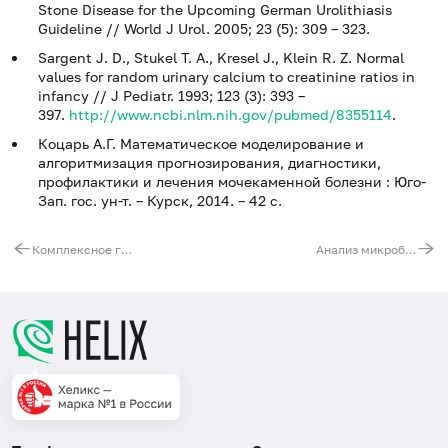
Stone Disease for the Upcoming German Urolithiasis
Guideline // World J Urol. 2005; 23 (5): 309 – 323.
Sargent J. D., Stukel T. A., Kresel J., Klein R. Z. Normal
values for random urinary calcium to creatinine ratios in
infancy // J Pediatr. 1993; 123 (3): 393 –
397.
http://www.ncbi.nlm.nih.gov/pubmed/8355114
.
Коцарь А.Г. Математическое моделирование и
алгоритмизация прогнозирования, диагностики,
профилактики и лечения мочекаменной болезни : Юго-
Зап. гос. ун-т. – Курск, 2014. – 42 с.
Комплексное гистологическое и иммуногистохимическое исследование с определением рецепторного статуса эндометрия (стадия секреции) - расширенное
Анализ микробных маркеров методом газовой хромато-масс-спектрометрии по Осипову (зелено-желтый бланк)