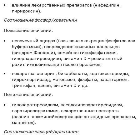
влияние лекарственных препаратов (нифедипин,
пиридоксин).
Соотношение фосфор/креатинин
Повышение значений:
непочечный ацидоз (повышена экскреция фосфатов как
буфера мочи), повреждение почечных канальцев
(синдром Фанкони), семейная гипофосфатемия,
гиперпаратиреоидизм, витамин D – резистентный
рахит, иммобилизация после переломов;
лекарства: аспирин, бикарбонаты, кортикостероиды,
гидрохлортиазид, метолазон, фосфаты, паратгормон,
триптофан, валин, витамин D и др.
Понижение значений:
гипопаратиреоидизм, псевдогипопаратиреоидизм,
паратиреоидэктомия, лекарственные препараты
(аланин, алюминийсодержащие антацидные препараты,
маннитол).
Соотношение кальций/креатинин