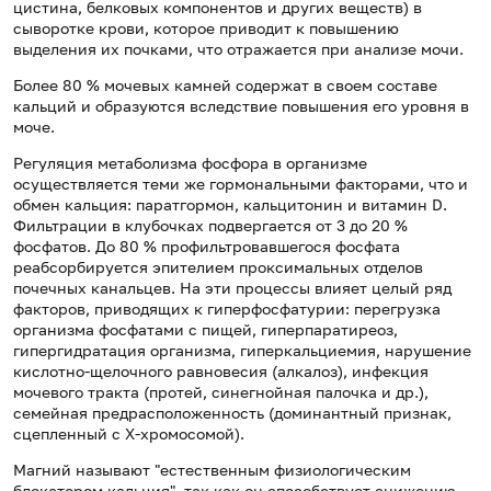
цистина, белковых компонентов и других веществ) в
сыворотке крови, которое приводит к повышению
выделения их почками, что отражается при анализе мочи.
Более 80 % мочевых камней содержат в своем составе
кальций и образуются вследствие повышения его уровня в
моче.
Регуляция метаболизма фосфора в организме
осуществляется теми же гормональными факторами, что и
обмен кальция: паратгормон, кальцитонин и витамин D.
Фильтрации в клубочках подвергается от 3 до 20 %
фосфатов. До 80 % профильтровавшегося фосфата
реабсорбируется эпителием проксимальных отделов
почечных канальцев. На эти процессы влияет целый ряд
факторов, приводящих к гиперфосфатурии: перегрузка
организма фосфатами с пищей, гиперпаратиреоз,
гипергидратация организма, гиперкальциемия, нарушение
кислотно-щелочного равновесия (алкалоз), инфекция
мочевого тракта (протей, синегнойная палочка и др.),
семейная предрасположенность (доминантный признак,
сцепленный с X-хромосомой).
Магний называют "естественным физиологическим
блокатором кальция", так как он способствует снижению