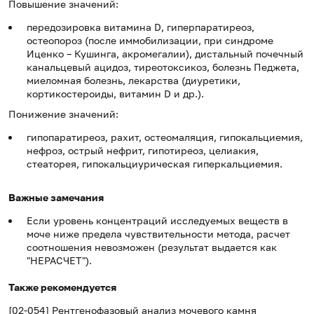
Повышение значений:
передозировка витамина D, гиперпаратиреоз,
остеопороз (после иммобилизации, при синдроме
Иценко – Кушинга, акромегалии), дистальный почечный
канальцевый ацидоз, тиреотоксикоз, болезнь Педжета,
миеломная болезнь, лекарства (диуретики,
кортикостероиды, витамин D и др.).
Понижение значений:
гипопаратиреоз, рахит, остеомаляция, гипокальциемия,
нефроз, острый нефрит, гипотиреоз, целиакия,
стеаторея, гипокальциурическая гиперкальциемия.
Важные замечания
Если уровень концентраций исследуемых веществ в
моче ниже предела чувствительности метода, расчет
соотношения невозможен (результат выдается как
"НЕРАСЧЕТ").
Также рекомендуется
[02-054] Рентгенофазовый анализ мочевого камня