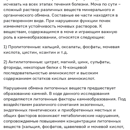
исчезать на всех этапах течения болезни. Моча по сути –
сложный раствор различных веществ минерального и
органического обмена. Составные ее части находятся в
растворенном виде. При нарушении функции почек
изменяется устойчивость мочевых растворов. К
веществам, содержащимся в моче и играющим важную
роль в камнеобразовании, относятся следующие:
1) Пролитогенные: кальций, оксалаты, фосфаты, мочевая
кислота, цистин, ксантин и т.д.
2) Антилитогенные: цитрат, магний, цинк, сульфаты,
фториды, некоторые белки с N-концевой
последовательностью аминокислот и высоким
содержанием остатков кислых аминокислот.
Нарушение обмена литогенных веществ предшествует
образованию камней. В ходе данного исследования
определяются литогенные факторы камнеобразования. Под
воздействием различного сочетания экзогенных,
эндогенных генетических и приобретенных местных и
общих факторов возникают метаболические нарушения,
сопровождаемые повышением концентрации литогенных
веществ (кальция, фосфатов, щавелевой и мочевой кислот,