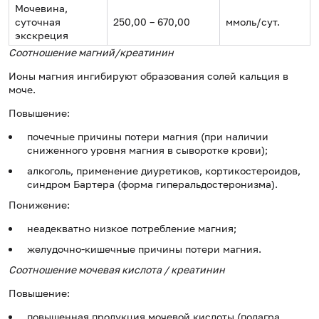
Мочевина,
суточная
250,00 – 670,00
ммоль/сут.
экскреция
Соотношение магний/креатинин
Ионы магния ингибируют образования солей кальция в
моче.
Повышение:
почечные причины потери магния (при наличии
сниженного уровня магния в сыворотке крови);
алкоголь, применение диуретиков, кортикостероидов,
синдром Бартера (форма гиперальдостеронизма).
Понижение:
неадекватно низкое потребление магния;
желудочно-кишечные причины потери магния.
Соотношение мочевая кислота / креатинин
Повышение:
повышенная продукция мочевой кислоты (подагра,