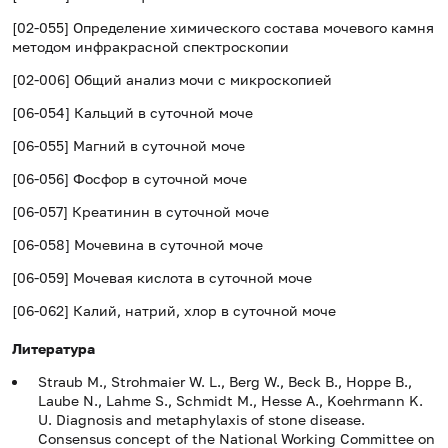
[02-055] Определение химического состава мочевого камня
методом инфракрасной спектроскопии
[02-006] Общий анализ мочи с микроскопией
[06-054] Кальций в суточной моче
[06-055] Магний в суточной моче
[06-056] Фосфор в суточной моче
[06-057] Креатинин в суточной моче
[06-058] Мочевина в суточной моче
[06-059] Мочевая кислота в суточной моче
[06-062] Калий, натрий, хлор в суточной моче
Литература
Straub M., Strohmaier W. L., Berg W., Beck B., Hoppe B.,
Laube N., Lahme S., Schmidt M., Hesse A., Koehrmann K.
U. Diagnosis and metaphylaxis of stone disease.
Consensus concept of the National Working Committee on