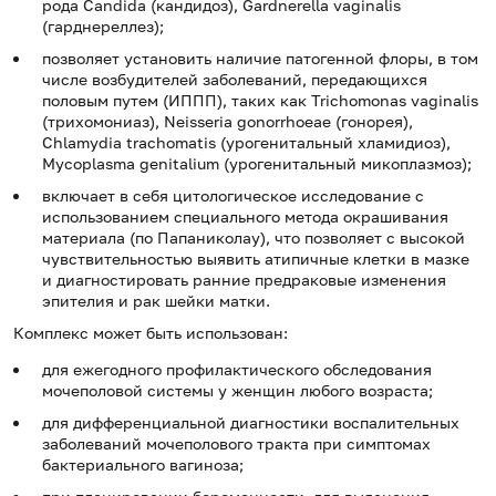
рода Candida (кандидоз), Gardnerella vaginalis
(гарднереллез);
позволяет установить наличие патогенной флоры, в том
числе возбудителей заболеваний, передающихся
половым путем (ИППП), таких как Trichomonas vaginalis
(трихомониаз), Neisseria gonorrhoeae (гонорея),
Chlamydia trachomatis (урогенитальный хламидиоз),
Mycoplasma genitalium (урогенитальный микоплазмоз);
включает в себя цитологическое исследование с
использованием специального метода окрашивания
материала (по Папаниколау), что позволяет с высокой
чувствительностью выявить атипичные клетки в мазке
и диагностировать ранние предраковые изменения
эпителия и рак шейки матки.
Комплекс может быть использован:
для ежегодного профилактического обследования
мочеполовой системы у женщин любого возраста;
для дифференциальной диагностики воспалительных
заболеваний мочеполового тракта при симптомах
бактериального вагиноза;