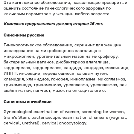
Это комплексное обследование, позволяющее проверить и
оценить состояние гинекологического здоровья по
ключевым параметрам у женщин любого возраста.
Комплекс предназначен для лиц старше 16 лет.
Синонимы русские
Гинекологическое обследование, скрининг для женщин,
исследование на микробиоценоз влагалища с
микроскопией, урогенитальный мазок на микрофлору,
бактериальный вагиноз, дисбактериоз влагалища,
гарднерелла, гарднереллез, кандида, кандидоз, молочница,
ИППП, инфекции, передающиеся половым путем,
хламидия, хламидиоз, гонорея, микоплазма, микоплазмоз,
трихомонада, трихомониаз, уреаплазма, уреаплазмоз, рак
шейки матки, пап-тест, мазок на онкоцитологию.
Синонимы английские
Gynecological examination of women, screening for women,
Gram's Stain, bacterioscopic examination of smears (vaginal,
cervical, urethral), cervical oncocytology.