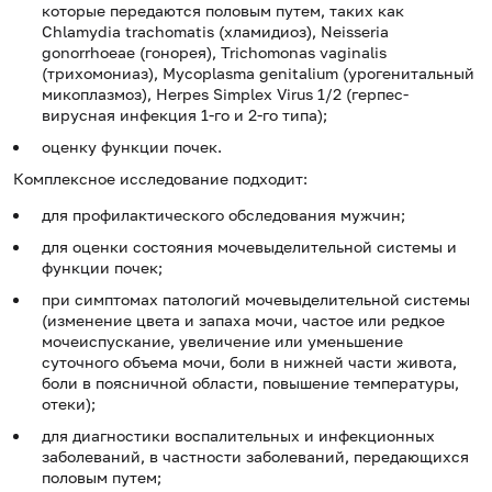
которые передаются половым путем, таких как
Chlamydia trachomatis (хламидиоз), Neisseria
gonorrhoeae (гонорея), Trichomonas vaginalis
(трихомониаз), Mycoplasma genitalium (урогенитальный
микоплазмоз), Herpes Simplex Virus 1/2 (герпес-
вирусная инфекция 1-го и 2-го типа);
оценку функции почек.
Комплексное исследование подходит:
для профилактического обследования мужчин;
для оценки состояния мочевыделительной системы и
функции почек;
при симптомах патологий мочевыделительной системы
(изменение цвета и запаха мочи, частое или редкое
мочеиспускание, увеличение или уменьшение
суточного объема мочи, боли в нижней части живота,
боли в поясничной области, повышение температуры,
отеки);
для диагностики воспалительных и инфекционных
заболеваний, в частности заболеваний, передающихся
половым путем;