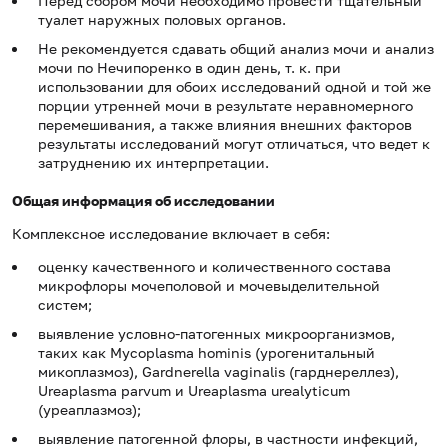
Перед сбором мочи необходимо провести тщательный
туалет наружных половых органов.
Не рекомендуется сдавать общий анализ мочи и анализ
мочи по Нечипоренко в один день, т. к. при
использовании для обоих исследований одной и той же
порции утренней мочи в результате неравномерного
перемешивания, а также влияния внешних факторов
результаты исследований могут отличаться, что ведет к
затруднению их интерпретации.
Общая информация об исследовании
Комплексное исследование включает в себя:
оценку качественного и количественного состава
микрофлоры мочеполовой и мочевыделительной
систем;
выявление условно-патогенных микроорганизмов,
таких как Mycoplasma hominis (урогенитальный
микоплазмоз), Gardnerella vaginalis (гарднереллез),
Ureaplasma parvum и Ureaplasma urealyticum
(уреаплазмоз);
выявление патогенной флоры, в частности инфекций,