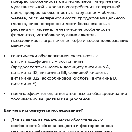
предрасположенность к артериальной гипертензии,
чувствительной к уровню употребления поваренной
соли, предрасположенность к нарушениям обмена
железа, риск непереносимости продуктов из цельного
молока, риск непереносимости белка злаковых
растений – глютена, генетические особенности
ферментов, метаболизирующих алкоголь,
необходимость ограничения кофе и кофеинсодержащих
напитков;
генетически обусловленная склонность к
витаминодефицитным состояниям
(предрасположенность к дефициту витамина А,
витамина В2, витамина В6, фолиевой кислоты,
витамина В12, аскорбиновой кислоты, витамина D,
витамина Е);
полиморфизм генов, ответственных за обезвреживание
токсических веществ и канцерогенов.
Для чего используется исследование?
Для выявления генетически обусловленных
особенностей обмена веществ и факторов риска
различных заболеваний и подбора максимально