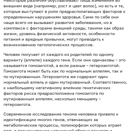
Некоторые различия обуславливают лишь изменения во
внешнем виде (например, рост и цвет волос), но есть и те,
которые выступают в роли предрасполагающих факторов к
определенным нарушениям здоровья. Сами по себе они
чаще всего не вызывают развития заболевания, но в
комплексе с факторами внешней среды, такими как образ
жизни, уровень физической активности, особенности
питания и вредные привычки, могут приводить к
возникновению патологических процессов.
Человек получает от каждого из родителей по одному
варианту (аллелю) каждого гена. Если они одинаковы – это
называется гомозиготой, а если разные – гетерозиготой.
Гомозигота может быть как по нормальным аллелям, так и
по мутированным. Гетерозигота же содержит один
нормальный аллель и один мутированный. Соответственно,
к наибольшему негативному влиянию генетических
факторов риска предрасположена гомозигота по
мутированным аллелям, несколько меньшему –
гетерозигота.
Современное исследование генома человека привело к
идентификации многих генов, отвечающих за
метаболические процессы, полиморфизм которых играет
роль в возникновении нарушений обмена веществ и