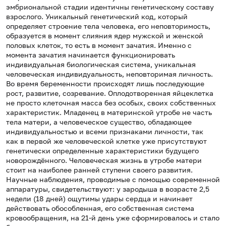
эмбриональной стадии идентичны генетическому составу
взрослого. Уникальный генетический код, который
определяет строение тела человека, его неповторимость,
образуется в момент слияния ядер мужской и женской
половых клеток, то есть в момент зачатия. Именно с
момента зачатия начинается функционировать
индивидуальная биологическая система, уникальная
человеческая индивидуальность, неповторимая личность.
Во время беременности происходят лишь последующие
рост, развитие, созревание. Оплодотворенная яйцеклетка
не просто клеточная масса без особых, своих собственных
характеристик. Младенец в материнской утробе не часть
тела матери, а человеческое существо, обладающее
индивидуальностью и всеми признаками личности, так
как в первой же человеческой клетке уже присутствуют
генетически определенные характеристики будущего
новорождённого. Человеческая жизнь в утробе матери
стоит на наиболее ранней ступени своего развития.
Научные наблюдения, проводимые с помощью современной
аппаратуры, свидетельствуют: у зародыша в возрасте 2,5
недели (18 дней) ощутимы удары сердца и начинает
действовать обособленная, его собственная система
кровообращения, на 21-й день уже сформировалось и стало