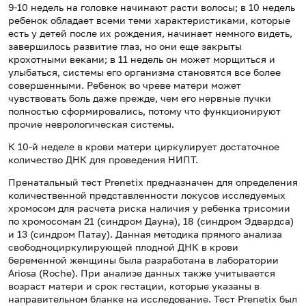
9-10 недель на головке начинают расти волосы; в 10 недель
ребенок обладает всеми теми характеристиками, которые
есть у детей после их рождения, начинает немного видеть,
завершилось развитие глаз, но они еще закрыты
крохотными веками; в 11 недель он может морщиться и
улыбаться, системы его организма становятся все более
совершенными. Ребенок во чреве матери может
чувствовать боль даже прежде, чем его нервные пучки
полностью сформировались, потому что функционируют
прочие неврологическая системы.
К 10-й неделе в крови матери циркулирует достаточное
количество ДНК для проведения НИПТ.
Пренатальный тест Prenetix предназначен для определения
количественной представленности локусов исследуемых
хромосом для расчета риска наличия у ребенка трисомии
по хромосомам 21 (синдром Дауна), 18 (синдром Эдвардса)
и 13 (синдром Патау). Данная методика прямого анализа
свободноциркулирующей плодной ДНК в крови
беременной женщины была разработана в лаборатории
Ariosa (Roche). При анализе данных также учитывается
возраст матери и срок гестации, которые указаны в
направительном бланке на исследование. Тест Prenetix был