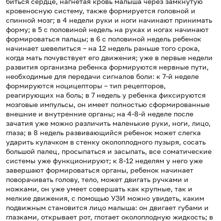
биться сердце, нагнетая кровь малыша через замкнутую
кровеносную систему, также формируется головной и
спинной мозг; в 4 недели руки и ноги начинают принимать
форму; в 5 с половиной недель на руках и ногах начинают
формироваться пальцы; в 6 с половиной недель ребенок
начинает шевелиться – на 12 недель раньше того срока,
когда мать почувствует его движения; уже в первые недели
развития организма ребенка формируются нервные пути,
необходимые для передачи сигналов боли: к 7-й неделе
формируются ноцицепторы – тип рецепторов,
реагирующих на боль; в 7 недель у ребенка фиксируются
мозговые импульсы, он имеет полностью сформированные
внешние и внутренние органы; на 4-8-й неделе после
зачатия уже можно различить маленькие руки, ноги, лицо,
глаза; в 8 недель развивающийся ребенок может слегка
ударить кулачком в стенку околоплодного пузыря, сосать
большой палец, просыпаться и засыпать, все соматические
системы уже функционируют; к 8-12 неделям у него уже
завершают формироваться органы, ребенок начинает
поворачивать голову, тело, может двигать ручками и
ножками, он уже умеет совершать как крупные, так и
мелкие движения, с помощью УЗИ можно увидеть, каким
подвижным становится лицо малыша: он двигает губами и
глазками, открывает рот, глотает околоплодную жидкость; в