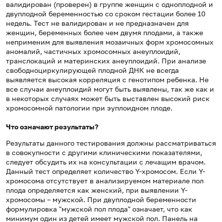
валидирован (проверен) в группе женщин с одноплодной и
двуплодной беременностью со сроком гестации более 10
недель. Тест не валидирован и не предназначен для
женщин, беременных более чем двумя плодами, а также
неприменим для выявления мозаичных форм хромосомных
аномалий, частичных хромосомных анеуплоидий,
транслокаций и материнских анеуплоидий. При анализе
свободноциркулирующей плодной ДНК не всегда
выявляется высокая корреляция с генотипом ребенка. Не
все случаи анеуплоидий могут быть выявлены, так же как и
в некоторых случаях может быть выставлен высокий риск
хромосомной патологии при эуплоидном плоде.
Что означают результаты?
Результаты данного тестирования должны рассматриваться
в совокупности с другими клиническими показателями,
следует обсудить их на консультации с лечащим врачом.
Данный тест определяет количество Y-хромосом. Если Y-
хромосома отсутствует в анализируемом материале пол
плода определяется как женский, при выявлении Y-
хромосомы – мужской. При двуплодной беременности
формулировка "мужской пол плода" означает, что как
минимум один из детей имеет мужской пол. Панель на