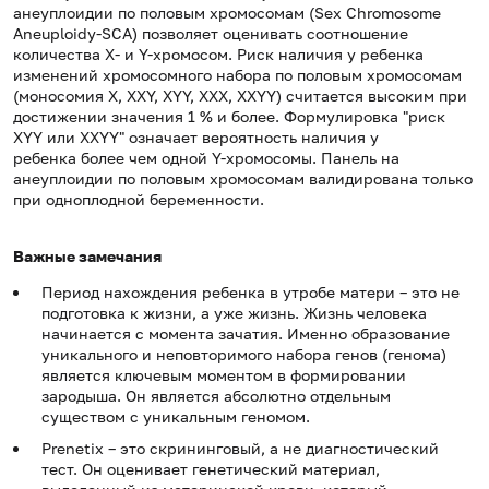
анеуплоидии по половым хромосомам (Sex Chromosome
Aneuploidy-SCA) позволяет оценивать соотношение
количества Х- и Y-хромосом. Риск наличия у ребенка
изменений хромосомного набора по половым хромосомам
(моносомия X, XXY, XYY, XXX, XXYY) считается высоким при
достижении значения 1 % и более. Формулировка "риск
XYY или XXYY" означает вероятность наличия у
ребенка более чем одной Y-хромосомы. Панель на
анеуплоидии по половым хромосомам валидирована только
при одноплодной беременности.
Важные замечания
Период нахождения ребенка в утробе матери – это не
подготовка к жизни, а уже жизнь. Жизнь человека
начинается с момента зачатия. Именно образование
уникального и неповторимого набора генов (генома)
является ключевым моментом в формировании
зародыша. Он является абсолютно отдельным
существом с уникальным геномом.
Prenetix – это скрининговый, а не диагностический
тест. Он оценивает генетический материал,