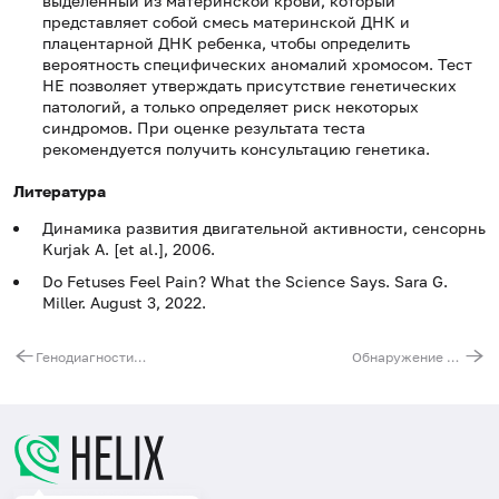
выделенный из материнской крови, который
представляет собой смесь материнской ДНК и
плацентарной ДНК ребенка, чтобы определить
вероятность специфических аномалий хромосом. Тест
НЕ позволяет утверждать присутствие генетических
патологий, а только определяет риск некоторых
синдромов. При оценке результата теста
рекомендуется получить консультацию генетика.
Литература
Динамика развития двигательной активности, сенсорных 
Kurjak A. [et al.], 2006.
Do Fetuses Feel Pain? What the Science Says. Sara G.
Miller. August 3, 2022.
Генодиагностика окулофарингеальной миодистрофии
Обнаружение экспансии при фронтотемпоральной деменции и боковом амиотрофическом склерозе (С9orf72)