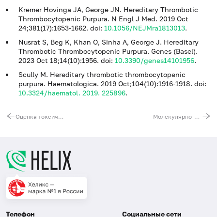
Kremer Hovinga JA, George JN. Hereditary Thrombotic
Thrombocytopenic Purpura. N Engl J Med. 2019 Oct
24;381(17):1653-1662. doi:
10.1056/NEJMra1813013
.
Nusrat S, Beg K, Khan O, Sinha A, George J. Hereditary
Thrombotic Thrombocytopenic Purpura. Genes (Basel).
2023 Oct 18;14(10):1956. doi:
10.3390/genes14101956
.
Scully M. Hereditary thrombotic thrombocytopenic
purpura. Haematologica. 2019 Oct;104(10):1916-1918. doi:
10.3324/haematol. 2019. 225896
.
Оценка токсичности терапией статинами (симвастатин, ловастатин, аторвастатин, питавастатин, правастатин, розувастатин, флувастатин)
Молекулярно-генетическая диагностика атипичной формы гемолитического уремического синдрома
Телефон
Социальные сети