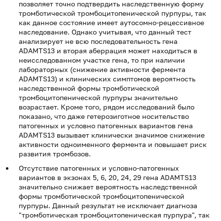
позволяет точно подтвердить наследственную форму
тромботической тромбоцитопенической пурпуры, так
как данное состояние имеет аутосомно-рецессивное
наследование. Однако учитывая, что данный тест
анализирует не всю последовательность гена
ADAMTS13 и вторая аберрация может находиться в
неисследованном участке гена, то при наличии
лабораторных (снижение активности фермента
ADAMTS13) и клинических симптомов вероятность
наследственной формы тромботической
тромбоцитопенической пурпуры значительно
возрастает. Кроме того, рядом исследований было
показано, что даже гетерозиготное носительство
патогенных и условно патогенных вариантов гена
ADAMTS13 вызывает клинически значимое снижение
активности одноименного фермента и повышает риск
развития тромбозов.
Отсутствие патогенных и условно-патогенных
вариантов в экзонах 5, 6, 20, 24, 29 гена ADAMTS13
значительно снижает вероятность наследственной
формы тромботической тромбоцитопенической
пурпуры. Данный результат не исключает диагноза
"тромботическая тромбоцитопеническая пурпура", так