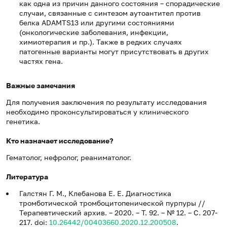
как одна из причин данного состояния – спорадические
случаи, связанные с синтезом аутоантител против
белка ADAMTS13 или другими состояниями
(онкологические заболевания, инфекции,
химиотерапия и пр.). Также в редких случаях
патогенные варианты могут присутствовать в других
частях гена.
Важные замечания
Для получения заключения по результату исследования
необходимо проконсультироваться у клинического
генетика.
Кто назначает исследование?
Гематолог, нефролог, реаниматолог.
Литература
Галстян Г. М., Клебанова Е. Е. Диагностика
тромботической тромбоцитопенической пурпуры //
Терапевтический архив. – 2020. – Т. 92. – № 12. – C. 207-
217. doi:
10.26442/00403660.2020.12.200508
.