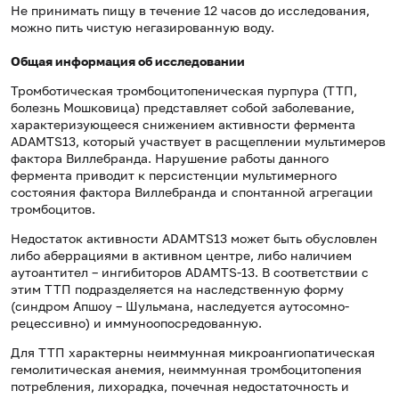
Не принимать пищу в течение 12 часов до исследования,
можно пить чистую негазированную воду.
Общая информация об исследовании
Тромботическая тромбоцитопеническая пурпура (ТТП,
болезнь Мошковица) представляет собой заболевание,
характеризующееся снижением активности фермента
ADAMTS13, который участвует в расщеплении мультимеров
фактора Виллебранда. Нарушение работы данного
фермента приводит к персистенции мультимерного
состояния фактора Виллебранда и спонтанной агрегации
тромбоцитов.
Недостаток активности ADAMTS13 может быть обусловлен
либо аберрациями в активном центре, либо наличием
аутоантител – ингибиторов ADAMTS-13. В соответствии с
этим ТТП подразделяется на наследственную форму
(синдром Апшоу – Шульмана, наследуется аутосомно-
рецессивно) и иммуноопосредованную.
Для ТТП характерны неиммунная микроангиопатическая
гемолитическая анемия, неиммунная тромбоцитопения
потребления, лихорадка, почечная недостаточность и