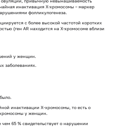
ию овуляции, привычную невынашиваемость
учайная инактивация Х-хромосомы – маркер
нарушениями фолликулогенеза.
циируется с более высокой частотой коротких
ностью (ген AR находится на Х-хромосоме вблизи
шений у женщин.
х заболеваниях.
было.
йной инактивации X-хромосомы, то есть о
-хромосомы у женщин.
 чем 65 % свидетельствует о нарушении