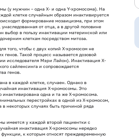
ы (у мужчин – одна X- и одна Y-хромосома). На
каждой клетке случайным образом инактивируется
происходит формирование мозаицизма, при этом
 унаследованная от отца, а в другой половине
лан выбор в пользу инактивации материнской или
 дочерним клеткам посредством митоза.
я того, чтобы с двух копий Х-хромосом не
х генов. Такой процесс называется дозовой
ии исследователя Мэри Лайон). Инактивация Х-
кого сайленсинга и сопровождается
ва генов.
на в каждой клетке, случаен. Однако в
учайная инактивация Х-хромосомы. Это
о инактивирована одна и та же Х-хромосома.
инимальных перестройках в одной из Х-хромосом,
а в некоторых случаях быть причиной ряда
ы имеется у каждой второй пациентки с
учайная инактивация Х-хромосомы нередко
̆ функции, к которым относят преждевременную