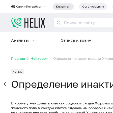
Санкт-Петербург
Клиентам
Организациям
Анализы
Запись к врачу
Главная
Helixbook
Определение инактивации X-хр
42-137
Определение инакт
В норме у женщины в клетках содержится две Х-хромосо
женского пола в каждой клетке случайным образом инак
происходит для того, чтобы из двух копий Х-хромосом н