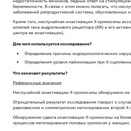
недостаточность яичников, бедный ответ на стимуляц
беременности. В связи с этим можно полагать, что несл
заболеваний репродуктивной системы, обусловленных 
Кроме того, неслучайная инактивация Х-хромосомы ассо
аллелей гена андрогенового рецептора (АR) и его актив
центра ее инактивации).
Для чего используется исследование?
Определение причины эндокринологических нару
Определения уровня лайонизации при Х-сцепленны
Что означают результаты?
Референсные значения
Неслучайной инактивации X-хромосомы обнаружено не 
Отрицательный результат исследования говорит о случа
равновесном и симметричном метилировании второй X
Обнаружение сдвига инактивации X-хромосомы на более
процессов метилирования половых хромосом у женщин.