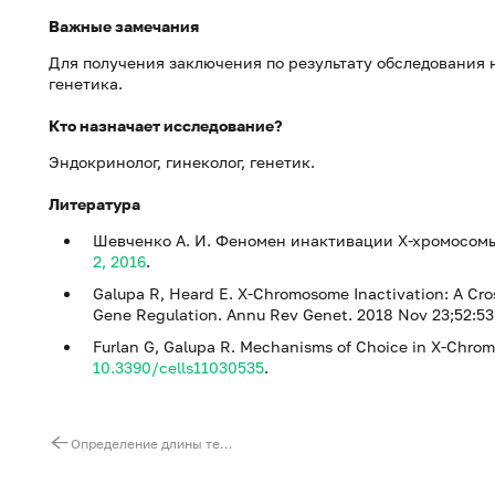
Важные замечания
Для получения заключения по результату обследования 
генетика.
Кто назначает исследование?
Эндокринолог, гинеколог, генетик.
Литература
Шевченко А. И. Феномен инактивации Х-хромосомы
2, 2016
.
Galupa R, Heard E. X-Chromosome Inactivation: A C
Gene Regulation. Annu Rev Genet. 2018 Nov 23;52:53
Furlan G, Galupa R. Mechanisms of Choice in X-Chromos
10.3390/cells11030535
.
Определение длины теломер