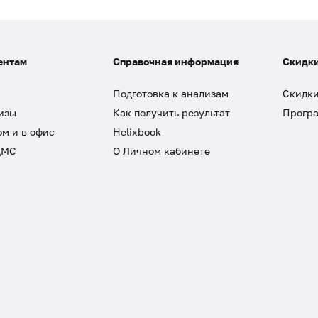
ентам
Справочная информация
Скидки
Подготовка к анализам
Скидки
изы
Как получить результат
Програ
ом и в офис
Helixbook
ДМС
О Личном кабинете