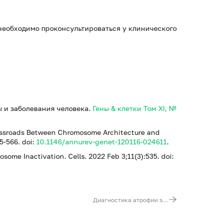
необходимо проконсультироваться у клинического
 и заболевания человека.
Гены & клетки Том XI, №
rossroads Between Chromosome Architecture and
5-566. doi:
10.1146/annurev-genet-120116-024611
.
ome Inactivation. Cells. 2022 Feb 3;11(3):535. doi:
Диагностика атрофии зрительного нерва Лебера ( патогенные варианты c.152A>G (p.Tyr51Cys) в гене DNAJC30 , m.11778G>A, m.14484T>C, m.3243A>G, m.3460G>A, m.8344A>G, m.8993T>G)