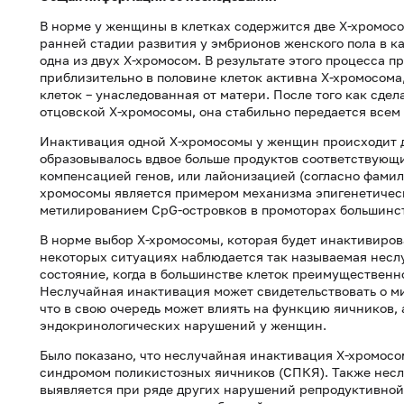
В норме у женщины в клетках содержится две Х-хромосом
ранней стадии развития у эмбрионов женского пола в 
одна из двух Х-хромосом. В результате этого процесса 
приблизительно в половине клеток активна Х-хромосома,
клеток – унаследованная от матери. После того как сде
отцовской Х-хромосомы, она стабильно передается всем
Инактивация одной Х-хромосомы у женщин происходит дл
образовывалось вдвое больше продуктов соответствующи
компенсацией генов, или лайонизацией (согласно фамил
хромосомы является примером механизма эпигенетичес
метилированием CpG-островков в промоторах большинст
В норме выбор Х-хромосомы, которая будет инактивирова
некоторых ситуациях наблюдается так называемая несл
состояние, когда в большинстве клеток преимущественн
Неслучайная инактивация может свидетельствовать о м
что в свою очередь может влиять на функцию яичников, 
эндокринологических нарушений у женщин.
Было показано, что неслучайная инактивация Х-хромосом
синдромом поликистозных яичников (СПКЯ). Также несл
выявляется при ряде других нарушений репродуктивнои