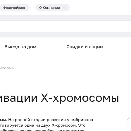
Франчайзинг
О Компании
Выезд на дом
Скидки и акции
омосомы
ивации X-хромосомы
мы. На ранней стадии развития у эмбрионов
тивируется одна из двух Х-хромосом. Это
е образовывалось вдвое больше продуктов