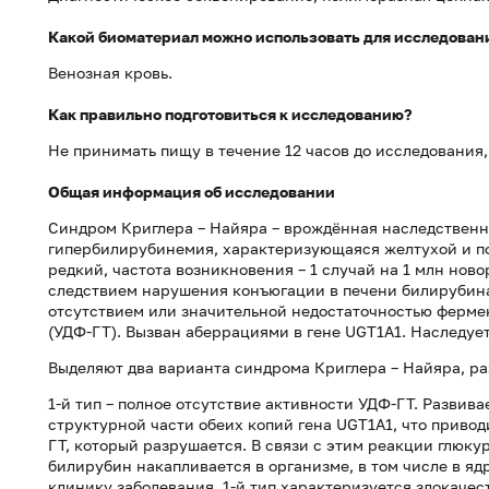
Какой биоматериал можно использовать для исследован
Венозная кровь.
Как правильно подготовиться к исследованию?
Не принимать пищу в течение 12 часов до исследования
Общая информация об исследовании
Синдром Криглера – Найяра – врождённая наследствен
гипербилирубинемия, характеризующаяся желтухой и п
редкий, частота возникновения – 1 случай на 1 млн но
следствием нарушения конъюгации в печени билирубина
отсутствием или значительной недостаточностью ферм
(УДФ-ГТ). Вызван аберрациями в гене UGT1A1. Наследуе
Выделяют два варианта синдрома Криглера – Найяра, р
1-й тип – полное отсутствие активности УДФ-ГТ. Развив
структурной части обеих копий гена UGT1A1, что приво
ГТ, который разрушается. В связи с этим реакции глюк
билирубин накапливается в организме, в том числе в яд
клинику заболевания. 1-й тип характеризуется злокач