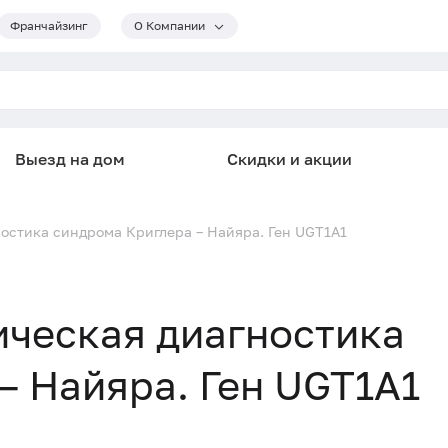
Франчайзинг
О Компании
Выезд на дом
Скидки и акции
остика синдрома Криглера – Найяра. Ген UGT1A1
ическая диагностика
– Найяра. Ген UGT1A1