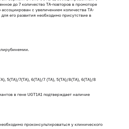
енное до 7 количество ТА-повторов в промоторе
о ассоциирован с увеличением количества ТА-
а для его развития необходимо присутствие в
илирубинемии.
), 5(TA)/7(TA), 6(TA)/7 (TA), 5(TA)/8(TA), 6(TA)/8
иантов в гене UGT1A1 подтверждает наличие
необходимо проконсультироваться у клинического