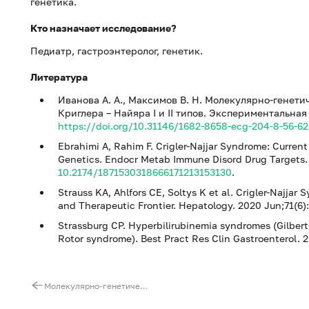
генетика.
Кто назначает исследование?
Педиатр, гастроэнтеролог, генетик.
Литература
Иванова А. А., Максимов В. Н. Молекулярно-генет
Криглера – Найяра I и II типов. Экспериментальная
https://doi.org/10.31146/1682-8658-ecg-204-8-56-62
Ebrahimi A, Rahim F. Crigler-Najjar Syndrome: Current
Genetics. Endocr Metab Immune Disord Drug Targets. 2
10.2174/1871530318666171213153130
.
Strauss KA, Ahlfors CE, Soltys K et al. Crigler-Najjar
and Therapeutic Frontier. Hepatology. 2020 Jun;71(6)
Strassburg CP. Hyperbilirubinemia syndromes (Gilbert
Rotor syndrome). Best Pract Res Clin Gastroenterol. 2
Молекулярно-генетическая диагностика MODY3-диабета. Ген HNF1A