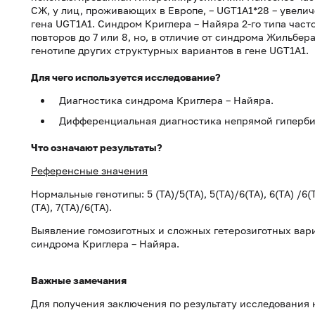
СЖ, у лиц, проживающих в Европе, – UGT1A1*28 – увелич
гена UGT1A1. Синдром Криглера – Найяра 2-го типа част
повторов до 7 или 8, но, в отличие от синдрома Жильбер
генотипе других структурных вариантов в гене UGT1A1.
Для чего используется исследование?
Диагностика синдрома Криглера – Найяра.
Дифференциальная диагностика непрямой гиперб
Что означают результаты?
Референсные значения
Нормальные генотипы: 5 (TA)/5(TA), 5(TA)/6(TA), 6(TA) /6(TA
(TA), 7(TA)/6(TA).
Выявление гомозиготных и сложных гетерозиготных вар
синдрома Криглера – Найяра.
Важные замечания
Для получения заключения по результату исследования 