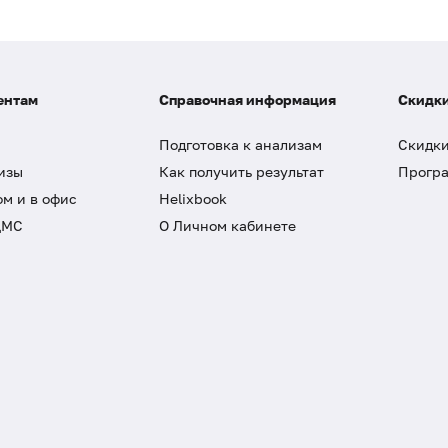
ентам
Справочная информация
Скидки
Подготовка к анализам
Скидки
изы
Как получить результат
Програ
ом и в офис
Helixbook
ДМС
О Личном кабинете