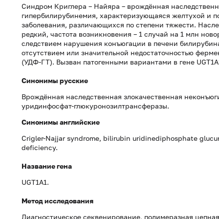
Синдром Криглера – Найяра – врождённая наследствен
гипербилирубинемия, характеризующаяся желтухой и п
заболевания, различающихся по степени тяжести. Насл
редкий, частота возникновения – 1 случай на 1 млн но
следствием нарушения конъюгации в печени билирубина
отсутствием или значительной недостаточностью ферм
(УДФ-ГТ). Вызван патогенными вариантами в гене UGT1A
Синонимы русские
Врождённая наследственная злокачественная неконъюг
уридинфосфат-глюкуронозилтрансферазы.
Синонимы
английские
Crigler-Najjar syndrome, bilirubin uridinediphosphate glucu
deficiency.
Название гена
UGT1A1.
Метод исследования
Диагностическое секвенирование, полимеразная цепная