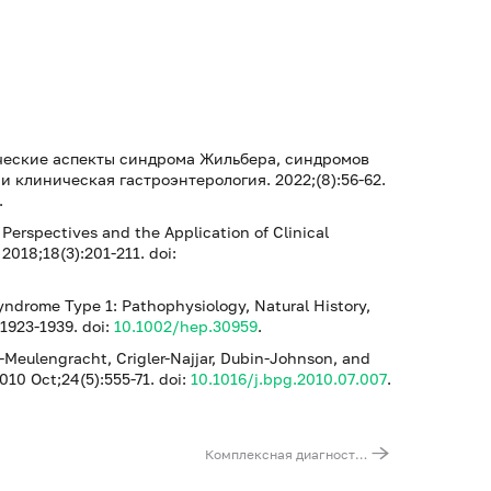
ические аспекты синдрома Жильбера, синдромов
 и клиническая гастроэнтерология. 2022;(8):56-62.
.
 Perspectives and the Application of Clinical
018;18(3):201-211. doi:
 Syndrome Type 1: Pathophysiology, Natural History,
:1923-1939. doi:
10.1002/hep.30959
.
-Meulengracht, Crigler-Najjar, Dubin-Johnson, and
010 Oct;24(5):555-71. doi:
10.1016/j.bpg.2010.07.007
.
Комплексная диагностика наследственных причин поражения печени. Гены HFE, ATP7B, A1AT, PNPLA3