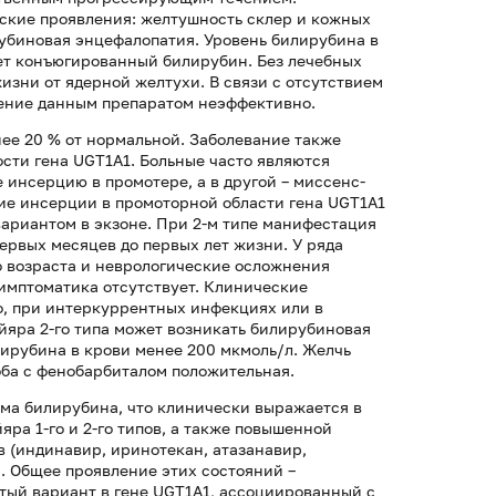
ские проявления: желтушность склер и кожных
ирубиновая энцефалопатия. Уровень билирубина в
ует конъюгированный билирубин. Без лечебных
изни от ядерной желтухи. В связи с отсутствием
ение данным препаратом неэффективно.
нее 20 % от нормальной. Заболевание также
сти гена UGT1A1. Больные часто являются
инсерцию в промотере, а в другой – миссенс-
щие инсерции в промоторной области гена UGT1A1
вариантом в экзоне. При 2-м типе манифестация
первых месяцев до первых лет жизни. У ряда
о возраста и неврологические осложнения
имптоматика отсутствует. Клинические
ко, при интеркуррентных инфекциях или в
йяра 2-го типа может возникать билирубиновая
ирубина в крови менее 200 мкмоль/л. Желчь
ба с фенобарбиталом положительная.
ма билирубина, что клинически выражается в
ра 1-го и 2-го типов, а также повышенной
 (индинавир, иринотекан, атазанавир,
). Общее проявление этих состояний –
ый вариант в гене UGT1A1, ассоциированный с