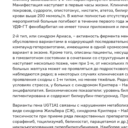
Манифестация наступает в первые часы жизни. Клиниче
покровов, судороги, опистотонус, нистагм, атетоз, бил
крови выше 200 мкмоль/л. В желчи полностью отсутств
мероприятий больные погибают в течение первого года ж
УДФ-ГТ фенобарбитал не имеет точки приложения и леч
2-й тип, или синдром Ариаса, – активность фермента ме
обусловлено вариантами в кодирующей последовательно
компаунд-гетерозиготами, имеющими в одной хромосоме 
вариант в экзоне. Кроме того, описаны пациенты, несу
в гомозиготном состоянии в сочетании со структурным 
наступает несколько позже, чем при 1-м, от нескольких 
больных желтуха может не проявляться до подростковог
наблюдаются редко; в некоторых случаях клиническая с
проявления сходны с 1-м типом, но менее тяжёлые. Ред
условиях стресса, у больных с синдромом Криглера – На
энцефалопатия. Биохимические показатели: уровень бил
пигментирована и содержит билирубин-глюгуронид. Про
Варианты гена UGT1A1 связаны с нарушением метаболиз
виде синдрома Жильбера (СЖ), синдрома Криглера – Найя
токсичности при приеме ряда лекарственных препаратов
сорафениб, тоцилизумаб, белиностат, парацетамол и др.
неконъюгированная гипербилирубинемия. Наиболее част