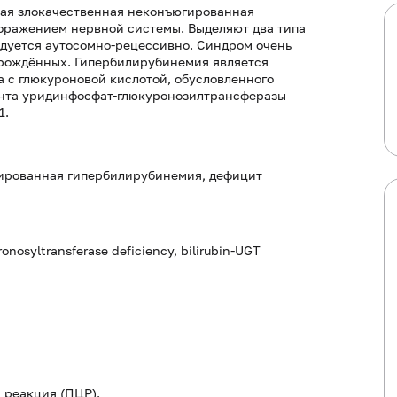
ная злокачественная неконъюгированная
оражением нервной системы. Выделяют два типа
едуется аутосомно-рецессивно. Синдром очень
ворождённых. Гипербилирубинемия является
 с глюкуроновой кислотой, обусловленного
ента уридинфосфат-глюкуронозилтрансферазы
1.
ированная гипербилирубинемия, дефицит
ronosyltransferase deficiency, bilirubin-UGT
 реакция (ПЦР).