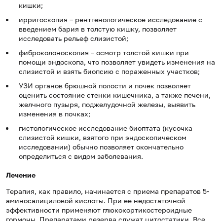
кишки;
ирригоскопия – рентгенологическое исследование с
введением бария в толстую кишку, позволяет
исследовать рельеф слизистой;
фиброколоноскопия – осмотр толстой кишки при
помощи эндоскопа, что позволяет увидеть изменения на
слизистой и взять биопсию с пораженных участков;
УЗИ органов брюшной полости и почек позволяет
оценить состояние стенки кишечника, а также печени,
желчного пузыря, поджелудочной железы, выявить
изменения в почках;
гистологическое исследование биоптата (кусочка
слизистой кишки, взятого при эндоскопическом
исследовании) обычно позволяет окончательно
определиться с видом заболевания.
Лечение
Терапия, как правило, начинается с приема препаратов 5-
аминосалициловой кислоты. При ее недостаточной
эффективности применяют глюкокортикостероидные
гормоны. Препаратами резерва служат цитостатики. Все