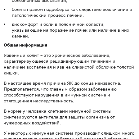
болезненных высыпаний,
боли в правом подреберье как следствие вовлечения в
патологический процесс печени,
дискомфорт и боли в поясничной области,
указывающие на поражение почек или наличие в них
камней.
Общая информация
Язвенный колит – это хроническое заболевание,
характеризующееся рецидивирующим течением и
наличием воспаления и язв на слизистой оболочке толстой
кишки.
В настоящее время причина ЯК до конца неизвестна.
Предполагается, что главным образом заболеванию
способствуют нарушения в иммунной системе и
отягощенная наследственность.
В норме у человека клетками иммунной системы
синтезируются антитела для защиты организма от
чужеродных воздействий.
У некоторых иммунная система производит слишком много
антител против клеток собственной слизистой оболочки.