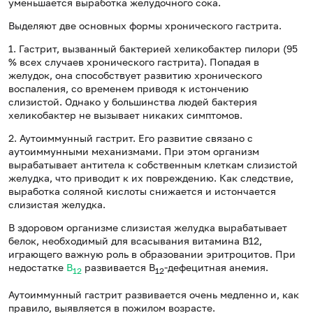
уменьшается выработка желудочного сока.
Выделяют две основных формы хронического гастрита.
1. Гастрит, вызванный бактерией хеликобактер пилори (95
% всех случаев хронического гастрита). Попадая в
желудок, она способствует развитию хронического
воспаления, со временем приводя к истончению
слизистой. Однако у большинства людей бактерия
хеликобактер не вызывает никаких симптомов.
2. Аутоиммунный гастрит. Его развитие связано с
аутоиммунными механизмами. При этом организм
вырабатывает антитела к собственным клеткам слизистой
желудка, что приводит к их повреждению. Как следствие,
выработка соляной кислоты снижается и истончается
слизистая желудка.
В здоровом организме слизистая желудка вырабатывает
белок, необходимый для всасывания витамина В12,
играющего важную роль в образовании эритроцитов. При
недостатке
В
развивается В
-дефецитная анемия.
12
12
Аутоиммунный гастрит развивается очень медленно и, как
правило, выявляется в пожилом возрасте.