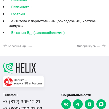
Пепсиноген II
Гастрин
Антитела к париетальным (обкладочным) клеткам
желудка
Витамин В
(цианокобаламин)
12
Болезнь Паркинсона
Дивертикулы кишечника
Телефон
Социальные сети
+7 (812) 309 12 21
+7 (800) 700 03 03