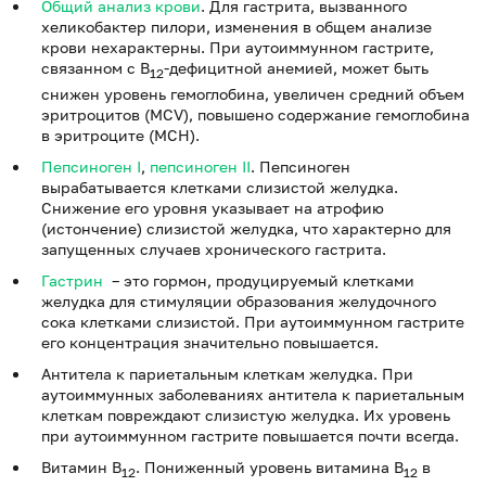
Общий анализ крови
. Для гастрита, вызванного
хеликобактер пилори, изменения в общем анализе
крови нехарактерны. При аутоиммунном гастрите,
связанном с В
-дефицитной анемией, может быть
12
снижен уровень гемоглобина, увеличен средний объем
эритроцитов (МСV), повышено содержание гемоглобина
в эритроците (МСН).
Пепсиноген I
,
пепсиноген II
. Пепсиноген
вырабатывается клетками слизистой желудка.
Снижение его уровня указывает на атрофию
(истончение) слизистой желудка, что характерно для
запущенных случаев хронического гастрита.
Гастрин
– это гормон, продуцируемый клетками
желудка для стимуляции образования желудочного
сока клетками слизистой. При аутоиммунном гастрите
его концентрация значительно повышается.
Антитела к париетальным клеткам желудка. При
аутоиммунных заболеваниях антитела к париетальным
клеткам повреждают слизистую желудка. Их уровень
при аутоиммунном гастрите повышается почти всегда.
Витамин В
. Пониженный уровень витамина В
в
12
12