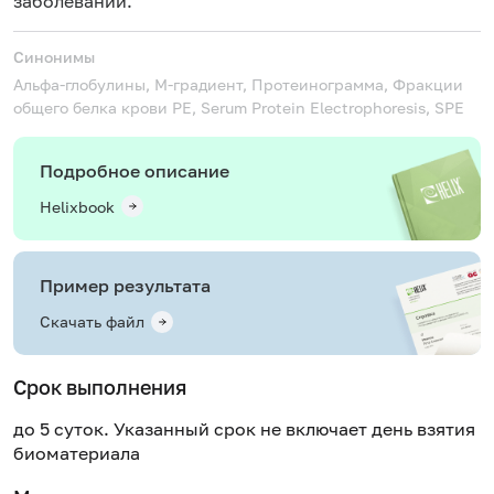
заболеваний.
Синонимы
Альфа-глобулины, М-градиент, Протеинограмма, Фракции
общего белка крови
PE, Serum Protein Electrophoresis, SPE
Подробное описание
Helixbook
Пример результата
Скачать файл
Срок выполнения
до 5 суток. Указанный срок не включает день взятия
биоматериала