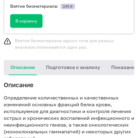
Взятие биоматериала:
245 ₽
В корзину
Взятие биоматериала одного типа для разных
анализов оплачивается один раз.
Описание
Подготовка к анализу
Показания
Описание
Определение количественных и качественных
изменений основных фракций белка крови,
используемое для диагностики и контроля лечения
острых и хронических воспалений инфекционного и
неинфекционного генеза, а также онкологических
(моноклональных гаммапатий) и некоторых других