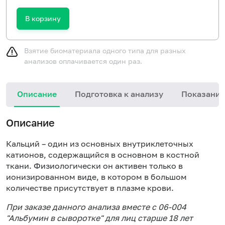
В корзину
Взятие биоматериала одного типа для разных
анализов оплачивается один раз.
Описание
Подготовка к анализу
Показания
Описание
Кальций – один из основных внутриклеточных
катионов, содержащийся в основном в костной
ткани. Физиологически он активен только в
ионизированном виде, в котором в большом
количестве присутствует в плазме крови.
При заказе данного анализа вместе с 06-004
"Альбумин в сыворотке" для лиц старше 18 лет