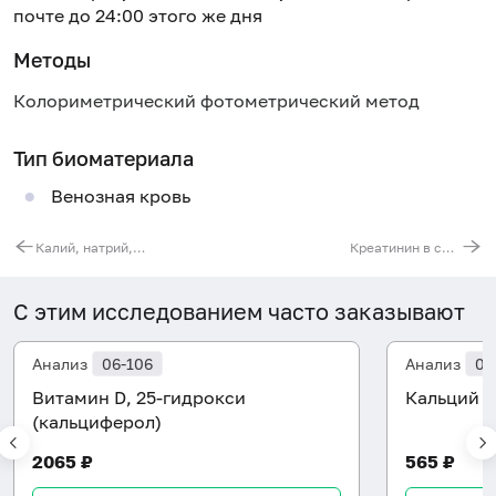
почте до 24:00 этого же дня
Методы
Колориметрический фотометрический метод
Тип биоматериала
Венозная кровь
Калий, натрий, хлор в сыворотке
Креатинин в сыворотке (с определением СКФ)
С этим исследованием часто заказывают
Анализ
06-106
Анализ
06
Витамин D, 25-гидрокси
Кальций 
(кальциферол)
2065 ₽
565 ₽