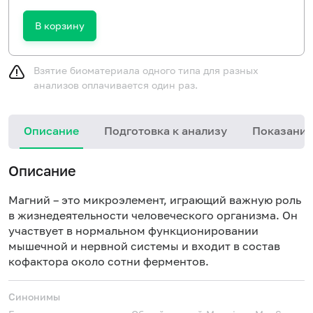
В корзину
Взятие биоматериала одного типа для разных
анализов оплачивается один раз.
Описание
Подготовка к анализу
Показания
Описание
Магний – это микроэлемент, играющий важную роль
в жизнедеятельности человеческого организма. Он
участвует в нормальном функционировании
мышечной и нервной системы и входит в состав
кофактора около сотни ферментов.
Синонимы