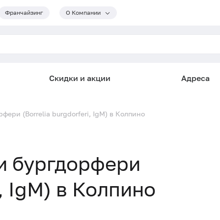
Франчайзинг
О Компании
Скидки и акции
Адреса
ери (Borrelia burgdorferi, IgM) в Колпино
и бургдорфери
i, IgM) в Колпино