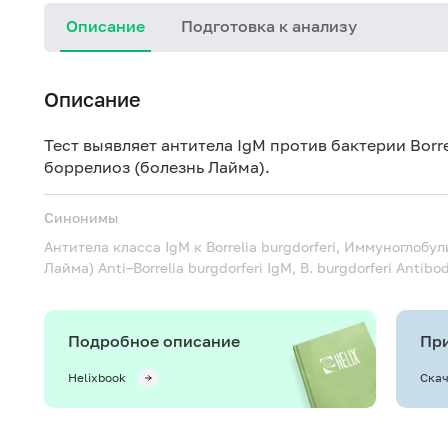
Описание
Подготовка к анализу
Описание
Тест выявляет антитела IgM против бактерии Borre
боррелиоз (болезнь Лайма).
Синонимы
Антитела класса IgM к Borrelia burgdorferi, Иммуноглоб
Лайма)
Anti–Borrelia burgdorferi IgM, B. burgdorferi Antibo
Подробное описание
При
Helixbook
Скач