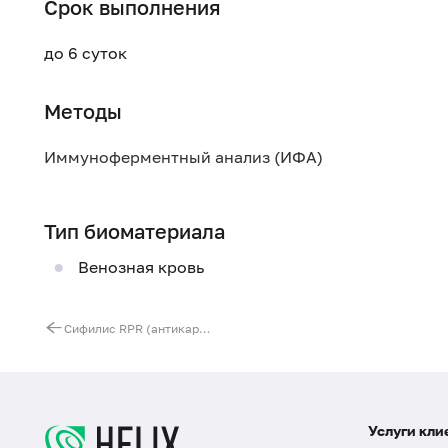
Срок выполнения
до 6 суток
Методы
Иммуноферментный анализ (ИФА)
Тип биоматериала
Венозная кровь
Сифилис RPR (антикардиолипиновый тест/микрореакция преципитации), титр
Услуги кли