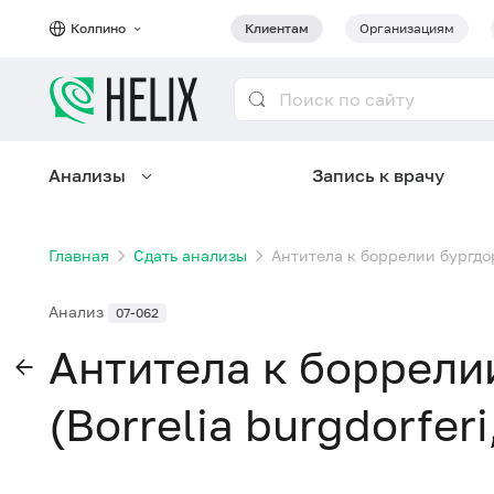
Колпино
Клиентам
Организациям
Анализы
Запись к врачу
Главная
Сдать анализы
Антитела к боррелии бургдорф
Анализ
07-062
Антитела к боррели
(Borrelia burgdorfer