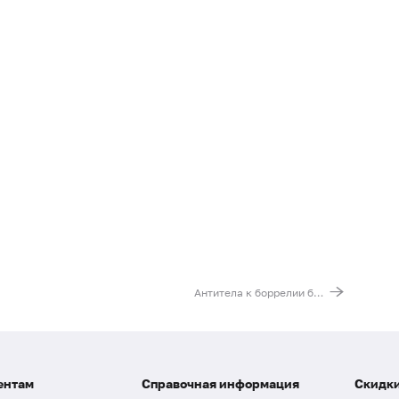
Антитела к боррелии бургдорфери (Borrelia burgdorferi, IgG)
ентам
Справочная информация
Скидки