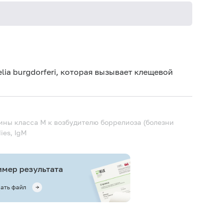
Не кури
lia burgdorferi, которая вызывает клещевой
улины класса M к возбудителю боррелиоза (болезни
dies, IgM
мер результата
ать файл