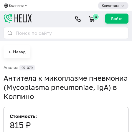
Колпино
Клиентам
0
Войти
← Назад
Анализ
07-079
Антитела к микоплазме пневмониа
(Mycoplasma pneumoniae, IgA) в
Колпино
Стоимость:
815 ₽