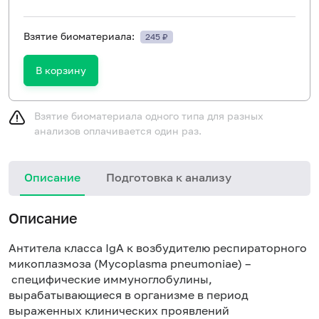
Взятие биоматериала:
245 ₽
В корзину
Взятие биоматериала одного типа для разных
анализов оплачивается один раз.
Описание
Подготовка к анализу
Н
Описание
Антитела класса IgA к возбудителю респираторного
микоплазмоза (Mycoplasma pneumoniae) –
специфические иммуноглобулины,
вырабатывающиеся в организме в период
выраженных клинических проявлений