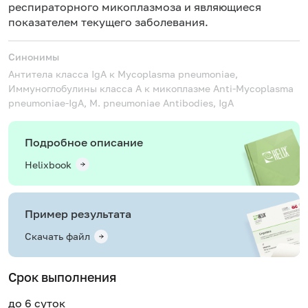
респираторного микоплазмоза и являющиеся
показателем текущего заболевания.
Синонимы
Антитела класса IgA к Mycoplasma pneumoniae,
Иммуноглобулины класса A к микоплазме
Anti-Mycoplasma
pneumoniae-IgA, M. pneumoniae Antibodies, IgA
Подробное описание
Helixbook
Пример результата
Скачать файл
Срок выполнения
до 6 суток