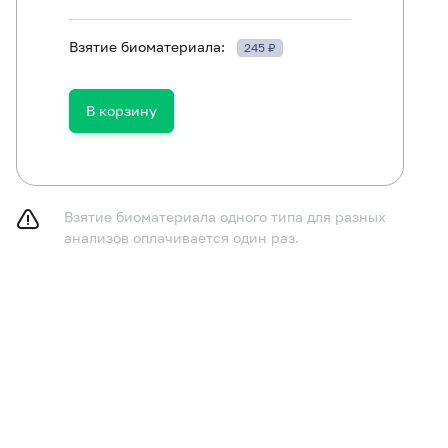
Взятие биоматериала:
245 ₽
принимать пищу в течение 2-3 часов до исследования,
В корзину
газированную воду.
курить в течение 30 минут до исследования.
Взятие биоматериала одного типа для разных
анализов оплачивается один раз.