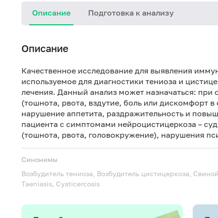
Описание
Подготовка к анализу
Описание
Качественное исследование для выявления иммуно
используемое для диагностики тениоза и цистице
лечения. Данный анализ может назначаться: при
(тошнота, рвота, вздутие, боль или дискомфорт в
нарушение аппетита, раздражительность и повыш
пациента с симптомами нейроцистицеркоза – суд
(тошнота, рвота, головокружение), нарушения пс
Синонимы
Возбудитель тениоза, Возбудитель цистицеркоза, Свино
Taeniasis, Сysticercosis