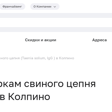
Франчайзинг
О Компании
Скидки и акции
Адреса
ого цепня (Taenia solium, IgG ) в Колпино
ркам свиного цепня
) в Колпино