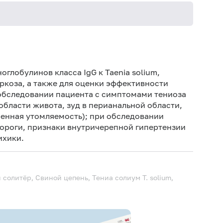
Не 
не
глобулинов класса IgG к Taenia solium,
Не 
ркоза, а также для оценки эффективности
 обследовании пациента с симптомами тениоза
 области живота, зуд в перианальной области,
енная утомляемость); при обследовании
ороги, признаки внутричерепной гипертензии
ихики.
й солитёр, Свиной цепень, Тениа солиум
T. solium,