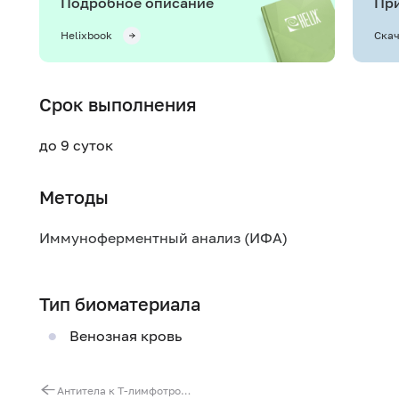
Подробное описание
При
Helixbook
Скач
Срок выполнения
до 9 суток
Методы
Иммуноферментный анализ (ИФА)
Тип биоматериала
Венозная кровь
Антитела к Т-лимфотропному вирусу человека типа 1 и 2 (HTLV-1/2)