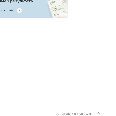
мер результата
ать файл
Антитела к анизакидам (Anisakis, IgG)