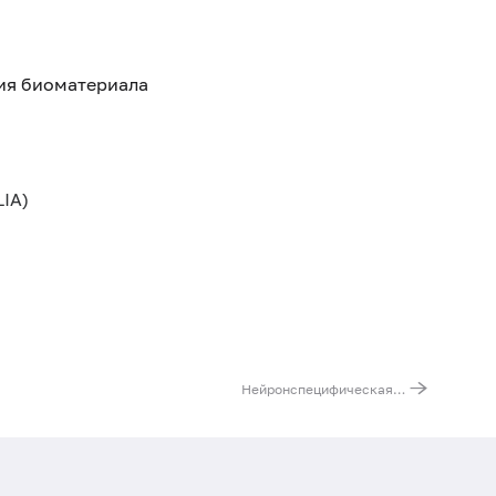
тия биоматериала
IA)
Нейронспецифическая энолаза (NSE)