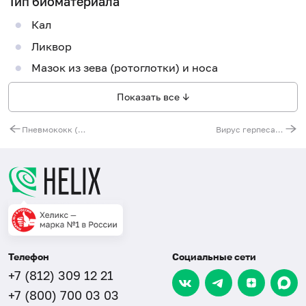
Тип биоматериала
Кал
Ликвор
Мазок из зева (ротоглотки) и носа
Показать все ↓
Пневмококк (Streptococcus pneumoniae), ДНК [реал-тайм ПЦР]
Вирус герпеса человека 8-го типа (Human Herpes Virus 8), ДНК [реал-тайм ПЦР]
Телефон
Социальные сети
+7 (812) 309 12 21
+7 (800) 700 03 03