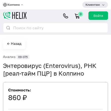
Колпино
Клиентам
0
Войти
← Назад
Анализ
09-075
Энтеровирус (Enterovirus), РНК
[реал-тайм ПЦР] в Колпино
Стоимость:
860 ₽