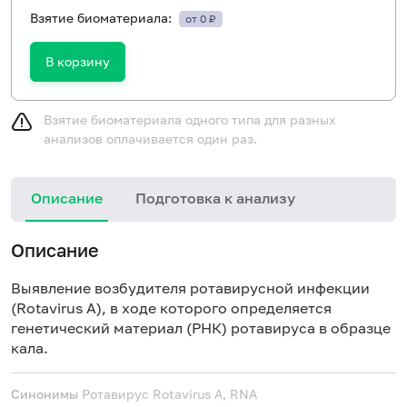
Взятие биоматериала:
от 0 ₽
В корзину
Взятие биоматериала одного типа для разных
анализов оплачивается один раз.
Описание
Подготовка к анализу
И
Описание
в
с
Выявление возбудителя ротавирусной инфекции
в
(Rotavirus A), в ходе которого определяется
(
генетический материал (РНК) ротавируса в образце
в
кала.
с
к
Синонимы
Ротавирус
Rotavirus A, RNA