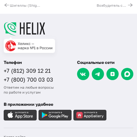
Шигеллы (Shigella) и энтероинвазивные штаммы кишечной палочки (E. Coli), ДНК [реал-тайм ПЦР]
Возбудитель сифилиса (Treponema pallidum), ДНК [реал-тайм ПЦР]
Телефон
Социальные сети
+7 (812) 309 12 21
+7 (800) 700 03 03
Ответим на любые вопросы
по работе и услугам
В приложении удобнее
Карта сайта