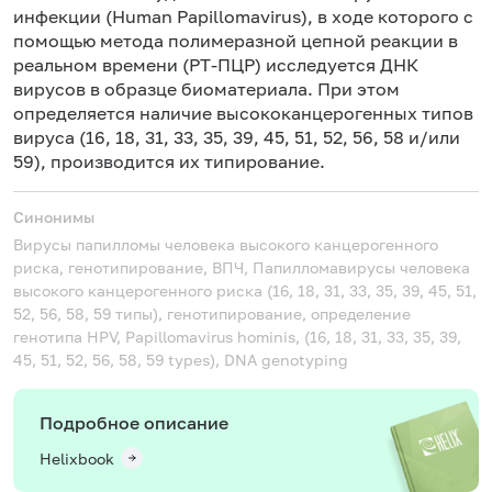
инфекции (Human Papillomavirus), в ходе которого с
помощью метода полимеразной цепной реакции в
реальном времени (РТ-ПЦР) исследуется ДНК
вирусов в образце биоматериала. При этом
определяется наличие высококанцерогенных типов
вируса (16, 18, 31, 33, 35, 39, 45, 51, 52, 56, 58 и/или
59), производится их типирование.
Синонимы
Вирусы папилломы человека высокого канцерогенного
риска, генотипирование, ВПЧ, Папилломавирусы человека
высокого канцерогенного риска (16, 18, 31, 33, 35, 39, 45, 51,
52, 56, 58, 59 типы), генотипирование, определение
генотипа
HPV, Papillomavirus hominis, (16, 18, 31, 33, 35, 39,
45, 51, 52, 56, 58, 59 types), DNA genotyping
Подробное описание
Helixbook