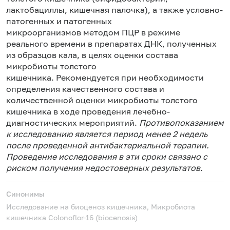
с
лактобациллы, кишечная палочка), а также условно-
к
патогенных и патогенных
микроорганизмов
методом ПЦР в режиме
реального времени в препаратах ДНК, полученных
из образцов кала, в целях оценки состава
микробиоты толстого
кишечника. Рекомендуется
при необходимости
определения качественного состава и
количественной оценки микробиоты толстого
кишечника в ходе проведения лечебно-
диагностических мероприятий.
Противопоказанием
к исследованию является период менее 2 недель
после проведенной антибактериальной терапии.
Проведение исследования в эти сроки связано с
риском получения недостоверных результатов.
Синонимы
Исследование на биоценоз кишечника, Микробиота
кишечника
Colonoflor-16 (biocenosis)