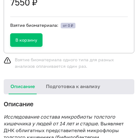
7550 ₽
Взятие биоматериала:
от 0 ₽
В корзину
Взятие биоматериала одного типа для разных
анализов оплачивается один раз.
Описание
Подготовка к анализу
И
Описание
в
с
Исследование состава микробиоты толстого
в
кишечника у людей от 14 лет и старше.
В
ыявляет
(
ДНК облигатных представителей микрофлоры
в
толстого кишечника (бифидобактерии,