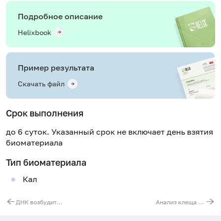
Подробное описание
Helixbook
Пример результата
Скачать файл
Срок выполнения
до 6 суток. Указанный срок не включает день взятия
биоматериала
Тип биоматериала
Кал
ДНК возбудителей гельминтозов (Ascaris lumbricoides, Enterobius vermicularis, Opisthorchis felineus, Taenia solium, Diphyllobothrium latum), реал-тайм ПЦР
Анализ клеща на боррелиоз (болезнь Лайма)