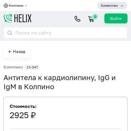
Колпино
Клиентам
0
Войти
← Назад
Комплекс
13-047
Антитела к кардиолипину, IgG и
IgM в Колпино
Стоимость:
2925 ₽