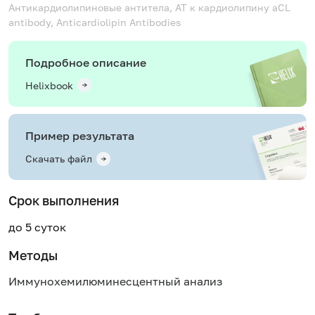
Антикардиолипиновые антитела, АТ к кардиолипину
aCL
antibody, Anticardiolipin Antibodies
Подробное описание
Helixbook
Пример результата
Скачать файл
Срок выполнения
до 5 суток
Методы
Иммунохемилюминесцентный анализ