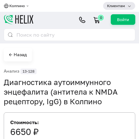
Колпино
Клиентам
0
Войти
← Назад
Анализ
13-128
Диагностика аутоиммунного
энцефалита (антитела к NMDA
рецептору, IgG) в Колпино
Стоимость:
6650 ₽