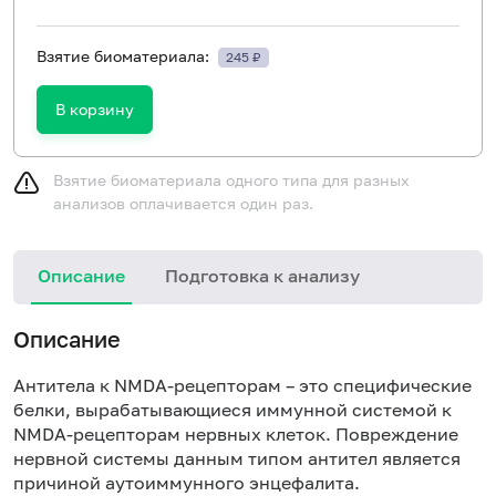
Взятие биоматериала:
245 ₽
В корзину
Взятие биоматериала одного типа для разных
анализов оплачивается один раз.
Описание
Подготовка к анализу
Н
Описание
Антитела к NMDA-рецепторам – это специфические
белки, вырабатывающиеся иммунной системой к
NMDA-рецепторам нервных клеток. Повреждение
нервной системы данным типом антител является
причиной аутоиммунного энцефалита.