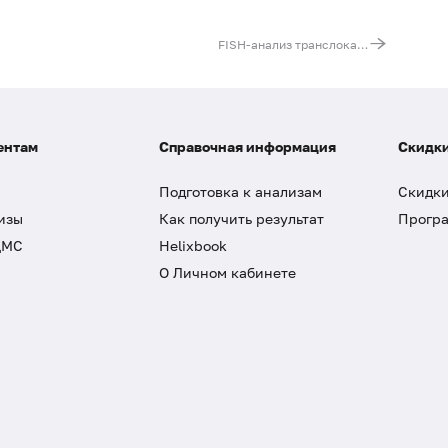
FISH-анализ транслокации t(2;5)(p23;q35)
ентам
Справочная информация
Скидки
Подготовка к анализам
Скидки
изы
Как получить результат
Програ
ДМС
Helixbook
О Личном кабинете