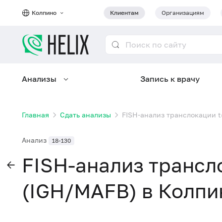
Колпино
Клиентам
Организациям
Анализы
Запись к врачу
Главная
Сдать анализы
FISH-анализ транслокации t
Анализ
18-130
FISH-анализ трансло
(IGH/MAFB) в Колпи