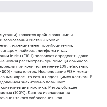
Ис
пре
мутации) являются крайне важными и
Ис
 заболеваний системы крови:
ин
емия, эссенциальная тромбоцитемия,
синдром, лейкозы, лимфомы и т.д.
ии in situ (FISH) позволяет определить даже
ые нельзя рассмотреть при помощи обычного
ррации при количестве менее 109 лейкозных
> 500) числа клеток. Исследование FISH может
фазным ядрам, то есть к неделящимся клеткам. В
едованием значительно повышает
критериев диагностики. Метод обладает
ностью (100%). Данное исследование
течения такого заболевания, как