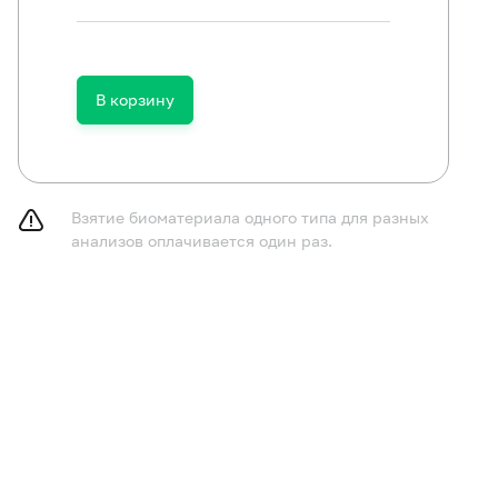
В корзину
ключить (по согласованию с врачом) прием антибактер
паратов в течение 14 дней до исследования.
следование рекомендуется проводить не ранее чем чер
фекционных/острых воспалительных заболеваний.
Взятие биоматериала одного типа для разных
анализов оплачивается один раз.