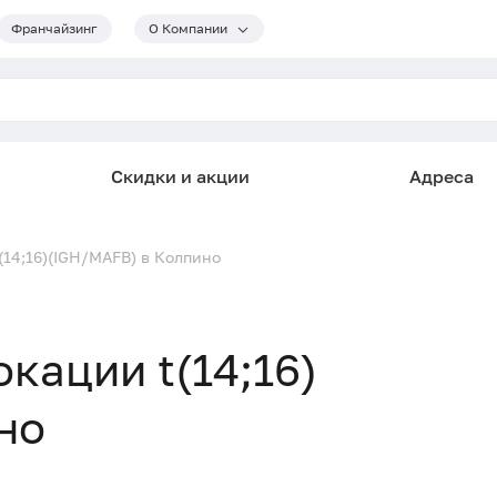
Франчайзинг
О Компании
Скидки и акции
Адреса
(14;16)(IGH/MAFB) в Колпино
кации t(14;16)
но