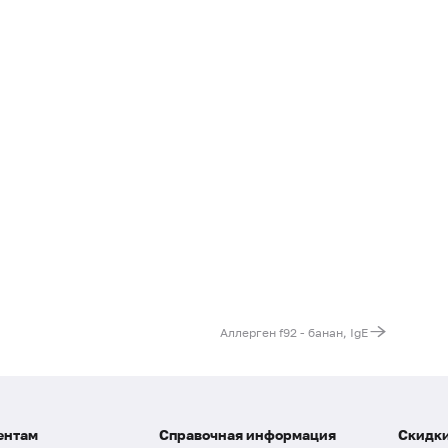
Аллерген f92 - банан, IgE
ентам
Справочная информация
Скидки