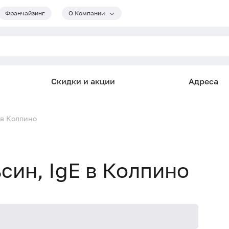
Франчайзинг
О Компании
Скидки и акции
Адреса
 в Колпино
ьсин, IgE в Колпино