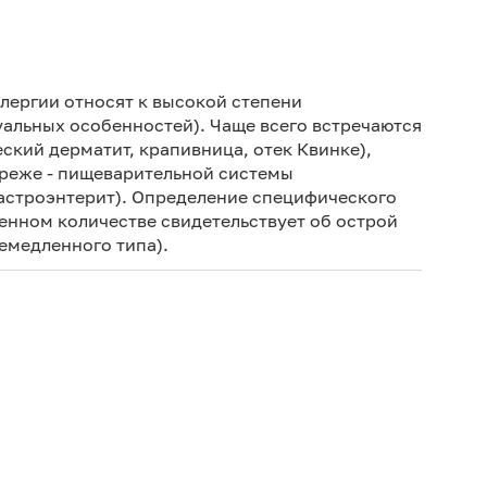
Не кури
лергии относят к высокой степени
уальных особенностей). Чаще всего встречаются
ский дерматит, крапивница, отек Квинке),
и реже - пищеварительной системы
, гастроэнтерит). Определение специфического
енном количестве свидетельствует об острой
емедленного типа).