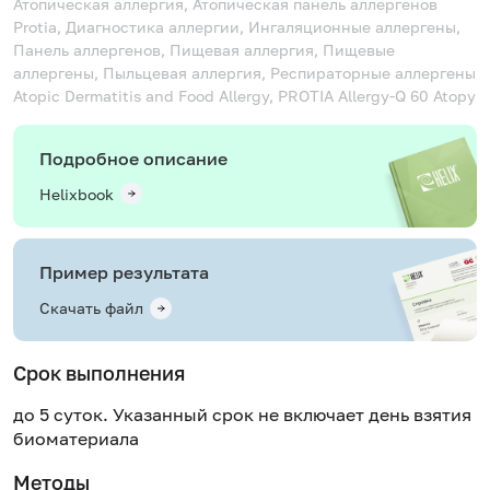
Атопическая аллергия, Атопическая панель аллергенов
Protia, Диагностика аллергии, Ингаляционные аллергены,
Панель аллергенов, Пищевая аллергия, Пищевые
аллергены, Пыльцевая аллергия, Респираторные аллергены
Atopic Dermatitis and Food Allergy, PROTIA Allergy-Q 60 Atopy
Подробное описание
Helixbook
Пример результата
Скачать файл
Срок выполнения
до 5 суток. Указанный срок не включает день взятия
биоматериала
Методы