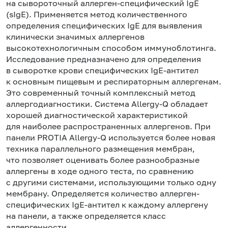
на сывороточный аллерген-специфический IgE
(sIgE). Применяется метод количественного
определения специфических IgE для выявления
клинически значимых аллергенов
высокотехнологичным способом иммуноблотинга.
Исследование предназначено для определения
в сыворотке крови специфических IgE-антител
к основным пищевым и респираторным аллергенам.
Это современный точный комплексный метод
аллергодиагностики. Система Allergy-Q обладает
хорошей диагностической характеристикой
для наиболее распространенных аллергенов. При
панели PROTIA Allergy-Q используется более новая
техника параллельного размещения мембран,
что позволяет оценивать более разнообразные
аллергены в ходе одного теста, по сравнению
с другими системами, использующими только одну
мембрану. Определяется количество аллерген-
специфических IgE-антител к каждому аллергену
на панели, а также определяется класс
аллергенности.