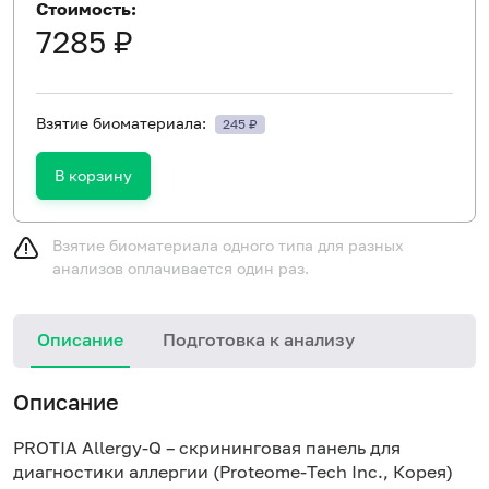
Стоимость:
7285 ₽
Взятие биоматериала:
245 ₽
В корзину
Взятие биоматериала одного типа для разных
анализов оплачивается один раз.
Описание
Подготовка к анализу
Н
Описание
PROTIA Allergy-Q – скрининговая панель для
диагностики аллергии (Proteome-Tech Inc., Корея)