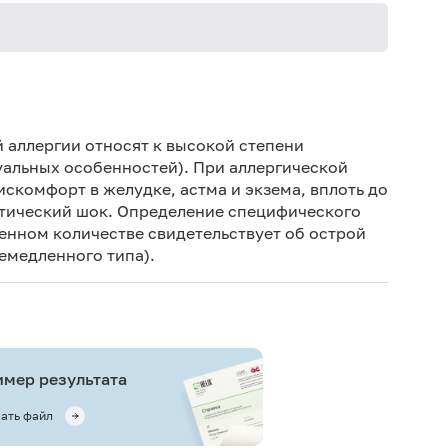
Не кури
аллергии относят к высокой степени
уальных особенностей). При аллергической
скомфорт в желудке, астма и экзема, вплоть до
ктический шок. Определение специфического
енном количестве свидетельствует об острой
емедленного типа).
мер результата
ать файл