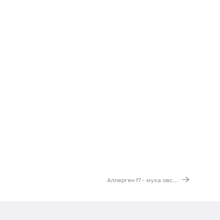
Аллерген f7 - мука овсяная, IgE