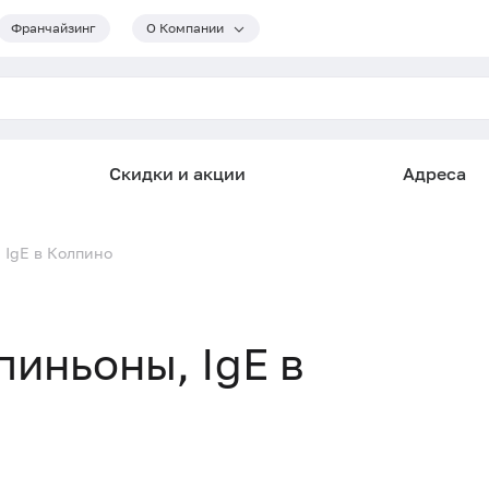
Франчайзинг
О Компании
Скидки и акции
Адреса
 IgE в Колпино
пиньоны, IgE в