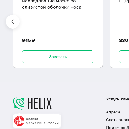
исследование мазка со
E (I
слизистой оболочки носа
945 ₽
830
Заказать
Услуги кли
Адреса
Сдать анал
Прием по 