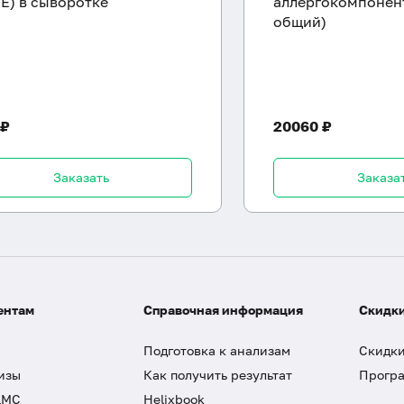
gE) в сыворотке
аллергокомпонент
общий)
 ₽
20060 ₽
Заказать
Заказа
ентам
Справочная информация
Скидки
Подготовка к анализам
Скидки
изы
Как получить результат
Програ
ДМС
Helixbook