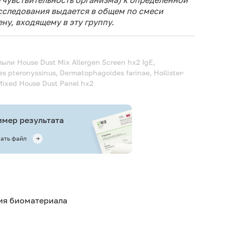
чувствительность организма) к определенной
исследования выдается в общем по смеси
ну, входящему в эту группу.
 пыли
House Dust Mix Allergen Screen hx2 IgE,
pteronyssinus, Dermatophagoides farinae, Hollister-
 Mixed House Dust Panel hx2
мер результата
ать файл
тия биоматериала