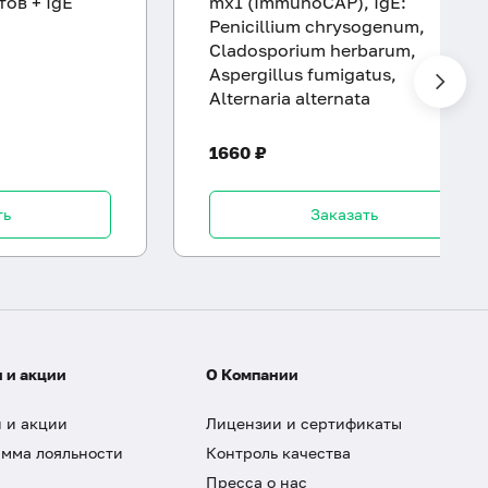
ов + IgE
mx1 (ImmunoCAP), IgE:
Penicillium chrysogenum,
Cladosporium herbarum,
Aspergillus fumigatus,
Alternaria alternata
1660 ₽
ть
Заказать
 и акции
О Компании
 и акции
Лицензии и сертификаты
мма лояльности
Контроль качества
Пресса о нас