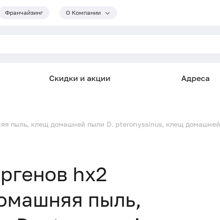
Франчайзинг
О Компании
Скидки и акции
Адреса
яя пыль, клещ домашней пыли D. pteronyssinus, клещ домашней
ргенов hx2
домашняя пыль,