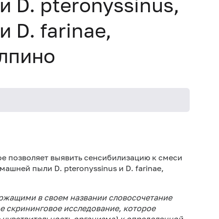
 D. pteronyssinus,
D. farinae,
олпино
Не кури
е позволяет выявить сенсибилизацию к смеси
шней пыли D. pteronyssinus и D. farinae,
ержащими в своем названии словосочетание
ое скрининговое исследование, которое