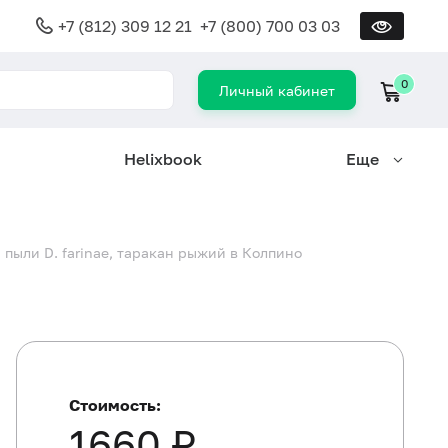
+7 (812) 309 12 21
+7 (800) 700 03 03
0
Личный кабинет
Helixbook
Еще
 пыли D. farinae, таракан рыжий в Колпино
Стоимость:
1660 ₽