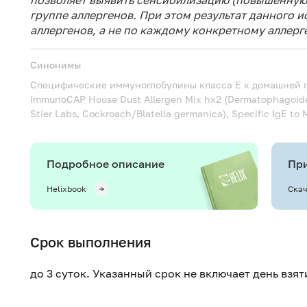
позволяет выявить сенсибилизацию (повышенную 
группе аллергенов. При этом результат данного 
аллергенов, а не по каждому конкретному аллерге
Синонимы
Специфические иммуноглобулины класса Е к домашней
ImmunoCAP House Dust Allergen Mix hx2 (Dermatophagoides 
Stier Labs, Cockroach/Blatella germanica), Specific IgE to
Подробное описание
При
Helixbook
Скач
Срок выполнения
до 3 суток. Указанный срок не включает день взя