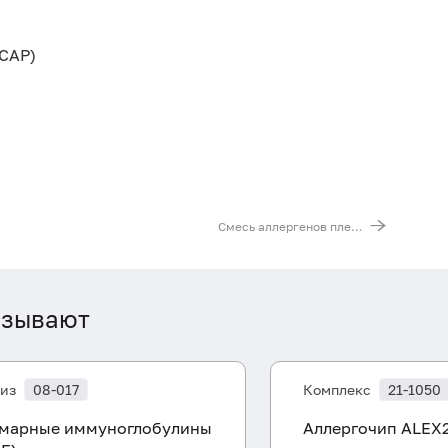
CAP)
Смесь аллергенов плесени mx1 (ImmunoCAP), IgE: Penicillium chrysogenum, Cladosporium herbarum, Aspergillus fumigatus, Alternaria alternata
азывают
из
08-017
Комплекс
21-1050
марные иммуноглобулины
Аллергочип ALEX2