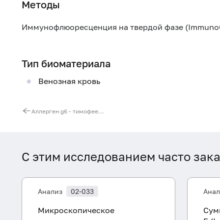
Методы
Иммунофлюоресценция на твердой фазе (Immuno
Тип биоматериала
Венозная кровь
Аллерген g6 - тимофеевка луговая, IgE (ImmunoCAP)
С этим исследованием часто зак
Анализ
02-033
Анал
Микроскопическое
Сум