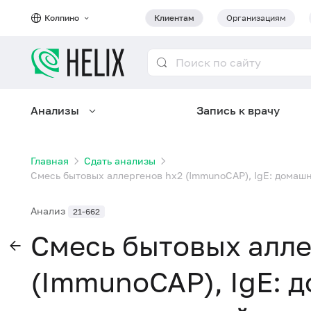
Колпино
Клиентам
Организациям
Анализы
Запись к врачу
Главная
Сдать анализы
Смесь бытовых аллергенов hx2 (ImmunoCAP), IgE: домашн
Анализ
21-662
Смесь бытовых алле
(ImmunoCAP), IgE: 