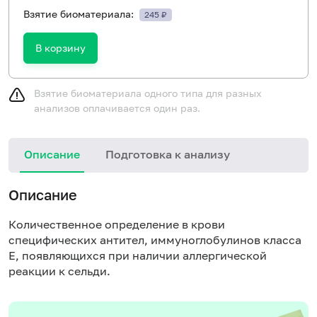
Взятие биоматериала:
245 ₽
В корзину
Взятие биоматериала одного типа для разных
анализов оплачивается один раз.
Описание
Подготовка к анализу
Н
Описание
Количественное определение в крови
специфических антител, иммуноглобулинов класса
E, появляющихся при наличии аллергической
реакции к сельди.