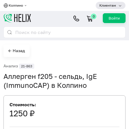
Колпино
Клиентам
0
Войти
← Назад
Анализ
21-863
Аллерген f205 - сельдь, IgE
(ImmunoCAP) в Колпино
Стоимость:
1250 ₽